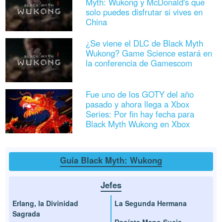
Myth: Wukong y McDonald's que
solo puedes disfrutar si vives en
China
¿Se viene el DLC de Black Myth
Wukong? Game Science estará en
la conferencia de Gamescom
Fue uno de los GOTY del año
pasado y ahora llega a Xbox
Series: Por fin hay fecha para
Black Myth Wukong en Xbox
Guía Black Myth: Wukong
Jefes
Erlang, la Divinidad
La Segunda Hermana
Sagrada
Daoísta Mano Sucia