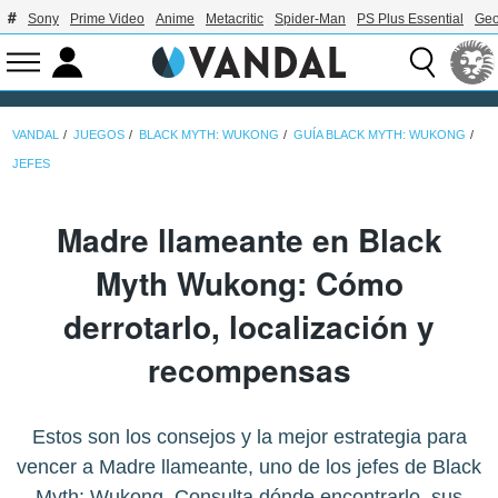
Sony
Prime Video
Anime
Metacritic
Spider-Man
PS Plus Essential
Geo
VANDAL
JUEGOS
BLACK MYTH: WUKONG
GUÍA BLACK MYTH: WUKONG
JEFES
Madre llameante en Black
Myth Wukong: Cómo
derrotarlo, localización y
recompensas
Estos son los consejos y la mejor estrategia para
vencer a Madre llameante, uno de los jefes de Black
Myth: Wukong. Consulta dónde encontrarlo, sus