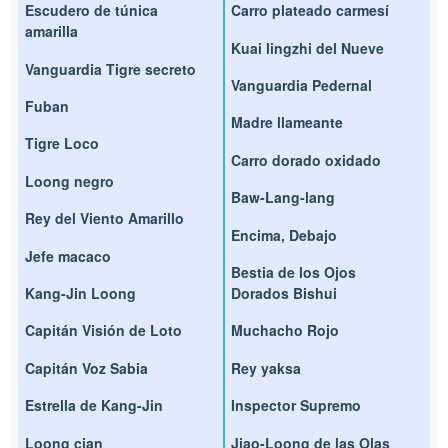
Escudero de túnica
Carro plateado carmesí
amarilla
Kuai lingzhi del Nueve
Vanguardia Tigre secreto
Vanguardia Pedernal
Fuban
Madre llameante
Tigre Loco
Carro dorado oxidado
Loong negro
Baw-Lang-lang
Rey del Viento Amarillo
Encima, Debajo
Jefe macaco
Bestia de los Ojos
Kang-Jin Loong
Dorados Bishui
Capitán Visión de Loto
Muchacho Rojo
Capitán Voz Sabia
Rey yaksa
Estrella de Kang-Jin
Inspector Supremo
Loong cian
Jiao-Loong de las Olas