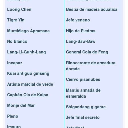
Loong Chen
Bestia de madera acuática
Tigre Yin
Jefe veneno
Murciélago Apramana
Hijo de Piedras
No Blanco
Lang-Baw-Baw
Lang-Li-Guhh-Lang
General Cola de Feng
Incapaz
Rinoceronte de armadura
dorada
Kuai antiguo ginseng
Ciervo pisanubes
Artista marcial de verde
Mantis armada de
Capitán Ola de Kalpa
esmeralda
Monje del Mar
Shigandang gigante
Pleno
Jefe final secreto
Impuro
Jefe final