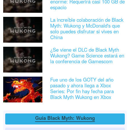
enorme: Requerirá casi 100 GB de
espacio
La increíble colaboración de Black
Myth: Wukong y McDonald's que
solo puedes disfrutar si vives en
China
¿Se viene el DLC de Black Myth
Wukong? Game Science estará en
la conferencia de Gamescom
Fue uno de los GOTY del año
pasado y ahora llega a Xbox
Series: Por fin hay fecha para
Black Myth Wukong en Xbox
Guía Black Myth: Wukong