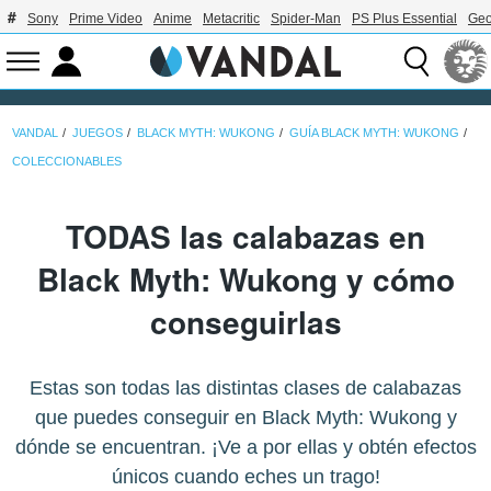
Sony
Prime Video
Anime
Metacritic
Spider-Man
PS Plus Essential
Geo
VANDAL
JUEGOS
BLACK MYTH: WUKONG
GUÍA BLACK MYTH: WUKONG
COLECCIONABLES
TODAS las calabazas en
Black Myth: Wukong y cómo
conseguirlas
Estas son todas las distintas clases de calabazas
que puedes conseguir en Black Myth: Wukong y
dónde se encuentran. ¡Ve a por ellas y obtén efectos
únicos cuando eches un trago!