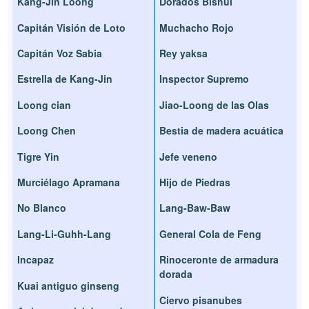
Kang-Jin Loong
Dorados Bishui
Capitán Visión de Loto
Muchacho Rojo
Capitán Voz Sabia
Rey yaksa
Estrella de Kang-Jin
Inspector Supremo
Loong cian
Jiao-Loong de las Olas
Loong Chen
Bestia de madera acuática
Tigre Yin
Jefe veneno
Murciélago Apramana
Hijo de Piedras
No Blanco
Lang-Baw-Baw
Lang-Li-Guhh-Lang
General Cola de Feng
Incapaz
Rinoceronte de armadura
dorada
Kuai antiguo ginseng
Ciervo pisanubes