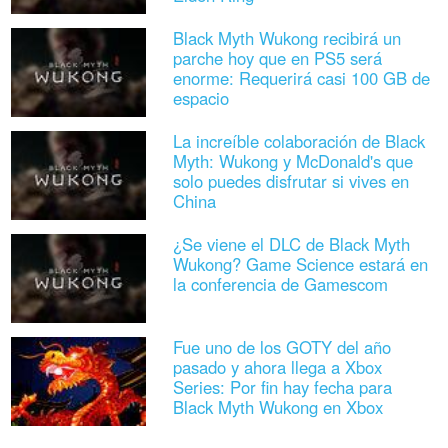
Black Myth Wukong recibirá un
parche hoy que en PS5 será
enorme: Requerirá casi 100 GB de
espacio
La increíble colaboración de Black
Myth: Wukong y McDonald's que
solo puedes disfrutar si vives en
China
¿Se viene el DLC de Black Myth
Wukong? Game Science estará en
la conferencia de Gamescom
Fue uno de los GOTY del año
pasado y ahora llega a Xbox
Series: Por fin hay fecha para
Black Myth Wukong en Xbox