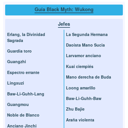
Guía Black Myth: Wukong
Jefes
Erlang, la Divinidad
La Segunda Hermana
Sagrada
Daoísta Mano Sucia
Guardia toro
Larvamor anciano
Guangzhi
Kuai ciempiés
Espectro errante
Mano derecha de Buda
Lingxuzi
Loong amarillo
Baw-Li-Guhh-Lang
Baw-Li-Guhh-Baw
Guangmou
Zhu Bajie
Noble de Blanco
Araña violenta
Anciano Jinchi