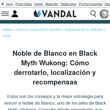
Sony
Prime Video
Anime
Metacritic
Spider-Man
PS Plus Essential
Geo
VANDAL
JUEGOS
BLACK MYTH: WUKONG
GUÍA BLACK MYTH: WUKONG
JEFES
Noble de Blanco en Black
Myth Wukong: Cómo
derrotarlo, localización y
recompensas
Estos son los consejos y la mejor estrategia para
vencer a Noble de Blanco, uno de los jefes de Black
Myth: Wukong. Consulta dónde encontrarlo, sus