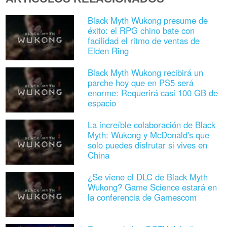
Black Myth Wukong presume de
éxito: el RPG chino bate con
facilidad el ritmo de ventas de
Elden Ring
Black Myth Wukong recibirá un
parche hoy que en PS5 será
enorme: Requerirá casi 100 GB de
espacio
La increíble colaboración de Black
Myth: Wukong y McDonald's que
solo puedes disfrutar si vives en
China
¿Se viene el DLC de Black Myth
Wukong? Game Science estará en
la conferencia de Gamescom