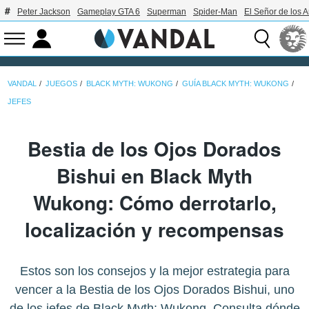
Peter Jackson
Gameplay GTA 6
Superman
Spider-Man
El Señor de los A
VANDAL
JUEGOS
BLACK MYTH: WUKONG
GUÍA BLACK MYTH: WUKONG
JEFES
Bestia de los Ojos Dorados
Bishui en Black Myth
Wukong: Cómo derrotarlo,
localización y recompensas
Estos son los consejos y la mejor estrategia para
vencer a la Bestia de los Ojos Dorados Bishui, uno
de los jefes de Black Myth: Wukong. Consulta dónde