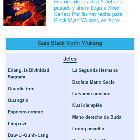
Fue uno de los GOTY del año
pasado y ahora llega a Xbox
Series: Por fin hay fecha para
Black Myth Wukong en Xbox
Guía Black Myth: Wukong
Jefes
Erlang, la Divinidad
La Segunda Hermana
Sagrada
Daoísta Mano Sucia
Guardia toro
Larvamor anciano
Guangzhi
Kuai ciempiés
Espectro errante
Mano derecha de Buda
Lingxuzi
Loong amarillo
Baw-Li-Guhh-Lang