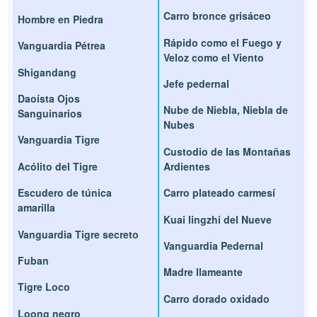
Carro bronce grisáceo
Hombre en Piedra
Rápido como el Fuego y
Vanguardia Pétrea
Veloz como el Viento
Shigandang
Jefe pedernal
Daoísta Ojos
Nube de Niebla, Niebla de
Sanguinarios
Nubes
Vanguardia Tigre
Custodio de las Montañas
Acólito del Tigre
Ardientes
Escudero de túnica
Carro plateado carmesí
amarilla
Kuai lingzhi del Nueve
Vanguardia Tigre secreto
Vanguardia Pedernal
Fuban
Madre llameante
Tigre Loco
Carro dorado oxidado
Loong negro