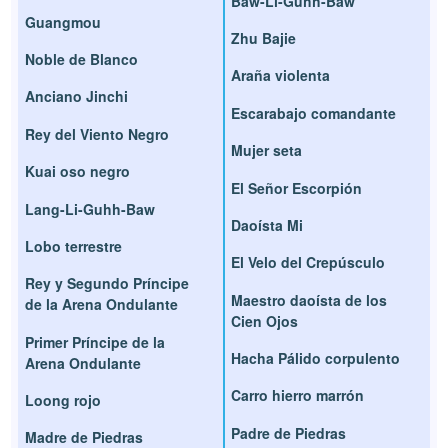
Baw-Li-Guhh-Baw
Guangmou
Zhu Bajie
Noble de Blanco
Araña violenta
Anciano Jinchi
Escarabajo comandante
Rey del Viento Negro
Mujer seta
Kuai oso negro
El Señor Escorpión
Lang-Li-Guhh-Baw
Daoísta Mi
Lobo terrestre
El Velo del Crepúsculo
Rey y Segundo Príncipe
Maestro daoísta de los
de la Arena Ondulante
Cien Ojos
Primer Príncipe de la
Hacha Pálido corpulento
Arena Ondulante
Carro hierro marrón
Loong rojo
Padre de Piedras
Madre de Piedras