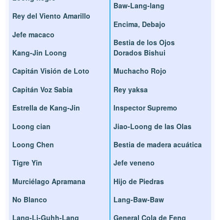
Baw-Lang-lang
Rey del Viento Amarillo
Encima, Debajo
Jefe macaco
Bestia de los Ojos
Kang-Jin Loong
Dorados Bishui
Capitán Visión de Loto
Muchacho Rojo
Capitán Voz Sabia
Rey yaksa
Estrella de Kang-Jin
Inspector Supremo
Loong cian
Jiao-Loong de las Olas
Loong Chen
Bestia de madera acuática
Tigre Yin
Jefe veneno
Murciélago Apramana
Hijo de Piedras
No Blanco
Lang-Baw-Baw
Lang-Li-Guhh-Lang
General Cola de Feng