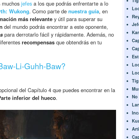
Tig
s muchos
jefes
a los que podrás enfrentarte a lo
Lo
yth: Wukong
. Como parte de
nuestra guía
, en
Rey
mación más relevante
y útil para superar su
Je
n
del mundo podrás encontrar a este oponente,
Ka
ps
para derrotarlo fácil y rápidamente. Además, no
Cap
diferentes
recompensas
que obtendrás en tu
Cap
Est
 Baw-Li-Guhh-Baw?
Lo
Lo
Tig
Mu
pcional del Capítulo 4 que puedes encontrar en la
No
rte inferior del hueco
.
La
Inc
Kua
Art
Cap