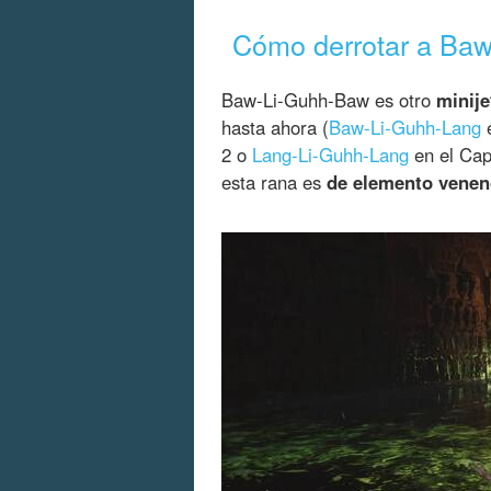
Cómo derrotar a Ba
Baw-Li-Guhh-Baw es otro
minije
hasta ahora (
Baw-Li-Guhh-Lang
e
2 o
Lang-Li-Guhh-Lang
en el Cap
esta rana es
de elemento vene