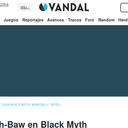
GTA 6
Más ↓
Juegos
Reportajes
Avances
Trucos
Foro
Random
Hard
GUÍA BLACK MYTH: WUKONG
JEFES
h-Baw en Black Myth