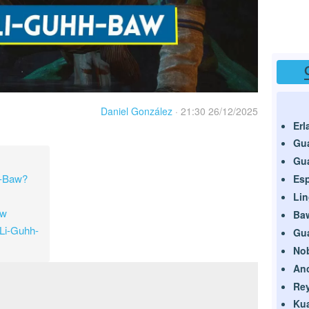
Daniel González
·
21:30 26/12/2025
Erl
Gua
Gu
h-Baw?
Esp
Lin
aw
Ba
Li-Guhh-
Gu
Nob
Anc
Rey
Kua