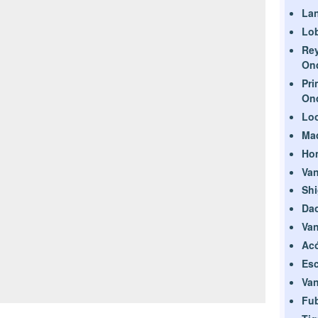
La
Lob
Rey
On
Pri
On
Loo
Mad
Hom
Van
Sh
Dao
Van
Acó
Esc
Van
Fu