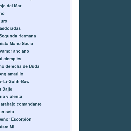
je del Mar
eno
puro
jasdoradas
 Segunda Hermana
ísta Mano Sucia
vamor anciano
i ciempiés
no derecha de Buda
ng amarillo
w-Li-Guhh-Baw
 Bajie
ña violenta
carabajo comandante
er seta
Señor Escorpión
ísta Mi