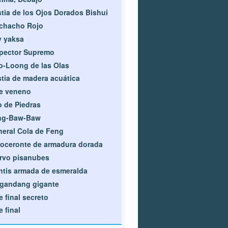
tia de los Ojos Dorados Bishui
chacho Rojo
y yaksa
pector Supremo
o-Loong de las Olas
tia de madera acuática
e veneno
o de Piedras
ng-Baw-Baw
eral Cola de Feng
oceronte de armadura dorada
rvo pisanubes
tis armada de esmeralda
gandang gigante
e final secreto
e final