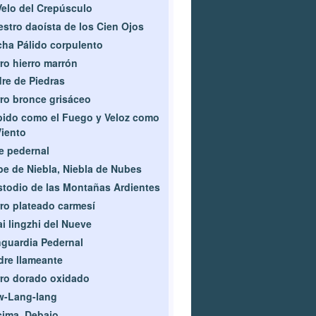
Velo del Crepúsculo
stro daoísta de los Cien Ojos
ha Pálido corpulento
ro hierro marrón
re de Piedras
ro bronce grisáceo
ido como el Fuego y Veloz como
Viento
e pedernal
e de Niebla, Niebla de Nubes
todio de las Montañas Ardientes
ro plateado carmesí
i lingzhi del Nueve
guardia Pedernal
re llameante
ro dorado oxidado
w-Lang-lang
ima, Debajo