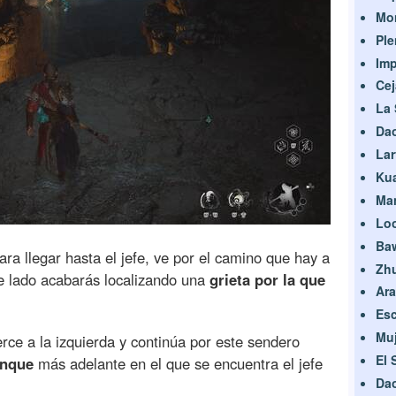
Mon
Pl
Im
Ce
La
Dao
Lar
Kua
Ma
Loo
Ba
ara llegar hasta el jefe, ve por el camino que hay a
Zhu
e lado acabarás localizando una
grieta por la que
Ara
Es
Muj
rce a la izquierda y continúa por este sendero
El 
anque
más adelante en el que se encuentra el jefe
Dao