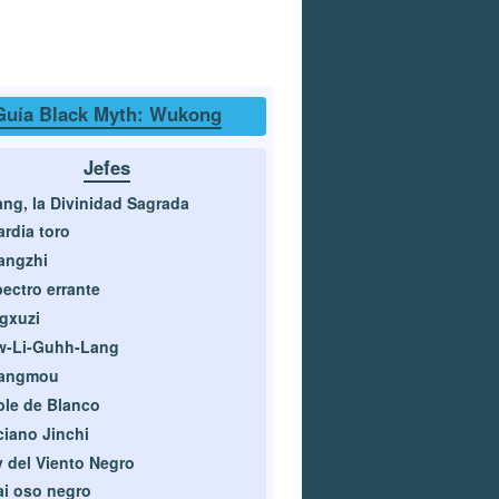
Guía Black Myth: Wukong
Jefes
ang, la Divinidad Sagrada
rdia toro
angzhi
ectro errante
gxuzi
w-Li-Guhh-Lang
angmou
le de Blanco
iano Jinchi
 del Viento Negro
i oso negro