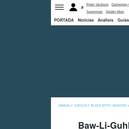
Peter Jackson
Gameplay 
Superman
Spider-Man
PORTADA
Noticias
Análisis
Guías
VANDAL
JUEGOS
BLACK MYTH: WUKONG
Baw-Li-Guh