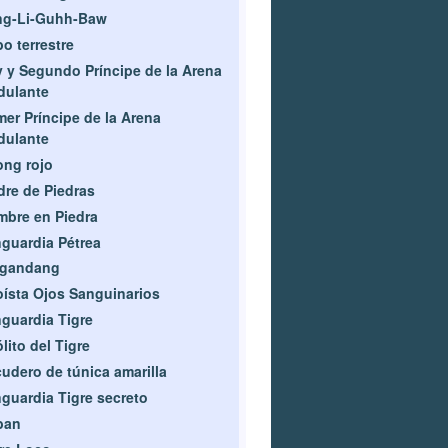
ng-Li-Guhh-Baw
o terrestre
 y Segundo Príncipe de la Arena
dulante
mer Príncipe de la Arena
dulante
ng rojo
re de Piedras
bre en Piedra
guardia Pétrea
igandang
ísta Ojos Sanguinarios
guardia Tigre
lito del Tigre
udero de túnica amarilla
guardia Tigre secreto
ban