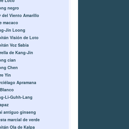
re Loco
ong negro
 del Viento Amarillo
fe macaco
ng-Jin Loong
itán Visión de Loto
itán Voz Sabia
rella de Kang-Jin
ong cian
ong Chen
re Yin
rciélago Apramana
 Blanco
ng-Li-Guhh-Lang
apaz
i antiguo ginseng
ista marcial de verde
itán Ola de Kalpa