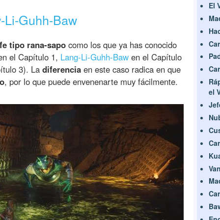
El 
w-Li-Guhh-Baw
Mae
Hac
Car
fe tipo rana-sapo
como los que ya has conocido
n el Capítulo 1,
Lang-Li-Guhh-Baw
en el Capítulo
Pad
ítulo 3). La
diferencia
en este caso radica en que
Car
no
, por lo que puede envenenarte muy fácilmente.
Ráp
el 
Jef
Nub
Cus
Car
Kua
Van
Mad
Car
Ba
Enc