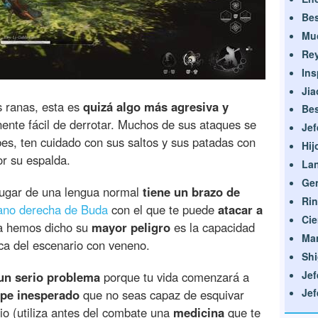
Bes
Mu
Re
Ins
Jia
s ranas, esta es
quizá algo más agresiva y
Bes
nente fácil de derrotar. Muchos de sus ataques
se
Jef
bes, ten cuidado con sus saltos y sus patadas con
Hij
or su espalda.
La
Gen
 lugar de una lengua normal
tiene un brazo de
Rin
ano derecha de Buda
con el que te puede
atacar a
Cie
ya hemos dicho su
mayor peligro
es la capacidad
Man
rca del escenario con veneno.
Shi
Jef
 un serio problema
porque tu vida comenzará a
Jef
lpe inesperado
que no seas capaz de esquivar
io (utiliza antes del combate una
medicina
que te