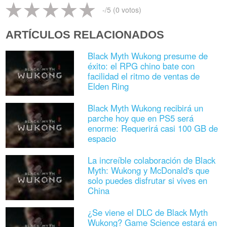
-
/5 (
0
votos)
ARTÍCULOS RELACIONADOS
Black Myth Wukong presume de
éxito: el RPG chino bate con
facilidad el ritmo de ventas de
Elden Ring
Black Myth Wukong recibirá un
parche hoy que en PS5 será
enorme: Requerirá casi 100 GB de
espacio
La increíble colaboración de Black
Myth: Wukong y McDonald's que
solo puedes disfrutar si vives en
China
¿Se viene el DLC de Black Myth
Wukong? Game Science estará en