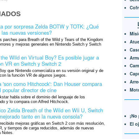
Cofr
NADOS
iza por sorpresa Zelda BOTW y TOTK: ¿Qué
 las nuevas versiones?
Misi
s parches para Breath of the Wild y Tears of the Kingdom
Atue
errores y mejoras generales en Nintendo Switch y Switch
Cas
the Wild en Virtual Boy? Es posible jugar a
Arm
ón VR en Switch y Switch 2
Cami
l Boy que Nintendo comercializa en su versión original y de
Cap
con la función VR de algunos juegos.
Arre
a 'son como Hitchcock': Dan Houser compara
 popular director de cine
Moto
star habla sobre el dominio del lenguaje de los
ndo y lo compara con Alfred Hitchcock.
co Zelda Breath of the Wild en Wii U, Switch
¡No 
mejorado tanto en la nueva consola?
El o
 recibido mejoras gráficas en Switch 2 con más resolución,
R, y tiempos de carga reducidos, además de nuevas
 Notes.