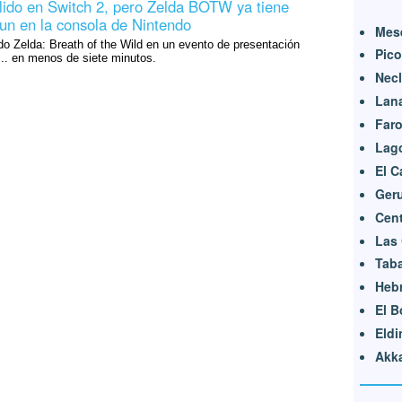
lido en Switch 2, pero Zelda BOTW ya tiene
un en la consola de Nintendo
Mese
o Zelda: Breath of the Wild en un evento de presentación
Pic
.. en menos de siete minutos.
Nec
Lan
Far
Lag
El 
Ger
Cent
Las 
Tab
Heb
El 
Eldi
Akk