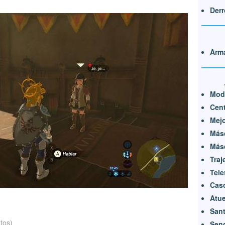
Derr
Arma
Mod
Cen
Mejo
Másc
Másc
Traj
Tele
Cas
Atue
Sant
tos)
Send