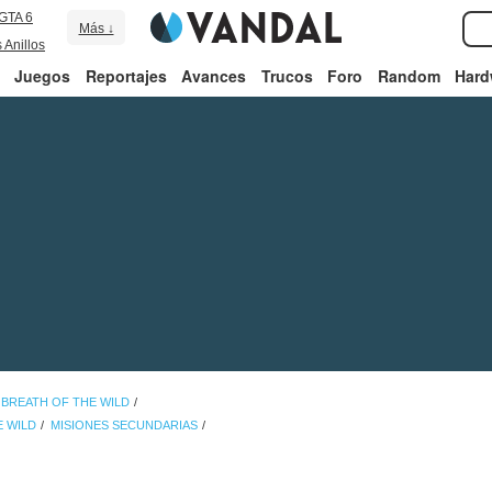
GTA 6
Más ↓
 Anillos
Juegos
Reportajes
Avances
Trucos
Foro
Random
Hard
 BREATH OF THE WILD
E WILD
MISIONES SECUNDARIAS