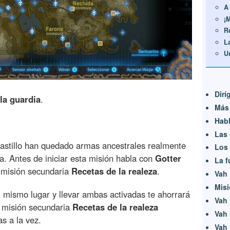
A
¡
R
L
U
Dirí
la guardia
.
Más 
Habl
Las 
 castillo han quedado armas ancestrales realmente
Los 
a. Antes de iniciar esta misión habla con
Gotter
La f
a misión secundaria
Recetas de la realeza
.
Vah 
Misi
 mismo lugar y llevar ambas activadas te ahorrará
Vah 
a misión secundaria
Recetas de la realeza
Vah 
s a la vez.
Vah 