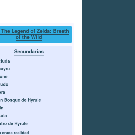
 The Legend of Zelda: Breath
of the Wild
Secundarias
cluda
nayru
rone
rudo
bra
n Bosque de Hyrule
in
ala
tro de Hyrule
a cruda realidad