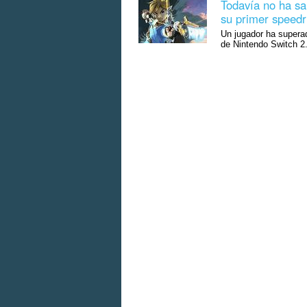
Todavía no ha sa
su primer speedr
Un jugador ha superad
de Nintendo Switch 2.