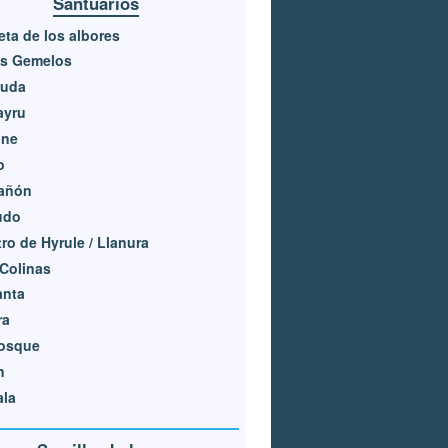
Santuarios
ta de los albores
os Gemelos
luda
ayru
one
o
Cañón
udo
ro de Hyrule / Llanura
Colinas
anta
ra
Bosque
n
ala