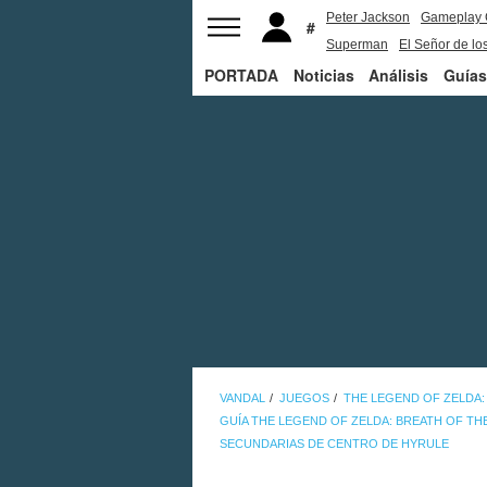
Peter Jackson
Gameplay 
Superman
El Señor de los
PORTADA
Noticias
Análisis
Guías
VANDAL
JUEGOS
THE LEGEND OF ZELDA:
GUÍA THE LEGEND OF ZELDA: BREATH OF TH
SECUNDARIAS DE CENTRO DE HYRULE