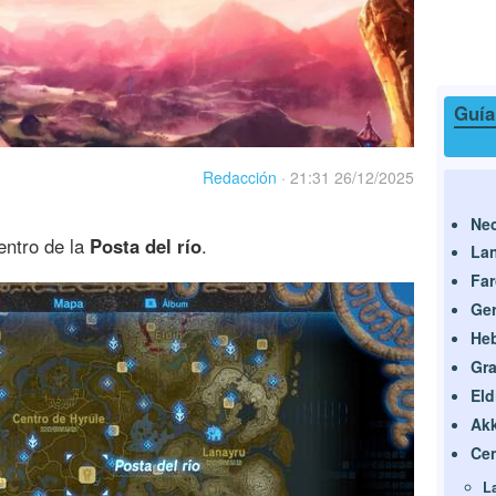
Guía
Redacción
·
21:31 26/12/2025
Ne
entro de la
Posta del río
.
La
Fa
Ge
He
Gra
Eld
Akk
Cen
L