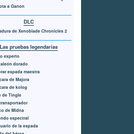
ota a Ganon
DLC
dura de Xenoblade Chronicles 2
Las pruebas legendarias
o experto
taleón dorado
rar espada maestra
ara de Majora
ara de kolog
e de Tingle
transportador
co de Midna
ndo espectral
uario de la espada
a del héroe