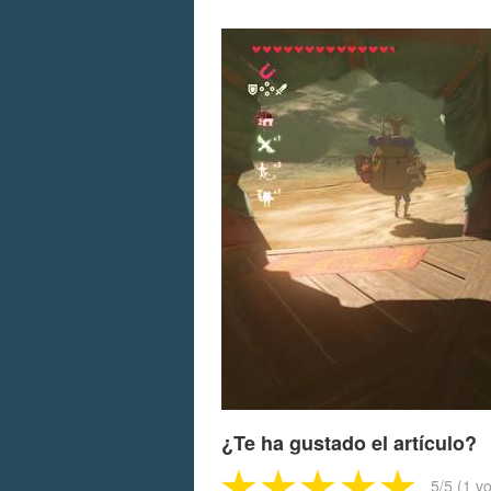
¿Te ha gustado el artículo?
5
/5 (
1
vo