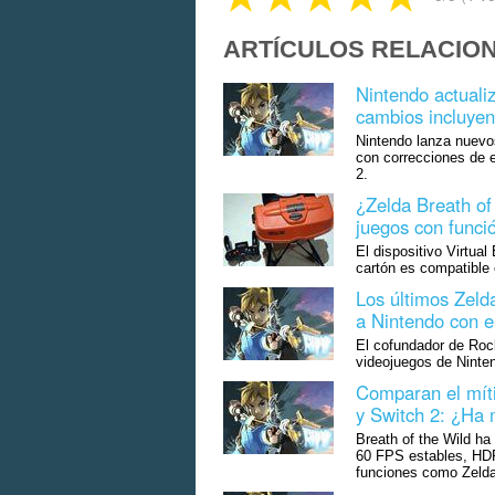
ARTÍCULOS RELACIO
Nintendo actual
cambios incluyen
Nintendo lanza nuevo
con correcciones de 
2.
¿Zelda Breath of 
juegos con funci
El dispositivo Virtua
cartón es compatible 
Los últimos Zeld
a Nintendo con el
El cofundador de Rock
videojuegos de Ninte
Comparan el míti
y Switch 2: ¿Ha 
Breath of the Wild ha
60 FPS estables, HD
funciones como Zelda