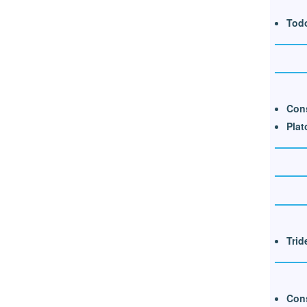
Todo
Cons
Plat
Trid
Cons