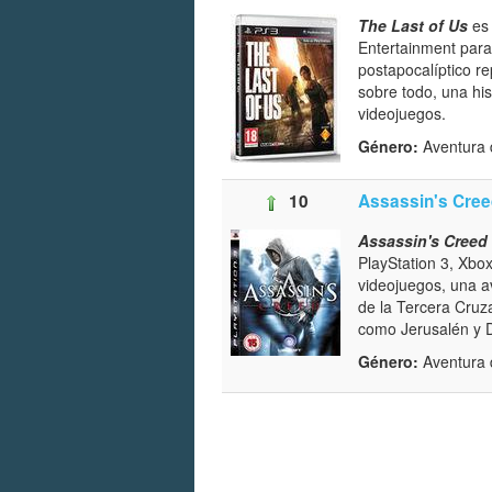
The Last of Us
es
Entertainment para 
postapocalíptico re
sobre todo, una his
videojuegos.
Género:
Aventura 
10
Assassin's Cree
Assassin's Creed
PlayStation 3, Xbo
videojuegos, una av
de la Tercera Cruz
como Jerusalén y
Género:
Aventura d