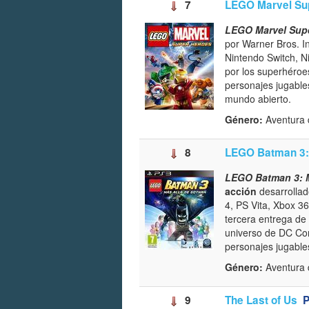
7
LEGO Marvel Su
LEGO Marvel Sup
por Warner Bros. In
Nintendo Switch, N
por los superhéroe
personajes jugable
mundo abierto.
Género:
Aventura
8
LEGO Batman 3:
LEGO Batman 3: 
acción
desarrollado
4, PS Vita, Xbox 3
tercera entrega de
universo de DC Com
personajes jugable
Género:
Aventura 
9
The Last of Us