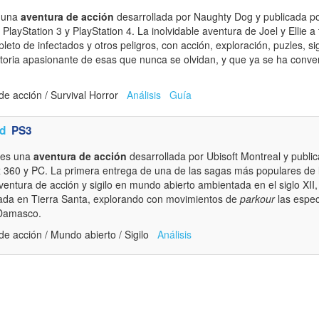
 una
aventura de acción
desarrollada por Naughty Dog y publicada 
PlayStation 3 y PlayStation 4. La inolvidable aventura de Joel y Ellie 
pleto de infectados y otros peligros, con acción, exploración, puzles, sig
toria apasionante de esas que nunca se olvidan, y que ya se ha conver
de acción / Survival Horror
Análisis
Guía
d
PS3
es una
aventura de acción
desarrollada por Ubisoft Montreal y public
x 360 y PC. La primera entrega de una de las sagas más populares de la
entura de acción y sigilo en mundo abierto ambientada en el siglo XII, 
ada en Tierra Santa, explorando con movimientos de
parkour
las espec
 Damasco.
e acción / Mundo abierto / Sigilo
Análisis