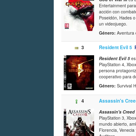
Entertainment para
acción con comba
Poseidón, Hades o 
un videojuego.
Género:
Aventura 
3
Resident Evil 5
Resident Evil 5
es
PlayStation 4, Xbo
persona protagoniz
cooperativo para d
Género:
Survival H
4
Assassin's Cree
Assassin's Creed
PlayStation 3, Xbox
mundo abierto, amb
Florencia, Venecia 
Auditore.