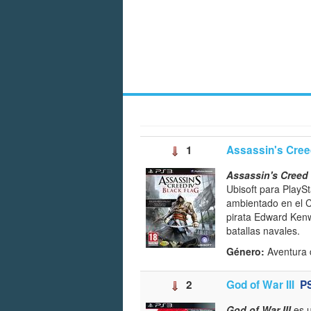
1
Assassin's Creed
Assassin's Creed 
Ubisoft para PlayS
ambientado en el Ca
pirata Edward Ken
batallas navales.
Género:
Aventura d
2
God of War III
P
God of War III
es 