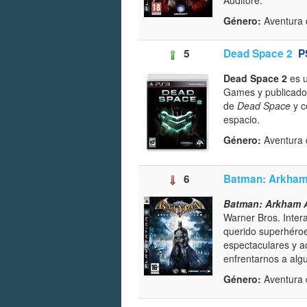
Género:
Aventura d
5
Dead Space 2
P
Dead Space 2
es u
Games y publicado 
de
Dead Space
y c
espacio.
Género:
Aventura d
6
Batman: Arkha
Batman: Arkham 
Warner Bros. Inter
querido superhéroe
espectaculares y ac
enfrentarnos a alg
Género:
Aventura d