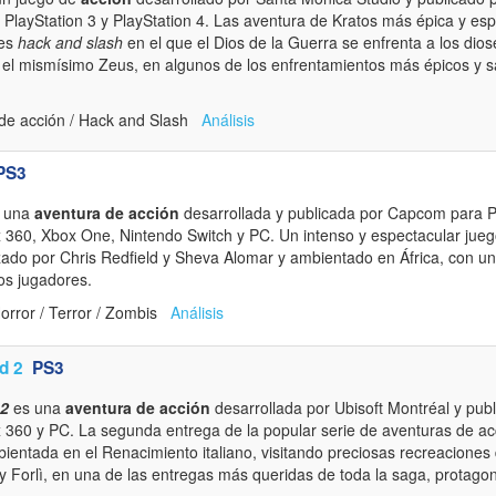
 PlayStation 3 y PlayStation 4. Las aventura de Kratos más épica y esp
tes
hack and slash
en el que el Dios de la Guerra se enfrenta a los dio
el mismísimo Zeus, en algunos de los enfrentamientos más épicos y 
de acción / Hack and Slash
Análisis
PS3
 una
aventura de acción
desarrollada y publicada por Capcom para Pl
x 360, Xbox One, Nintendo Switch y PC. Un intenso y espectacular jueg
ado por Chris Redfield y Sheva Alomar y ambientado en África, con un
os jugadores.
orror / Terror / Zombis
Análisis
d 2
PS3
 2
es una
aventura de acción
desarrollada por Ubisoft Montréal y publ
 360 y PC. La segunda entrega de la popular serie de aventuras de acc
ientada en el Renacimiento italiano, visitando preciosas recreacione
y Forlì, en una de las entregas más queridas de toda la saga, protagon