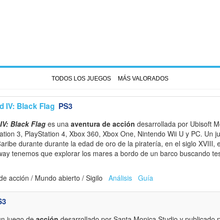
TODOS LOS JUEGOS
MÁS VALORADOS
 IV: Black Flag
PS3
IV: Black Flag
es una
aventura de acción
desarrollada por Ubisoft M
tation 3, PlayStation 4, Xbox 360, Xbox One, Nintendo Wii U y PC. Un 
ribe durante durante la edad de oro de la piratería, en el siglo XVIII, 
way tenemos que explorar los mares a bordo de un barco buscando tes
e acción / Mundo abierto / Sigilo
Análisis
Guía
S3
un juego de
acción
desarrollado por Santa Monica Studio y publicado