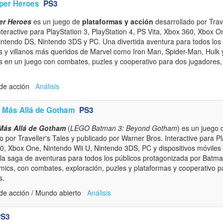
per Heroes
PS3
er Heroes
es un juego de
plataformas y acción
desarrollado por Trave
teractive para PlayStation 3, PlayStation 4, PS Vita, Xbox 360, Xbox O
intendo DS, Nintendo 3DS y PC. Una divertida aventura para todos los
s y villanos más queridos de Marvel como Iron Man, Spider-Man, Hulk 
s en un juego con combates, puzles y cooperativo para dos jugadores
 de acción
Análisis
 Más Allá de Gotham
PS3
Más Allá de Gotham
(
LEGO Batman 3: Beyond Gotham
) es un juego
 por Traveller's Tales y publicado por Warner Bros. Interactive para Pl
60, Xbox One, Nintendo Wii U, Nintendo 3DS, PC y dispositivos móviles
 la saga de aventuras para todos los públicos protagonizada por Batman
ics, con combates, exploración, puzles y plataformas y cooperativo 
s.
de acción / Mundo abierto
Análisis
PS3