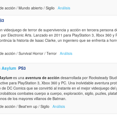
e acción / Mundo abierto / Sigilo
Análisis
S3
n videojuego de terror de supervivencia y acción en tercera persona de
por Electronic Arts. Lanzado en 2011 para PlayStation 3, Xbox 360 y P
ontinúa la historia de Isaac Clarke, un ingeniero que se enfrenta a hor
e acción / Survival Horror / Terror
Análisis
m Asylum
PS3
Asylum
es una
aventura de acción
desarrollada por Rocksteady Studi
active para PlayStation 3, Xbox 360 y PC. Una inolvidable aventura pro
 de DC Comics que se convirtió al instante en el mejor videojuego del
robáticos combates cuerpo a cuerpo, exploración, sigilo, puzles, plata
unos de los mayores villanos de Batman.
e acción / Beat'em up / Sigilo
Análisis