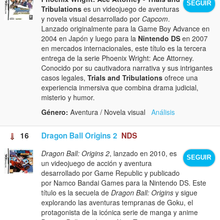
SEGUIR
Tribulations
es un videojuego de aventuras
y novela visual desarrollado por
Capcom
.
Lanzado originalmente para la Game Boy Advance en
2004 en Japón y luego para la
Nintendo DS
en 2007
en mercados internacionales, este título es la tercera
entrega de la serie Phoenix Wright: Ace Attorney.
Conocido por su cautivadora narrativa y sus intrigantes
casos legales,
Trials and Tribulations
ofrece una
experiencia inmersiva que combina drama judicial,
misterio y humor.
Género:
Aventura / Novela visual
Análisis
16
Dragon Ball Origins 2
NDS
Dragon Ball: Origins 2
, lanzado en 2010, es
SEGUIR
un videojuego de acción y aventura
desarrollado por Game Republic y publicado
por Namco Bandai Games para la Nintendo DS. Este
título es la secuela de
Dragon Ball: Origins
y sigue
explorando las aventuras tempranas de Goku, el
protagonista de la icónica serie de manga y anime