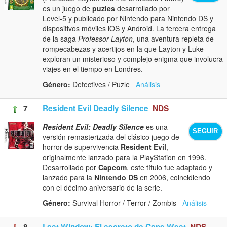
es un juego de
puzles
desarrollado por
Level-5 y publicado por Nintendo para Nintendo DS y
dispositivos móviles iOS y Android. La tercera entrega
de la saga
Professor Layton
, una aventura repleta de
rompecabezas y acertijos en la que Layton y Luke
exploran un misterioso y complejo enigma que involucra
viajes en el tiempo en Londres.
Género:
Detectives / Puzle
Análisis
7
Resident Evil Deadly Silence
NDS
Resident Evil: Deadly Silence
es una
SEGUIR
versión remasterizada del clásico juego de
horror de supervivencia
Resident Evil
,
originalmente lanzado para la PlayStation en 1996.
Desarrollado por
Capcom
, este título fue adaptado y
lanzado para la
Nintendo DS
en 2006, coincidiendo
con el décimo aniversario de la serie.
Género:
Survival Horror / Terror / Zombis
Análisis
8
Last Window: El secreto de Cape West
NDS