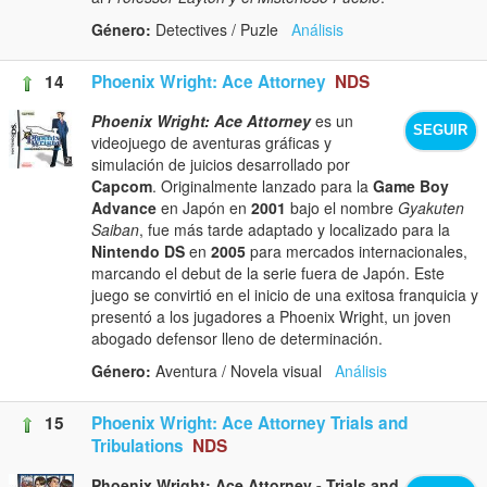
Género:
Detectives / Puzle
Análisis
14
Phoenix Wright: Ace Attorney
NDS
Phoenix Wright: Ace Attorney
es un
SEGUIR
videojuego de aventuras gráficas y
simulación de juicios desarrollado por
Capcom
. Originalmente lanzado para la
Game Boy
Advance
en Japón en
2001
bajo el nombre
Gyakuten
Saiban
, fue más tarde adaptado y localizado para la
Nintendo DS
en
2005
para mercados internacionales,
marcando el debut de la serie fuera de Japón. Este
juego se convirtió en el inicio de una exitosa franquicia y
presentó a los jugadores a Phoenix Wright, un joven
abogado defensor lleno de determinación.
Género:
Aventura / Novela visual
Análisis
15
Phoenix Wright: Ace Attorney Trials and
Tribulations
NDS
Phoenix Wright: Ace Attorney - Trials and