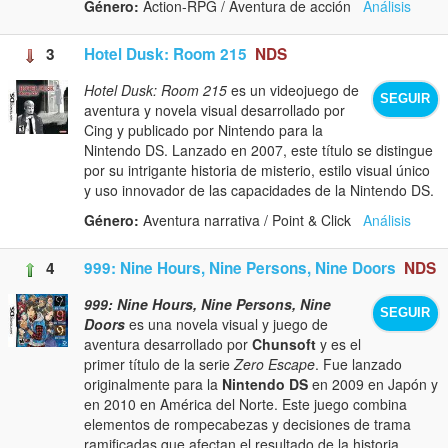
Género:
Action-RPG / Aventura de acción
Análisis
3
Hotel Dusk: Room 215
NDS
Hotel Dusk: Room 215
es un videojuego de
SEGUIR
aventura y novela visual desarrollado por
Cing y publicado por Nintendo para la
Nintendo DS. Lanzado en 2007, este título se distingue
por su intrigante historia de misterio, estilo visual único
y uso innovador de las capacidades de la Nintendo DS.
Género:
Aventura narrativa / Point & Click
Análisis
4
999: Nine Hours, Nine Persons, Nine Doors
NDS
999: Nine Hours, Nine Persons, Nine
SEGUIR
Doors
es una novela visual y juego de
aventura desarrollado por
Chunsoft
y es el
primer título de la serie
Zero Escape
. Fue lanzado
originalmente para la
Nintendo DS
en 2009 en Japón y
en 2010 en América del Norte. Este juego combina
elementos de rompecabezas y decisiones de trama
ramificadas que afectan el resultado de la historia,