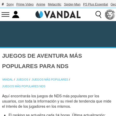
Sony
Prime Video
Anime
Metacritic
Spider-Man
PS Plus Essential
Geo
JUEGOS DE AVENTURA MÁS
POPULARES PARA NDS
VANDAL
JUEGOS
JUEGOS MÁS POPULARES
JUEGOS MÁS POPULARES NDS
Aquí encontrarás los juegos de NDS más populares por los
usuarios, con toda la información y su nivel de tendencia que mide
el interés de los jugadores en los mismos.
El ranking se actualiza cada 24 horas. Última actualización: