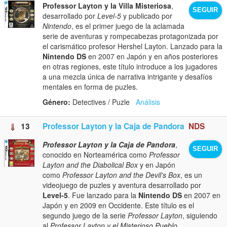
Professor Layton y la Villa Misteriosa
,
SEGUIR
desarrollado por
Level-5
y publicado por
Nintendo
, es el primer juego de la aclamada
serie de aventuras y rompecabezas protagonizada por
el carismático profesor Hershel Layton. Lanzado para la
Nintendo DS
en 2007 en Japón y en años posteriores
en otras regiones, este título introduce a los jugadores
a una mezcla única de narrativa intrigante y desafíos
mentales en forma de puzles.
Género:
Detectives / Puzle
Análisis
13
Professor Layton y la Caja de Pandora
NDS
Professor Layton y la Caja de Pandora
,
SEGUIR
conocido en Norteamérica como
Professor
Layton and the Diabolical Box
y en Japón
como
Professor Layton and the Devil's Box
, es un
videojuego de puzles y aventura desarrollado por
Level-5
. Fue lanzado para la
Nintendo DS
en 2007 en
Japón y en 2009 en Occidente. Este título es el
segundo juego de la serie
Professor Layton
, siguiendo
al
Professor Layton y el Misterioso Pueblo
.