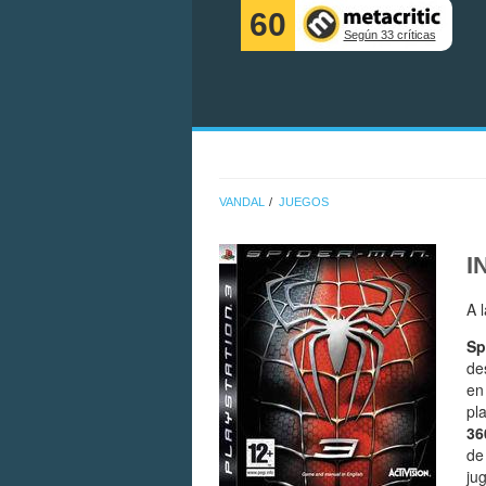
60
Según 33 críticas
VANDAL
JUEGOS
I
A 
Sp
de
en
pl
36
de
ju