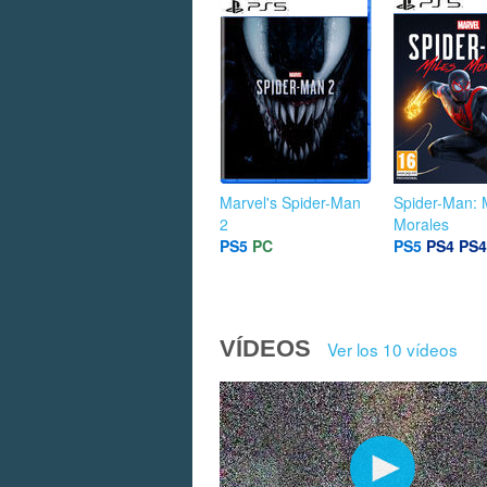
Marvel's Spider-Man
Spider-Man: 
2
Morales
PS5
PC
PS5
PS4
PS4
VÍDEOS
Ver los 10 vídeos