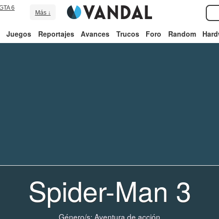
GTA 6
Más ↓
Juegos
Reportajes
Avances
Trucos
Foro
Random
Hard
Spider-Man 3
Género/s:
Aventura de acción