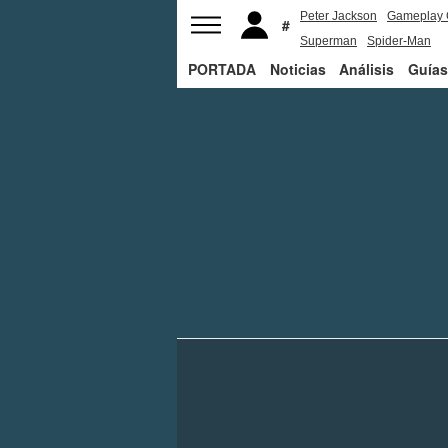
Peter Jackson
Gameplay 
Superman
Spider-Man
PORTADA
Noticias
Análisis
Guías