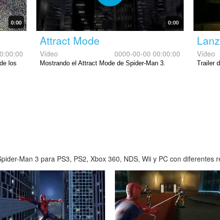
0:00
0:00
Attract Mode
Lanz
0:00:00
Vídeo
0000-00-00 00:00:00
Vídeo
de los
Mostrando el Attract Mode de Spider-Man 3.
Trailer
pider-Man 3 para PS3, PS2, Xbox 360, NDS, Wii y PC con diferentes res