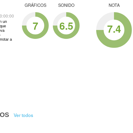
GRÁFICOS
SONIDO
NOTA
0:00:00
7
6.5
n un
7.4
 que
eva
o
rotar a
DOS
Ver todos