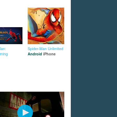
Man:
Spider-Man Unlimited
ming
Android
iPhone