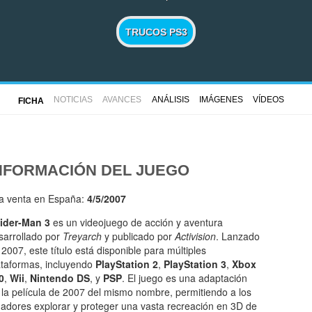
TRUCOS PS3
NOTICIAS
AVANCES
ANÁLISIS
IMÁGENES
VÍDEOS
FICHA
NFORMACIÓN DEL JUEGO
la venta en España:
4/5/2007
ider-Man 3
es un videojuego de acción y aventura
sarrollado por
Treyarch
y publicado por
Activision
. Lanzado
 2007, este título está disponible para múltiples
ataformas, incluyendo
PlayStation 2
,
PlayStation 3
,
Xbox
0
,
Wii
,
Nintendo DS
, y
PSP
. El juego es una adaptación
 la película de 2007 del mismo nombre, permitiendo a los
gadores explorar y proteger una vasta recreación en 3D de