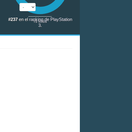
#237
en el
ranking de PlayStation
15
votos
3
.