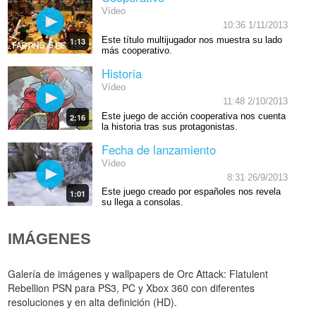
Vídeo
10:36 1/11/2013
Este título multijugador nos muestra su lado
1:13
más cooperativo.
Historia
Vídeo
11:48 2/10/2013
Este juego de acción cooperativa nos cuenta
2:16
la historia tras sus protagonistas.
Fecha de lanzamiento
Vídeo
8:31 26/9/2013
Este juego creado por españoles nos revela
1:01
su llega a consolas.
IMÁGENES
Galería de imágenes y wallpapers de Orc Attack: Flatulent
Rebellion PSN para PS3, PC y Xbox 360 con diferentes
resoluciones y en alta definición (HD).