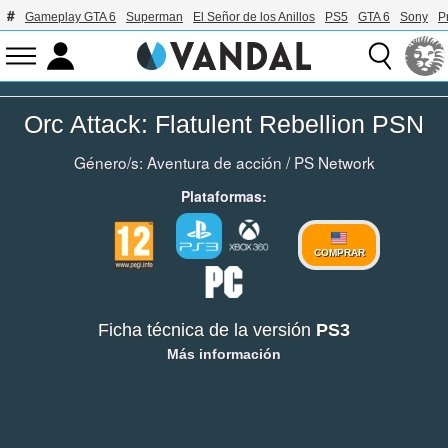
Gameplay GTA 6
Superman
El Señor de los Anillos
PS5
GTA 6
Sony
P
Orc Attack: Flatulent Rebellion PSN
Género/s:
Aventura de acción
/
PS Network
Plataformas:
COMPRAR
Ficha técnica de la versión
PS3
Más información