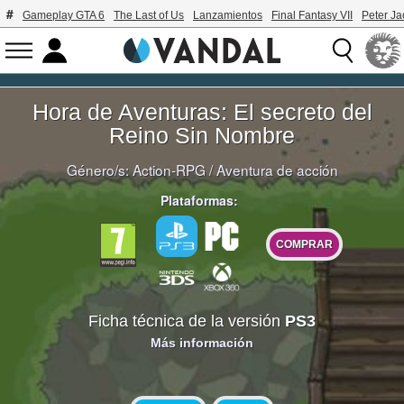
Gameplay GTA 6
The Last of Us
Lanzamientos
Final Fantasy VII
Peter J
Hora de Aventuras: El secreto del
Reino Sin Nombre
Género/s:
Action-RPG
/
Aventura de acción
Plataformas:
COMPRAR
Ficha técnica de la versión
PS3
Más información