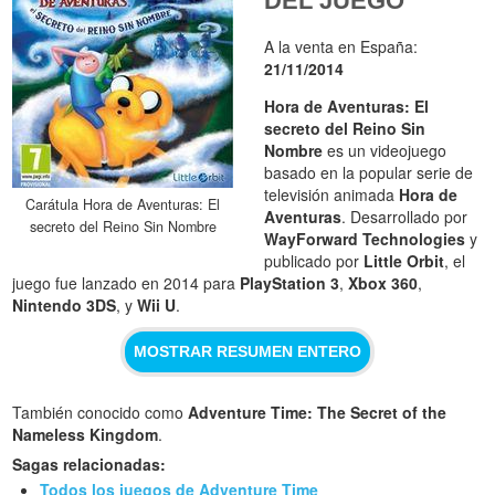
DEL JUEGO
A la venta en España:
21/11/2014
Hora de Aventuras: El
secreto del Reino Sin
Nombre
es un videojuego
basado en la popular serie de
televisión animada
Hora de
Carátula Hora de Aventuras: El
Aventuras
. Desarrollado por
secreto del Reino Sin Nombre
WayForward Technologies
y
publicado por
Little Orbit
, el
juego fue lanzado en 2014 para
PlayStation 3
,
Xbox 360
,
Nintendo 3DS
, y
Wii U
.
MOSTRAR RESUMEN ENTERO
También conocido como
Adventure Time: The Secret of the
Nameless Kingdom
.
Sagas relacionadas:
Todos los juegos de Adventure Time