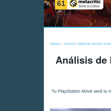
61
Según 41 críticas
VANDAL
JUEGOS
MEDIEVAL MOVES: DEA
Análisis de
Tu PlayStation Move será tu m