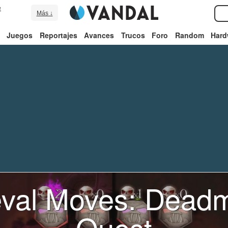
e
Más ↓
Juegos
Reportajes
Avances
Trucos
Foro
Random
Hard
val Moves: Dead
Quest