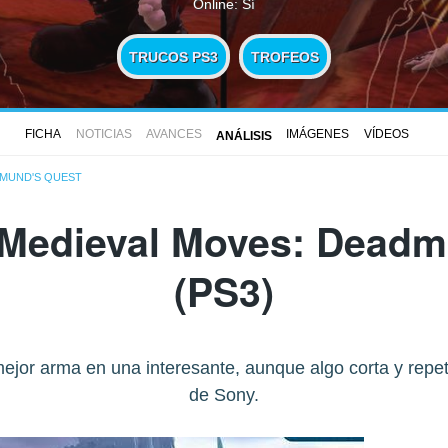
Online: Sí
TRUCOS PS3
TROFEOS
FICHA
NOTICIAS
AVANCES
IMÁGENES
VÍDEOS
ANÁLISIS
DMUND'S QUEST
Medieval Moves: Deadm
(PS3)
ejor arma en una interesante, aunque algo corta y repeti
de Sony.