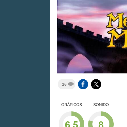
16
GRÁFICOS
SONIDO
6.5
8