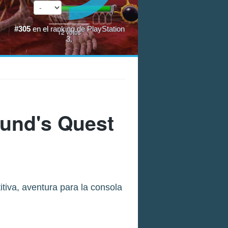
#305
en el
ranking de PlayStation
12
votos
3
.
und's Quest
tiva, aventura para la consola