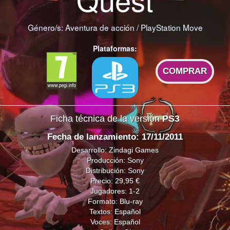
Género/s:
Aventura de acción
/
PlayStation Move
Plataformas:
COMPRAR
Ficha técnica de la versión
PS3
Fecha de lanzamiento: 17/11/2011
Desarrollo: Zindagi Games
Producción:
Sony
Distribución:
Sony
Precio: 29,95 €
Jugadores: 1-2
Formato: Blu-ray
Textos: Español
Voces: Español