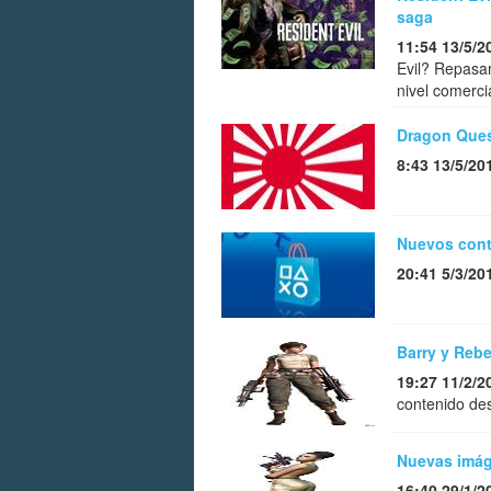
saga
11:54 13/5/2
Evil? Repasam
nivel comerci
Dragon Quest
8:43 13/5/20
Nuevos conte
20:41 5/3/20
Barry y Rebe
19:27 11/2/2
contenido de
Nuevas imág
16:40 29/1/2