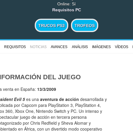
Online: Sí
Requisitos PC
TRUCOS PS3
TROFEOS
REQUISITOS
NOTICIAS
AVANCES
ANÁLISIS
IMÁGENES
VÍDEOS
NFORMACIÓN DEL JUEGO
la venta en España:
13/3/2009
sident Evil 5
es una
aventura de acción
desarrollada y
blicada por Capcom para PlayStation 3, PlayStation 4,
ox 360, Xbox One, Nintendo Switch y PC. Un intenso y
pectacular juego de acción en tercera persona
otagonizado por Chris Redfield y Sheva Alomar y
bientado en África, con un divertido modo cooperativo