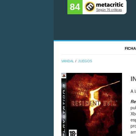
84
Según 76 críticas
FICHA
VANDAL
JUEGOS
I
A 
Re
pu
Xb
es
pr
am