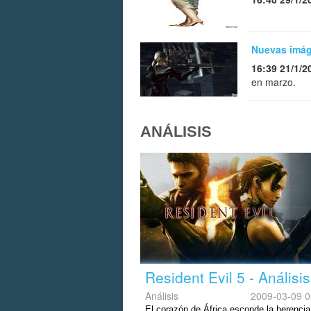
Nuevas imáge
16:39 21/1/2
en marzo.
ANÁLISIS
Resident Evil 5 - Análisis
Análisis
2009-03-09 0
El corazón de África esconde la herencia