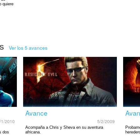
o quiere
S
Ver los 5 avances
Avance
Ava
/1/2010
5/2/2009
Acompaña a Chris y Sheva en su aventura
Probamo
s dos
africana.
hereder