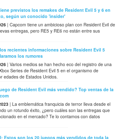
ene previstos los remakes de Resident Evil 5 y 6 en
o, según un conocido 'insider'
026
| Capcom tiene un ambicioso plan con Resident Evil de
evas entregas, pero RE5 y RE6 no están entre sus
los recientes informaciones sobre Resident Evil 5
aramos los rumores
026
| Varios medios se han hecho eco del registro de una
Xbox Series de Resident Evil 5 en el organismo de
por edades de Estados Unidos.
juego de Resident Evil más vendido? Top ventas de la
pcom
2023
| La emblemática franquicia de terror lleva desde el
do un rotundo éxito, ¿pero cuáles son las entregas que
ncionado en el mercado? Te lo contamos con datos
l: Estos son los 20 juegos más vendidos de toda la