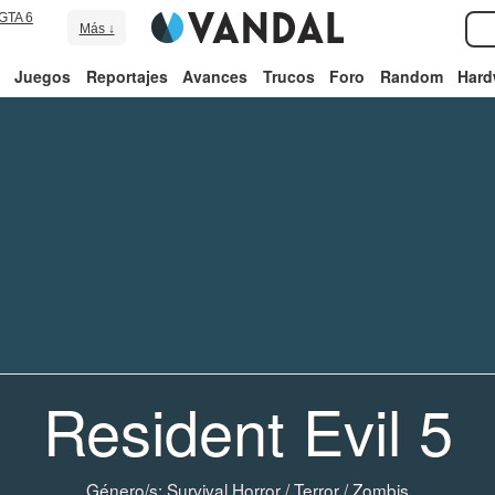
GTA 6
Más ↓
Juegos
Reportajes
Avances
Trucos
Foro
Random
Hard
Resident Evil 5
Género/s:
Survival Horror
/
Terror
/
Zombis