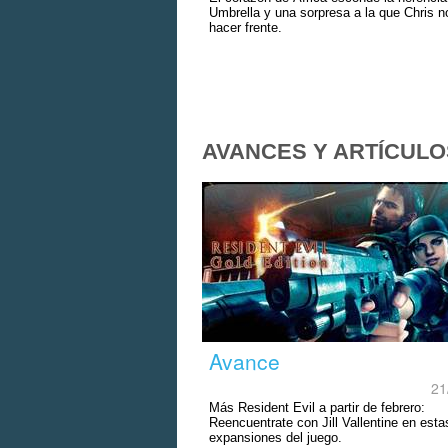
Umbrella y una sorpresa a la que Chris n
hacer frente.
AVANCES Y ARTÍCULO
Avance
21
Más Resident Evil a partir de febrero:
Reencuentrate con Jill Vallentine en esta
expansiones del juego.