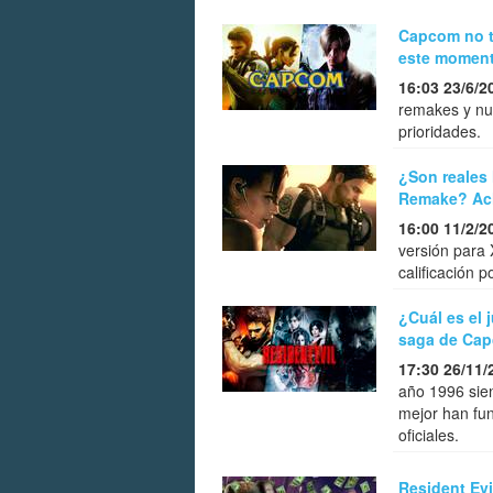
Capcom no ti
este moment
16:03 23/6/2
remakes y nu
prioridades.
¿Son reales 
Remake? Acl
16:00 11/2/2
versión para 
calificación 
¿Cuál es el 
saga de Ca
17:30 26/11/
año 1996 sien
mejor han fu
oficiales.
Resident Evi