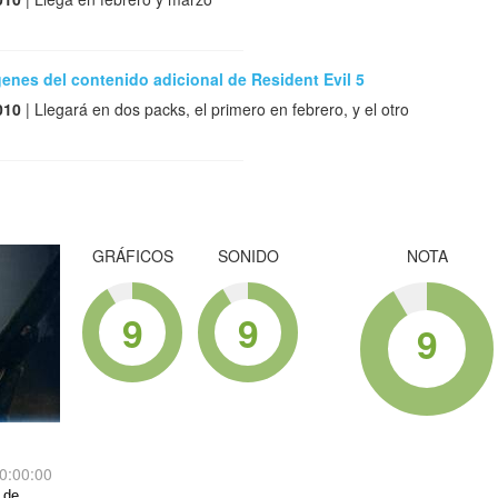
nes del contenido adicional de Resident Evil 5
010
| Llegará en dos packs, el primero en febrero, y el otro
GRÁFICOS
SONIDO
NOTA
9
9
9
0:00:00
 de