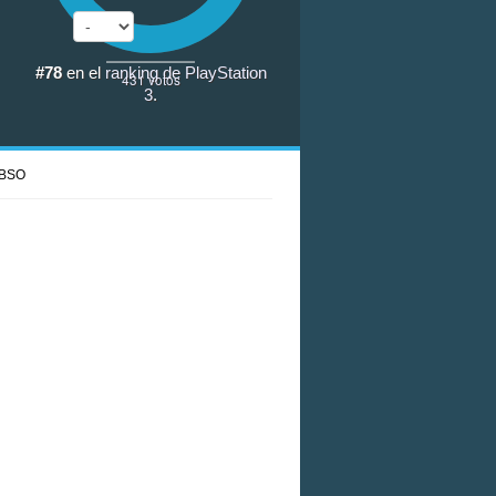
#78
en el
ranking de PlayStation
431
votos
3
.
BSO