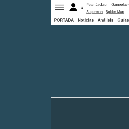
Peter Jackson
Gameplay 
Superman
Spider-Man
PORTADA
Noticias
Análisis
Guías