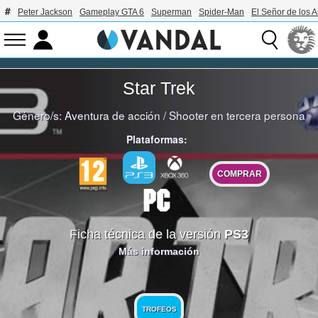
Peter Jackson
Gameplay GTA 6
Superman
Spider-Man
El Señor de los A
Star Trek
Género/s:
Aventura de acción
/
Shooter en tercera persona
Plataformas:
COMPRAR
Ficha técnica de la versión
PS3
Más información
TROFEOS