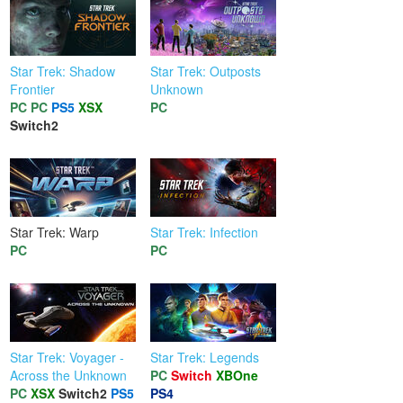
Star Trek: Shadow
Star Trek: Outposts
Frontier
Unknown
PC
PC
PS5
XSX
PC
Switch2
Star Trek: Warp
Star Trek: Infection
PC
PC
Star Trek: Voyager -
Star Trek: Legends
Across the Unknown
PC
Switch
XBOne
PC
XSX
Switch2
PS5
PS4