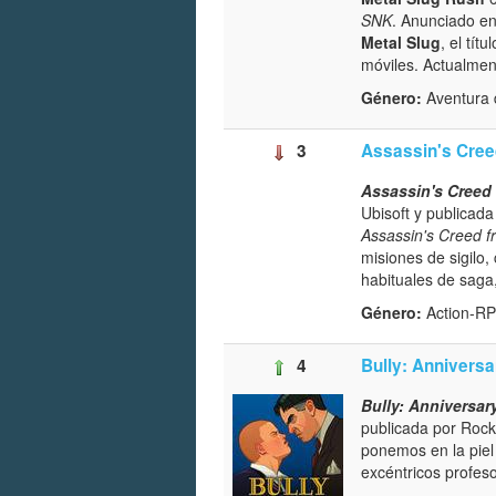
SNK
. Anunciado en
Metal Slug
, el tít
móviles. Actualmen
Género:
Aventura d
3
Assassin's Cree
Assassin's Creed
Ubisoft y publicada
Assassin's Creed
f
misiones de sigilo
habituales de saga
Género:
Action-RP
4
Bully: Anniversa
Bully: Anniversar
publicada por Rock
ponemos en la piel
excéntricos profes