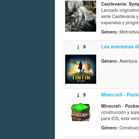
Castlevania: Sym
Lanzado originalme
serie Castlevania 
expansiva y progre
Género:
Metroidva
8
Las aventuras de
Género:
Aventura
9
Minecraft - Pock
Minecraft - Pocke
construcción y sup
para iOS, esta vers
Género:
Construcc