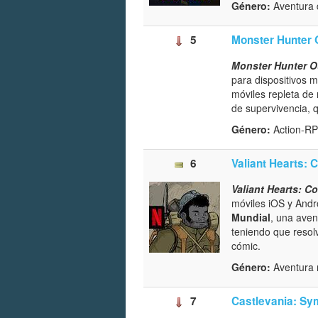
Género:
Aventura 
5
Monster Hunter 
Monster Hunter O
para dispositivos 
móviles repleta de
de supervivencia, q
Género:
Action-RP
6
Valiant Hearts:
Valiant Hearts: 
móviles iOS y Andr
Mundial
, una aven
teniendo que resol
cómic.
Género:
Aventura 
7
Castlevania: Sy