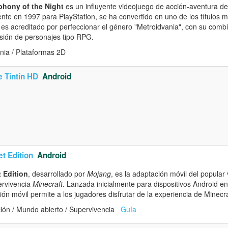
phony of the Night
es un influyente videojuego de acción-aventura de
nte en 1997 para PlayStation, se ha convertido en uno de los títulos 
y es acreditado por perfeccionar el género "Metroidvania", con su comb
sión de personajes tipo RPG.
nia / Plataformas 2D
 Tintín HD
Android
et Edition
Android
t Edition
, desarrollado por
Mojang
, es la adaptación móvil del popular
ervivencia
Minecraft
. Lanzada inicialmente para dispositivos Android e
ión móvil permite a los jugadores disfrutar de la experiencia de Minecra
ión / Mundo abierto / Supervivencia
Guía