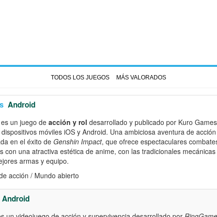
TODOS LOS JUEGOS
MÁS VALORADOS
s
Android
es un juego de
acción y rol
desarrollado y publicado por Kuro Games 
y dispositivos móviles iOS y Android. Una ambiciosa aventura de acción
ada en el éxito de
Genshin Impact
, que ofrece espectaculares combat
es con una atractiva estética de anime, con las tradicionales mecánic
ejores armas y equipo.
de acción / Mundo abierto
Android
s un videojuego de acción y supervivencia desarrollado por
RingGame