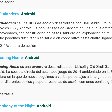
de acción
Outlanders
Android
utlanders
es una
RPG de acción
desarrollada por TiMi Studio Group 
móviles iOS y Android. La popular saga de Capcom en una nueva entreg
 novedades, con construcción de bases, fabricación, exploración en m
ue podemos disfrutar en solitario o en cooperativo hasta cuatro jugado
G / Aventura de acción
 Coming Home
Android
Coming Home
es una
aventura
desarrollada por Ubisoft y Old Skull Gam
oid. La secuela directa del aclamado juego de 2014 ambientado en la
tura en la que de nuevo seguimos a varios personajes a lo largo de est
ver diferentes puzles y superar escenas de acción con unos bonitos g
narrativa
mphony of the Night
Android