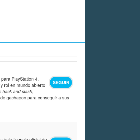
para PlayStation 4,
SEGUIR
 y rol en mundo abierto
es
hack and slash
,
as de gachapon para conseguir a sus
s
bajo licencia oficial de