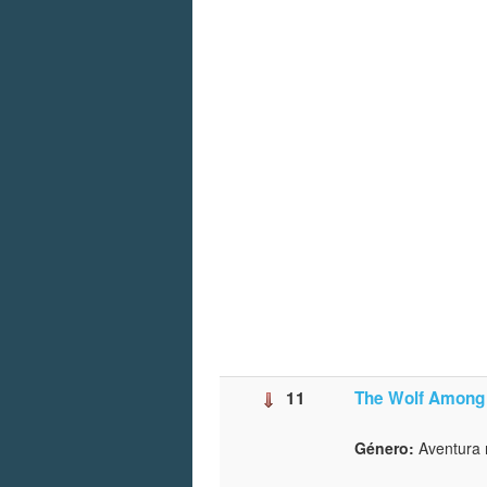
11
The Wolf Among 
Género:
Aventura 