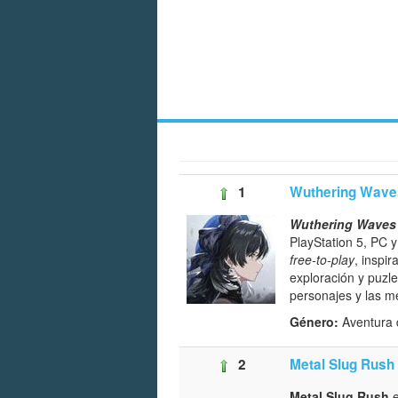
1
Wuthering Wave
Wuthering Waves
PlayStation 5, PC 
free-to-play
, inspir
exploración y puzl
personajes y las m
Género:
Aventura 
2
Metal Slug Rush
Metal Slug Rush
e