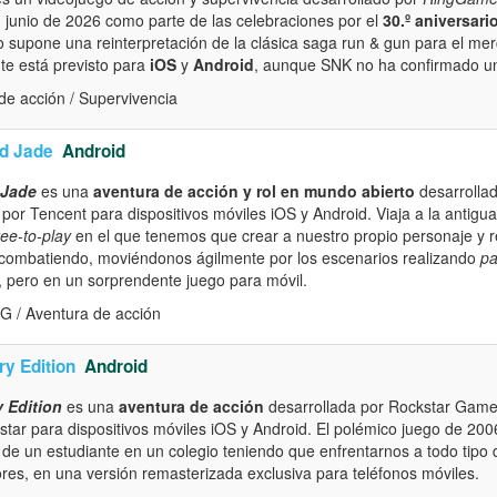
 junio de 2026 como parte de las celebraciones por el
30.º aniversari
ulo supone una reinterpretación de la clásica saga run & gun para el mer
te está previsto para
iOS
y
Android
, aunque SNK no ha confirmado una
e acción / Supervivencia
d Jade
Android
 Jade
es una
aventura de acción y rol en mundo abierto
desarrollada
 por Tencent para dispositivos móviles iOS y Android. Viaja a la antig
ree-to-play
en el que tenemos que crear a nuestro propio personaje y re
, combatiendo, moviéndonos ágilmente por los escenarios realizando
pa
, pero en un sorprendente juego para móvil.
G / Aventura de acción
ry Edition
Android
y Edition
es una
aventura de acción
desarrollada por Rockstar Game
star para dispositivos móviles iOS y Android. El polémico juego de 200
 de un estudiante en un colegio teniendo que enfrentarnos a todo tipo
ores, en una versión remasterizada exclusiva para teléfonos móviles.