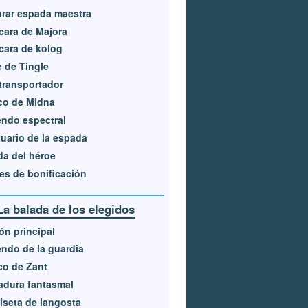
rar espada maestra
ara de Majora
ara de kolog
e de Tingle
transportador
co de Midna
ndo espectral
uario de la espada
a del héroe
Santuario de Yamak (2)
es de bonificación
La balada de los elegidos
ón principal
ndo de la guardia
co de Zant
adura fantasmal
seta de langosta