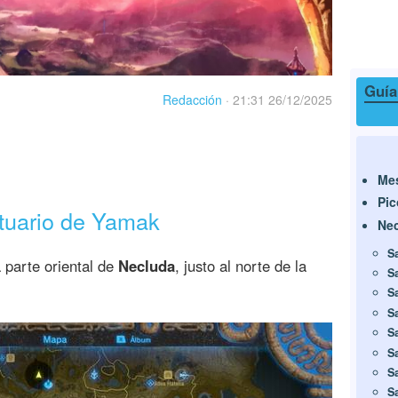
Guía
Redacción
·
21:31 26/12/2025
Mes
Pi
ntuario de Yamak
Ne
S
 parte oriental de
Necluda
, justo al norte de la
S
S
S
S
S
S
S