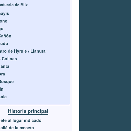
antuario de Miiz
nayru
rone
go
Cañón
rudo
tro de Hyrule / Llanura
 Colinas
banta
bra
 Bosque
in
ala
Historia principal
gete al lugar indicado
allá de la meseta