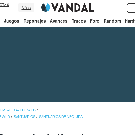
GTA 6
Más ↓
Juegos
Reportajes
Avances
Trucos
Foro
Random
Hard
 BREATH OF THE WILD
E WILD
SANTUARIOS
SANTUARIOS DE NECLUDA