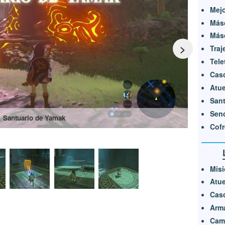
Mejo
Másc
Másc
>
Traj
Tele
Cas
Atue
Sant
Send
Santuario de Yamak
Cofr
Misi
Atue
Cas
Arm
Cami