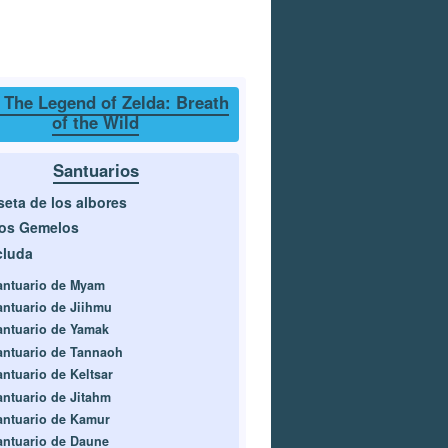
 The Legend of Zelda: Breath
of the Wild
Santuarios
eta de los albores
cos Gemelos
cluda
antuario de Myam
antuario de Jiihmu
antuario de Yamak
antuario de Tannaoh
antuario de Keltsar
antuario de Jitahm
antuario de Kamur
antuario de Daune