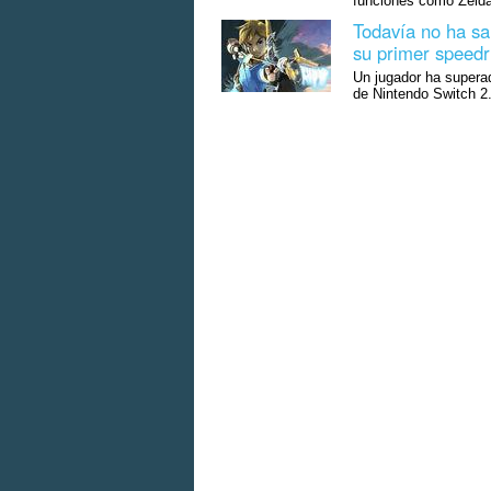
funciones como Zelda
Todavía no ha sa
su primer speedr
Un jugador ha superad
de Nintendo Switch 2.