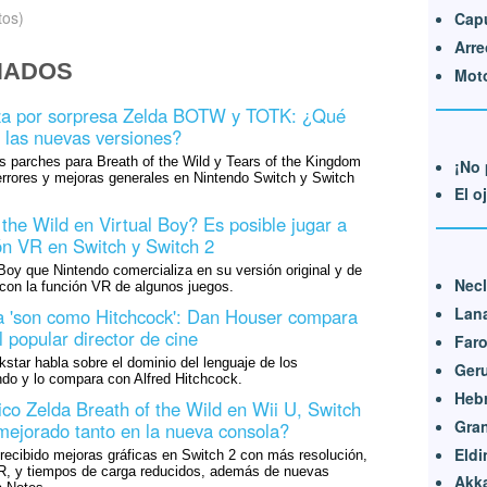
tos)
Cap
Arre
NADOS
Moto
iza por sorpresa Zelda BOTW y TOTK: ¿Qué
 las nuevas versiones?
s parches para Breath of the Wild y Tears of the Kingdom
¡No 
errores y mejoras generales en Nintendo Switch y Switch
El o
the Wild en Virtual Boy? Es posible jugar a
ón VR en Switch y Switch 2
l Boy que Nintendo comercializa en su versión original y de
Nec
con la función VR de algunos juegos.
Lan
a 'son como Hitchcock': Dan Houser compara
 popular director de cine
Far
star habla sobre el dominio del lenguaje de los
Ger
ndo y lo compara con Alfred Hitchcock.
Heb
co Zelda Breath of the Wild en Wii U, Switch
Gran
mejorado tanto en la nueva consola?
Eldi
 recibido mejoras gráficas en Switch 2 con más resolución,
R, y tiempos de carga reducidos, además de nuevas
Akk