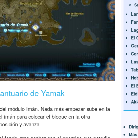
S
La
Fa
La
El 
Ge
Cen
Las
Ta
He
El
antuario de Yamak
Eld
Akk
o del módulo Imán. Nada más empezar sube en la
el imán para colocar el bloque en la otra
posición y avanza.
Dirí
Más 
el fondo, tras acabar con el enemigo que patrulla