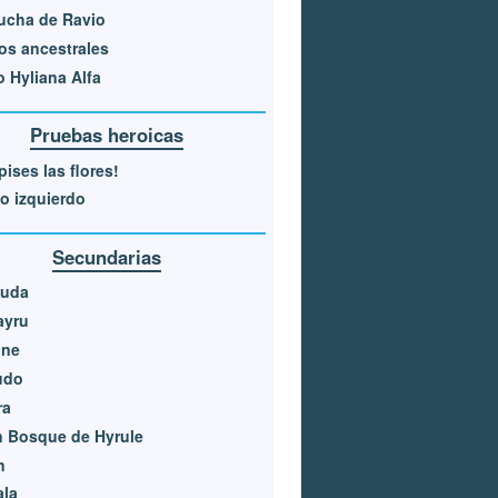
ucha de Ravio
os ancestrales
 Hyliana Alfa
Pruebas heroicas
pises las flores!
jo izquierdo
Secundarias
luda
ayru
one
udo
ra
 Bosque de Hyrule
n
ala