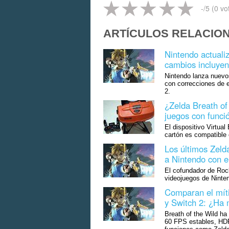
-
/5 (
0
vo
ARTÍCULOS RELACIO
Nintendo actual
cambios incluyen
Nintendo lanza nuevo
con correcciones de 
2.
¿Zelda Breath of 
juegos con funci
El dispositivo Virtua
cartón es compatible 
Los últimos Zeld
a Nintendo con el
El cofundador de Rock
videojuegos de Ninte
Comparan el míti
y Switch 2: ¿Ha 
Breath of the Wild ha
60 FPS estables, HD