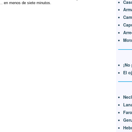
Cas
.. en menos de siete minutos.
Arm
Cami
Cap
Arre
Moto
¡No 
El o
Nec
Lan
Far
Ger
Heb