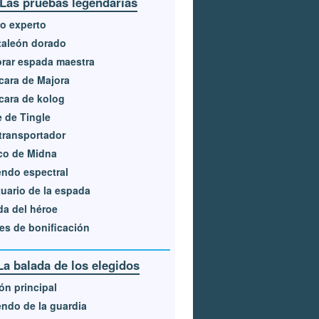
Las pruebas legendarias
o experto
taleón dorado
rar espada maestra
ara de Majora
ara de kolog
e de Tingle
transportador
co de Midna
ndo espectral
uario de la espada
a del héroe
es de bonificación
La balada de los elegidos
ón principal
ndo de la guardia