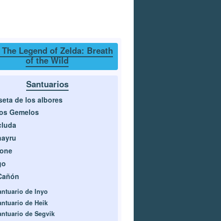
 The Legend of Zelda: Breath
of the Wild
Santuarios
eta de los albores
cos Gemelos
cluda
nayru
rone
go
Cañón
antuario de Inyo
antuario de Heik
antuario de Segvik