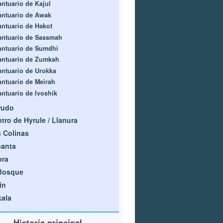
antuario de Kajul
antuario de Awak
antuario de Hakot
antuario de Sassmah
antuario de Sumdhi
antuario de Zumkah
antuario de Urokka
antuario de Meirah
antuario de Ivoshik
rudo
tro de Hyrule / Llanura
 Colinas
banta
bra
 Bosque
in
ala
Historia principal