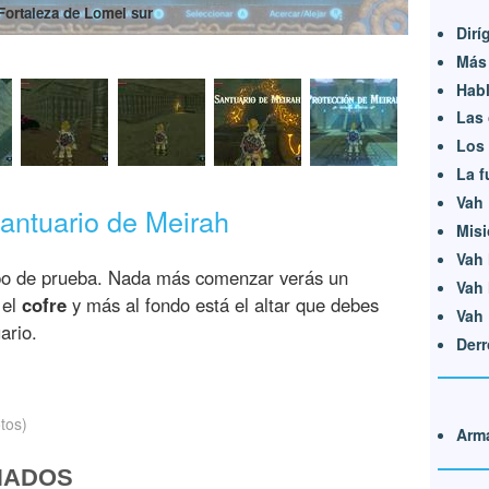
Fortaleza de Lomei sur
Dirí
Más 
Habl
Las 
Los 
La f
Vah 
antuario de Meirah
Misi
Vah 
tipo de prueba. Nada más comenzar verás un
Vah 
 el
cofre
y más al fondo está el altar que debes
Vah 
ario.
Derr
tos)
Arma
NADOS