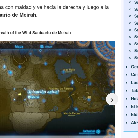
S
na con maldad y ve hacia la derecha y luego a la
S
ario de Meirah
.
S
S
S
reath of the Wild Santuario de Meirah
S
S
S
S
Ge
Cen
Las
Ta
>
He
El
Eld
Akk