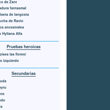
co de Zant
adura fantasmal
seta de langosta
ucha de Ravio
os ancestrales
 Hyliana Alfa
Pruebas heroicas
pises las flores!
jo izquierdo
Secundarias
luda
ayru
one
udo
ra