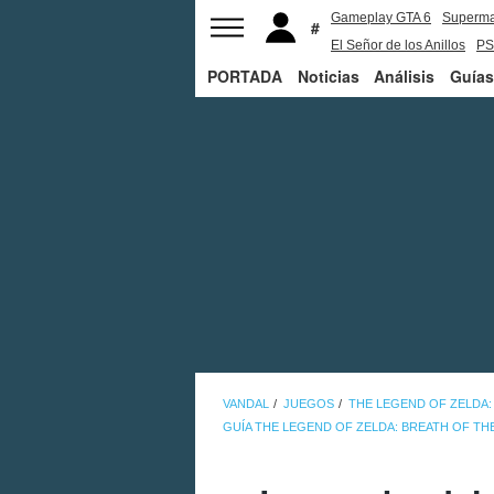
Gameplay GTA 6
Superm
El Señor de los Anillos
PS
PORTADA
Noticias
Análisis
Guías
VANDAL
JUEGOS
THE LEGEND OF ZELDA:
GUÍA THE LEGEND OF ZELDA: BREATH OF TH