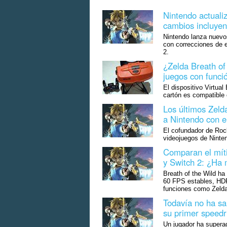
Nintendo actual
cambios incluyen
Nintendo lanza nuevo
con correcciones de 
2.
¿Zelda Breath of 
juegos con funci
El dispositivo Virtua
cartón es compatible 
Los últimos Zeld
a Nintendo con el
El cofundador de Rock
videojuegos de Ninte
Comparan el míti
y Switch 2: ¿Ha 
Breath of the Wild ha
60 FPS estables, HD
funciones como Zelda
Todavía no ha sa
su primer speedr
Un jugador ha superad