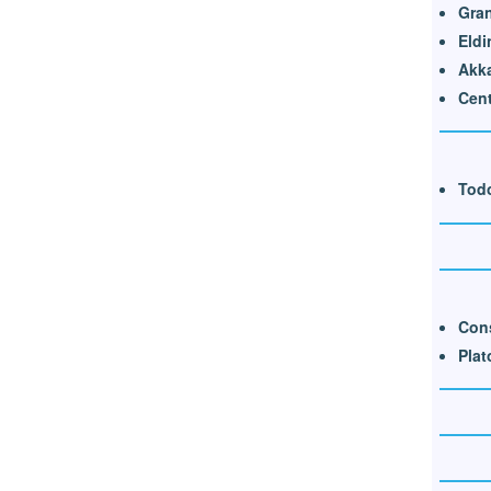
Gran
Eldi
Akk
Cent
Todo
Cons
Plat