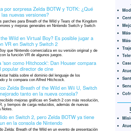
iza por sorpresa Zelda BOTW y TOTK: ¿Qué
Mod
 las nuevas versiones?
Cen
s parches para Breath of the Wild y Tears of the Kingdom
Mejo
errores y mejoras generales en Nintendo Switch y Switch
Másc
the Wild en Virtual Boy? Es posible jugar a
Másc
ón VR en Switch y Switch 2
Traj
l Boy que Nintendo comercializa en su versión original y de
Tele
con la función VR de algunos juegos.
a 'son como Hitchcock': Dan Houser compara
Cas
 popular director de cine
Atue
star habla sobre el dominio del lenguaje de los
Sant
ndo y lo compara con Alfred Hitchcock.
Send
co Zelda Breath of the Wild en Wii U, Switch
mejorado tanto en la nueva consola?
Cofr
 recibido mejoras gráficas en Switch 2 con más resolución,
R, y tiempos de carga reducidos, además de nuevas
 Notes.
lido en Switch 2, pero Zelda BOTW ya tiene
Misi
un en la consola de Nintendo
Atue
o Zelda: Breath of the Wild en un evento de presentación