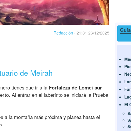
Guía
Redacción
·
21:31 26/12/2025
Mes
Pi
tuario de Meirah
Ne
La
mero tienes que ir a la
Fortaleza de Lomei sur
Fa
erto. Al entrar en el laberinto se iniciará la Prueba
La
El 
S
be a la montaña más próxima y planea hasta el
S
s.
S