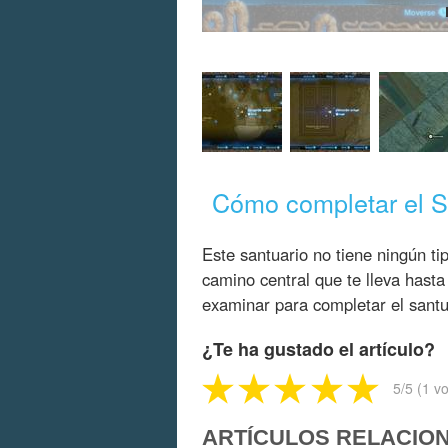
Cómo completar el S
Este santuario no tiene ningún 
camino central que te lleva hasta
examinar para completar el santu
¿Te ha gustado el artículo?
5
/5 (
1
vo
ARTÍCULOS RELACIO