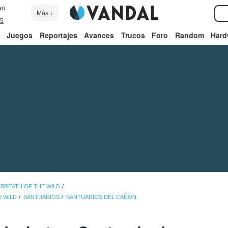
an
Más ↓
5
Juegos
Reportajes
Avances
Trucos
Foro
Random
Hard
 BREATH OF THE WILD
E WILD
SANTUARIOS
SANTUARIOS DEL CAÑÓN