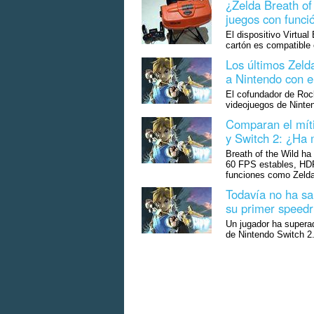
¿Zelda Breath of 
juegos con funci
El dispositivo Virtua
cartón es compatible 
Los últimos Zeld
a Nintendo con el
El cofundador de Rock
videojuegos de Ninte
Comparan el míti
y Switch 2: ¿Ha 
Breath of the Wild ha
60 FPS estables, HD
funciones como Zelda
Todavía no ha sa
su primer speedr
Un jugador ha superad
de Nintendo Switch 2.