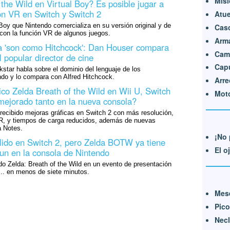
Misi
the Wild en Virtual Boy? Es posible jugar a
ón VR en Switch y Switch 2
Atue
l Boy que Nintendo comercializa en su versión original y de
Cas
con la función VR de algunos juegos.
Arm
a 'son como Hitchcock': Dan Houser compara
Cami
 popular director de cine
Cap
star habla sobre el dominio del lenguaje de los
ndo y lo compara con Alfred Hitchcock.
Arre
co Zelda Breath of the Wild en Wii U, Switch
Moto
mejorado tanto en la nueva consola?
 recibido mejoras gráficas en Switch 2 con más resolución,
R, y tiempos de carga reducidos, además de nuevas
 Notes.
¡No 
lido en Switch 2, pero Zelda BOTW ya tiene
El o
un en la consola de Nintendo
o Zelda: Breath of the Wild en un evento de presentación
.. en menos de siete minutos.
Mese
Pic
Nec