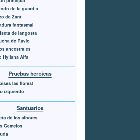
ón principal
ndo de la guardia
co de Zant
adura fantasmal
seta de langosta
ucha de Ravio
os ancestrales
 Hyliana Alfa
Pruebas heroicas
pises las flores!
jo izquierdo
Santuarios
ta de los albores
os Gemelos
luda