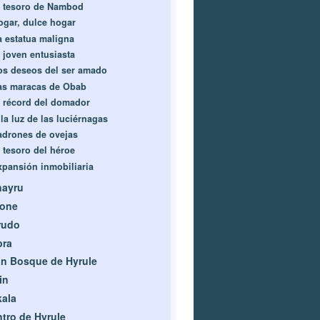
l tesoro de Nambod
ogar, dulce hogar
a estatua maligna
l joven entusiasta
os deseos del ser amado
as maracas de Obab
l récord del domador
la luz de las luciérnagas
adrones de ovejas
l tesoro del héroe
xpansión inmobiliaria
nayru
rone
rudo
bra
n Bosque de Hyrule
in
ala
tro de Hyrule