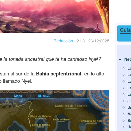
Guía
Redacción
·
21:31 26/12/2025
de la tonada ancestral que te ha cantadao Nyel?
Ne
L
stán al sur de la
Bahía septentrional
, en lo alto
L
o llamado Nyel.
L
L
L
J
U
M
S
H