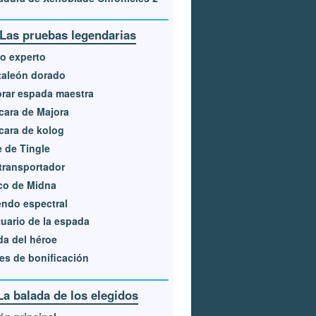
Tesoro hundido
Las pruebas legendarias
o experto
taleón dorado
rar espada maestra
ara de Majora
ara de kolog
e de Tingle
transportador
co de Midna
ndo espectral
uario de la espada
a del héroe
es de bonificación
La balada de los elegidos