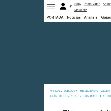
Sony
Prime Video
Anim
Metacritic
PORTADA
Noticias
Análisis
Guías
VANDAL
JUEGOS
THE LEGEND OF ZELDA:
GUÍA THE LEGEND OF ZELDA: BREATH OF TH