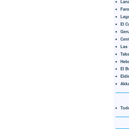
Lan
Far
Lag
El 
Ger
Cent
Las 
Tab
Heb
El 
Eldi
Akk
Todo