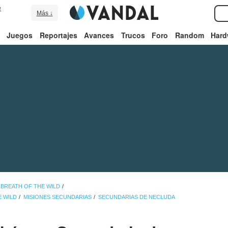
e
Más ↓
Juegos
Reportajes
Avances
Trucos
Foro
Random
Hard
 BREATH OF THE WILD
E WILD
MISIONES SECUNDARIAS
SECUNDARIAS DE NECLUDA