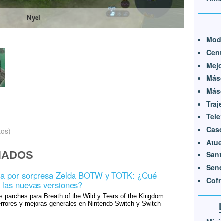
Nyel
Mod
Cen
Mejo
Másc
Másc
Traj
Tele
Cas
tos)
Atue
NADOS
Sant
Send
iza por sorpresa Zelda BOTW y TOTK: ¿Qué
Cofr
 las nuevas versiones?
s parches para Breath of the Wild y Tears of the Kingdom
errores y mejoras generales en Nintendo Switch y Switch