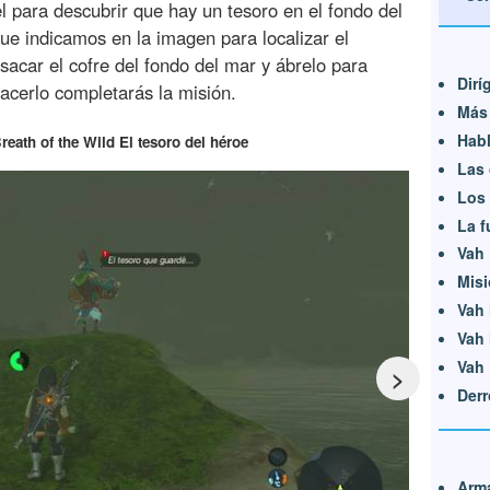
l para descubrir que hay un tesoro en el fondo del
ue indicamos en la imagen para localizar el
sacar el cofre del fondo del mar y ábrelo para
Dirí
acerlo completarás la misión.
Más 
Habl
reath of the Wild El tesoro del héroe
Las 
Los 
La f
Vah 
Misi
Vah 
Vah 
Vah 
>
Derr
Arma