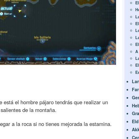
E
H
L
E
L
L
E
A 
L
E
E
La
Fa
Ge
ue está el hombre pájaro tendrás que realizar un
He
 salientes de la montaña.
Gra
Eld
egar a la roca si no tienes mejorada la estamina.
Akk
Cen