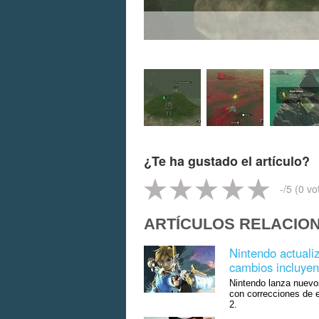
¿Te ha gustado el artículo?
-
/5 (
0
vo
ARTÍCULOS RELACIO
Nintendo actual
cambios incluyen
Nintendo lanza nuevo
con correcciones de 
2.