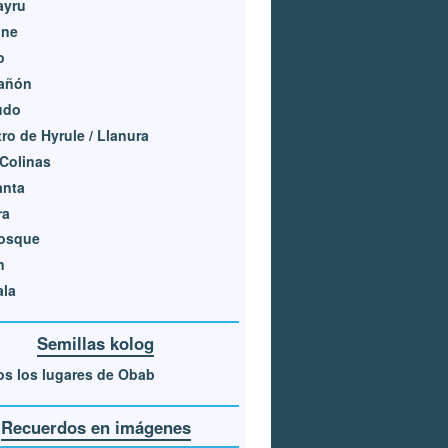
ayru
one
o
Cañón
udo
ro de Hyrule / Llanura
Colinas
anta
ra
Bosque
n
ala
Semillas kolog
s los lugares de Obab
Recuerdos en imágenes