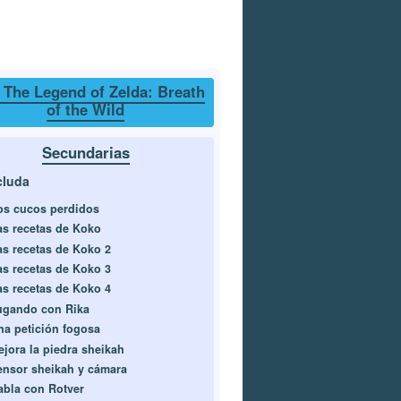
 The Legend of Zelda: Breath
of the Wild
Secundarias
cluda
os cucos perdidos
as recetas de Koko
as recetas de Koko 2
as recetas de Koko 3
as recetas de Koko 4
ugando con Rika
na petición fogosa
ejora la piedra sheikah
ensor sheikah y cámara
abla con Rotver