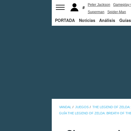
Peter Jackson
Gameplay 
Superman
Spider-Man
PORTADA
Noticias
Análisis
Guías
VANDAL
JUEGOS
THE LEGEND OF ZELDA:
GUÍA THE LEGEND OF ZELDA: BREATH OF TH