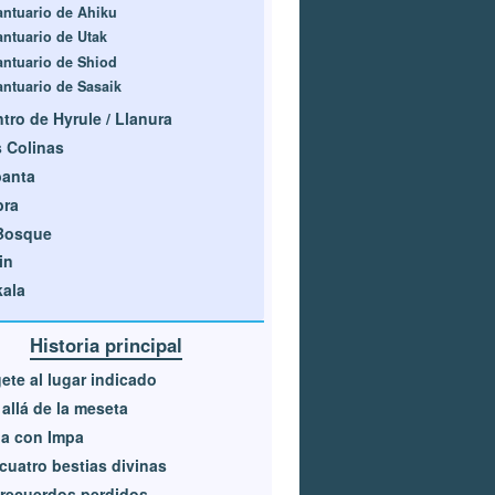
antuario de Ahiku
antuario de Utak
antuario de Shiod
antuario de Sasaik
tro de Hyrule / Llanura
 Colinas
banta
bra
 Bosque
in
ala
Historia principal
gete al lugar indicado
allá de la meseta
a con Impa
cuatro bestias divinas
recuerdos perdidos