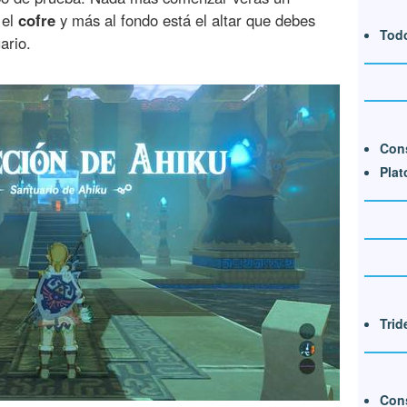
 el
cofre
y más al fondo está el altar que debes
Todo
ario.
Cons
Plat
Trid
Cons