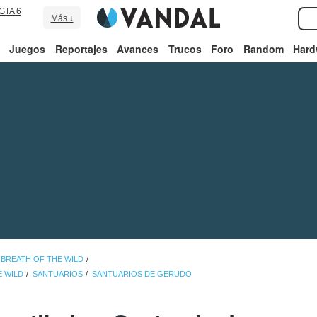
GTA 6
Más ↓
Juegos
Reportajes
Avances
Trucos
Foro
Random
Hard
 BREATH OF THE WILD
E WILD
SANTUARIOS
SANTUARIOS DE GERUDO