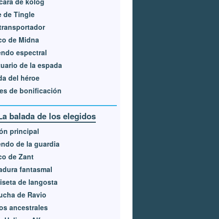
ara de kolog
e de Tingle
transportador
co de Midna
ndo espectral
uario de la espada
a del héroe
es de bonificación
La balada de los elegidos
ón principal
ndo de la guardia
co de Zant
adura fantasmal
seta de langosta
ucha de Ravio
os ancestrales