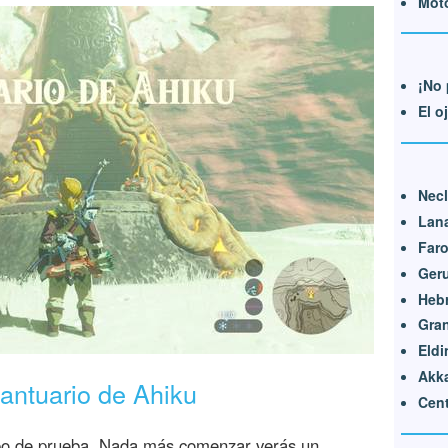
Moto
¡No 
El o
Nec
Lan
Far
Ger
Heb
Gran
Eldi
Akk
antuario de Ahiku
Cent
tipo de prueba. Nada más comenzar verás un