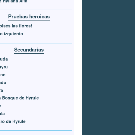
 Hyliana Alfa
Pruebas heroicas
pises las flores!
jo izquierdo
Secundarias
luda
ayru
one
udo
ra
 Bosque de Hyrule
n
ala
ro de Hyrule