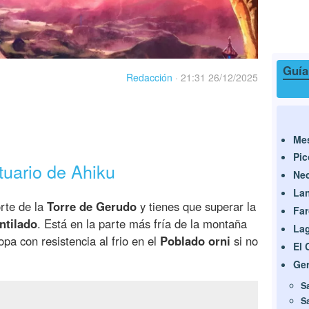
Guía
Redacción
·
21:31 26/12/2025
Mes
Pi
tuario de Ahiku
Ne
La
orte de la
Torre de Gerudo
y tienes que superar la
Fa
ntilado
. Está en la parte más fría de la montaña
La
pa con resistencia al frio en el
Poblado orni
si no
El 
Ge
S
S