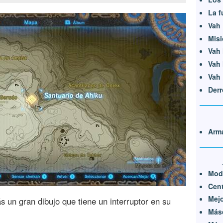
La f
Vah 
Misi
Vah 
Vah 
Vah 
Derr
Arma
Mod
Cen
Mejo
s un gran dibujo que tiene un interruptor en su
Másc