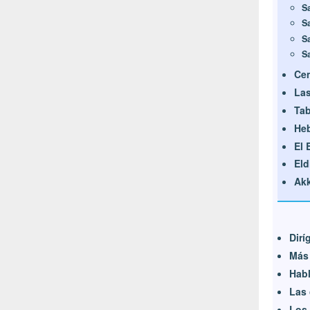
S
S
S
S
Cen
Las
Ta
He
El
Eld
Akk
Dirí
Más 
Habl
Las 
Los 