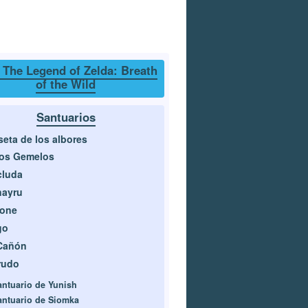
 The Legend of Zelda: Breath
of the Wild
Santuarios
eta de los albores
cos Gemelos
cluda
nayru
rone
go
Cañón
rudo
antuario de Yunish
antuario de Siomka