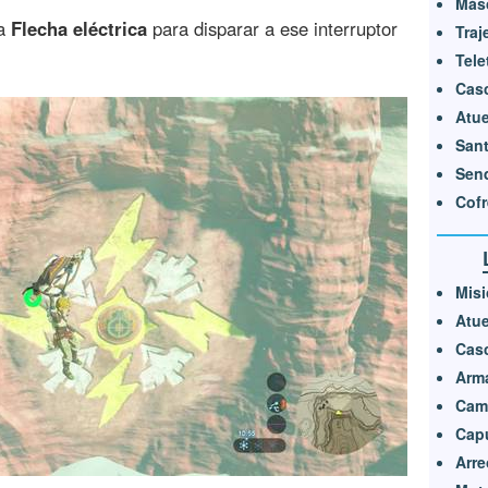
Másc
na
Flecha eléctrica
para disparar a ese interruptor
Traj
Tele
Cas
Atue
Sant
Send
Cofr
Misi
Atue
Cas
Arm
Cami
Cap
Arre