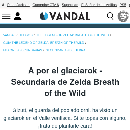
Peter Jackson
Gameplay GTA 6
Superman
El Señor de los Anillos
PS5
VANDAL
JUEGOS
THE LEGEND OF ZELDA: BREATH OF THE WILD
GUÍA THE LEGEND OF ZELDA: BREATH OF THE WILD
MISIONES SECUNDARIAS
SECUNDARIAS DE HEBRA
A por el glaciarok -
Secundaria de Zelda Breath
of the Wild
Gizutt, el guarda del poblado orni, ha visto un
glaciarok en el Valle ventisca. Si te topas con alguno,
¡trata de plantarle cara!