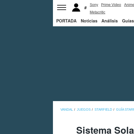
Sony
Prime Video
Anim
Metacritic
PORTADA
Noticias
Análisis
Guías
VANDAL
JUEGOS
STARFIELD
GUÍA STAR
Sistema Solar