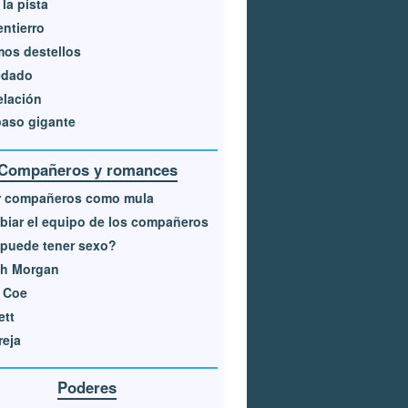
 la pista
ntierro
mos destellos
edado
elación
aso gigante
Compañeros y romances
r compañeros como mula
iar el equipo de los compañeros
puede tener sexo?
ah Morgan
 Coe
ett
eja
Poderes