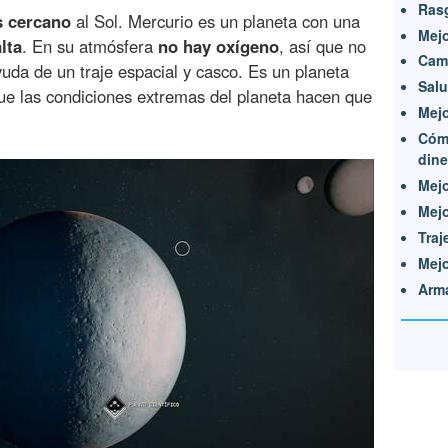
Ras
s cercano
al Sol. Mercurio es un planeta con una
Mejo
lta
. En su atmósfera
no hay oxígeno
, así que no
Cam
uda de un traje espacial y casco. Es un planeta
Sal
que las condiciones extremas del planeta hacen que
Mejo
Cómo
dine
Mejo
Mejo
Traj
Mejo
Arm