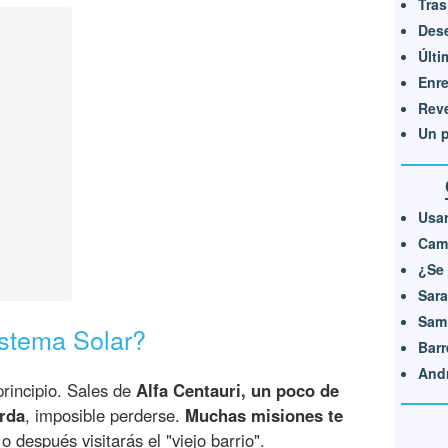
Tras
Dese
?
Últi
Enr
Rev
Un p
Usa
Camb
¿Se 
Sar
Sam
istema Solar?
Barr
Andr
rincipio. Sales de
Alfa Centauri, un poco de
erda
, imposible perderse.
Muchas misiones te
o después visitarás el "viejo barrio".