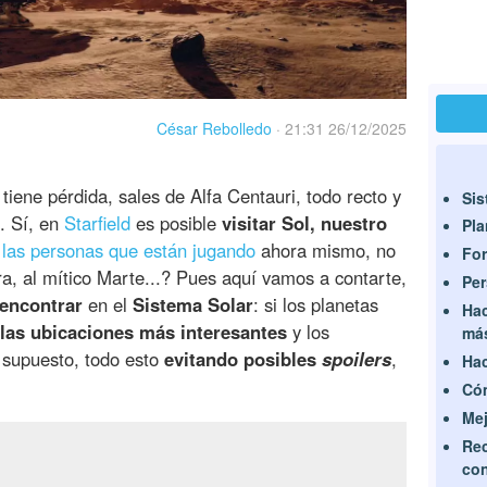
César Rebolledo
·
21:31 26/12/2025
 tiene pérdida, sales de Alfa Centauri, todo recto y
Sis
a. Sí, en
Starfield
es posible
visitar Sol, nuestro
Pla
 las personas que están jugando
ahora mismo, no
For
rra, al mítico Marte...? Pues aquí vamos a contarte,
Per
encontrar
en el
Sistema Solar
: si los planetas
Hac
las ubicaciones más interesantes
y los
más
r supuesto, todo esto
evitando posibles
spoilers
,
Hac
Cóm
Mej
Rec
con