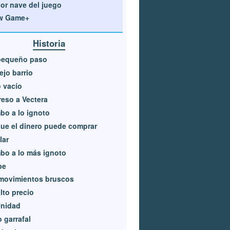
or nave del juego
w Game+
Historia
pequeño paso
iejo barrio
 vacío
eso a Vectera
o a lo ignoto
ue el dinero puede comprar
lar
o a lo más ignoto
pe
movimientos bruscos
lto precio
Unidad
o garrafal