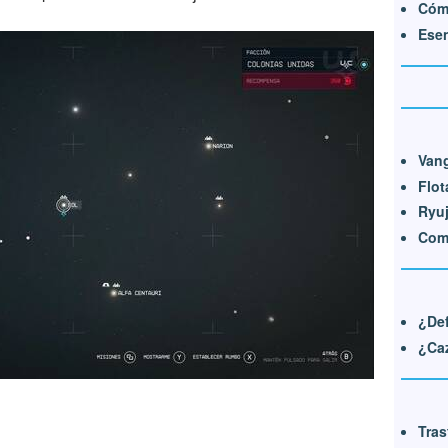
Cómo
Esen
Van
Flot
Ryuj
Com
¿Def
¿Caz
Tra