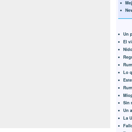
Mej
Ne
Un 
El v
Nido
Regr
Rumb
Lo q
Este
Rumb
Mio
Sin 
Un a
La 
Fall