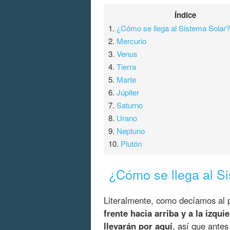
Índice
1.
¿Cómo se llega al Sistema Solar
2.
Mercurio
3.
Venus
4.
Tierra
5.
Marte
6.
Júpiter
7.
Saturno
8.
Urano
9.
Neptuno
10.
Plutón
¿Cómo se llega al S
Literalmente, como decíamos al p
frente hacia arriba y a la izqui
llevarán por aquí
, así que antes 