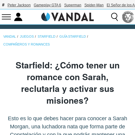
Peter Jackson
Gameplay GTA 6
Superman
Spider-Man
El Señor de los A
VANDAL
JUEGOS
STARFIELD
GUÍA STARFIELD
COMPAÑEROS Y ROMANCES
Starfield: ¿Cómo tener un
romance con Sarah,
reclutarla y activar sus
misiones?
Esto es lo que debes hacer para conocer a Sarah
Morgan, una luchadora nata que forma parte de
Constelación y con la que podrás mantener una