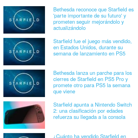
Bethesda reconoce que Starfield es
'parte importante de su futuro' y
prometen seguir mejorándolo y
actualizándolo
Starfield fue el juego más vendido,
en Estados Unidos, durante su
semana de lanzamiento en PS5
Bethesda lanza un parche para los
cierres de Starfield en PS5 Pro y
promete otro para PS5 la semana
que viene
Starfield apunta a Nintendo Switch
2: una clasificación por edades
refuerza su llegada a la consola
¿Cuánto ha vendido Starfield en