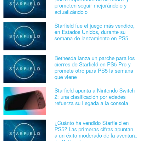
prometen seguir mejorándolo y
actualizándolo
Starfield fue el juego más vendido,
en Estados Unidos, durante su
semana de lanzamiento en PS5
Bethesda lanza un parche para los
cierres de Starfield en PS5 Pro y
promete otro para PS5 la semana
que viene
Starfield apunta a Nintendo Switch
2: una clasificación por edades
refuerza su llegada a la consola
¿Cuánto ha vendido Starfield en
PS5? Las primeras cifras apuntan
a un éxito moderado de la aventura