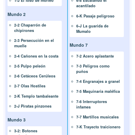
1-J El foso de morfeo
6-8 Escalando el
acantilado
Mundo 2
6-K Pasaje peligroso
2-2 Chaparrón de
6-J La guarida de
chipirones
Mumalo
2-3 Persecución en el
Mundo 7
muelle
2-4 Cañones en la costa
7-2 Acero aplastante
2-5 Pulpo peleón
7-3 Peligros como
puños
2-6 Cetáceos Cerúleos
7-4 Engranajes a granel
2-7 Olas Hostiles
7-5 Maquinaria maléfica
2-K Templo tambaleante
7-6 Interruptores
2-J Piratas pinzones
infames
7-7 Martillos musicales
Mundo 3
7-K Trayecto traicionero
3-2: Botones