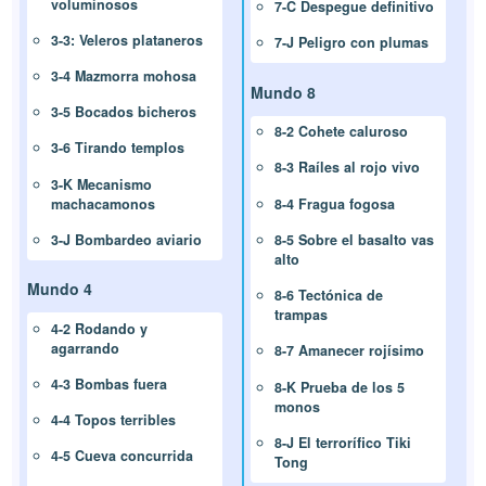
voluminosos
7-C Despegue definitivo
3-3: Veleros plataneros
7-J Peligro con plumas
3-4 Mazmorra mohosa
Mundo 8
3-5 Bocados bicheros
8-2 Cohete caluroso
3-6 Tirando templos
8-3 Raíles al rojo vivo
3-K Mecanismo
machacamonos
8-4 Fragua fogosa
3-J Bombardeo aviario
8-5 Sobre el basalto vas
alto
Mundo 4
8-6 Tectónica de
trampas
4-2 Rodando y
agarrando
8-7 Amanecer rojísimo
4-3 Bombas fuera
8-K Prueba de los 5
monos
4-4 Topos terribles
8-J El terrorífico Tiki
4-5 Cueva concurrida
Tong