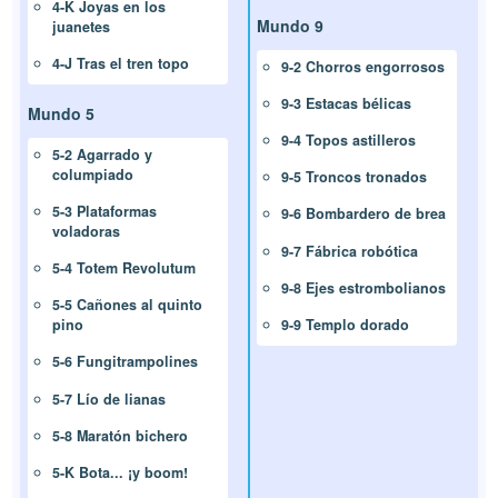
4-K Joyas en los
Mundo 9
juanetes
4-J Tras el tren topo
9-2 Chorros engorrosos
9-3 Estacas bélicas
Mundo 5
9-4 Topos astilleros
5-2 Agarrado y
columpiado
9-5 Troncos tronados
5-3 Plataformas
9-6 Bombardero de brea
voladoras
9-7 Fábrica robótica
5-4 Totem Revolutum
9-8 Ejes estrombolianos
5-5 Cañones al quinto
9-9 Templo dorado
pino
5-6 Fungitrampolines
5-7 Lío de lianas
5-8 Maratón bichero
5-K Bota... ¡y boom!