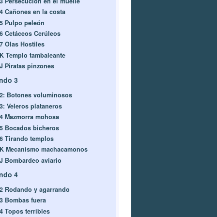
-3 Persecución en el muelle
-4 Cañones en la costa
-5 Pulpo peleón
-6 Cetáceos Cerúleos
-7 Olas Hostiles
-K Templo tambaleante
-J Piratas pinzones
ndo 3
-2: Botones voluminosos
-3: Veleros plataneros
-4 Mazmorra mohosa
-5 Bocados bicheros
-6 Tirando templos
-K Mecanismo machacamonos
-J Bombardeo aviario
ndo 4
-2 Rodando y agarrando
-3 Bombas fuera
4 Topos terribles