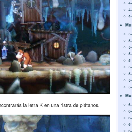
4
4
4-
Mu
5
5
5
5
5
5-
5
5
5
Mu
contrarás la letra K en una ristra de plátanos.
6
6
6
6
6