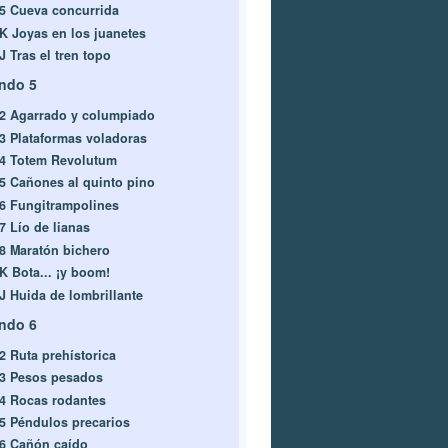
-5 Cueva concurrida
-K Joyas en los juanetes
J Tras el tren topo
ndo 5
-2 Agarrado y columpiado
-3 Plataformas voladoras
-4 Totem Revolutum
-5 Cañones al quinto pino
-6 Fungitrampolines
7 Lío de lianas
-8 Maratón bichero
-K Bota... ¡y boom!
-J Huida de lombrillante
ndo 6
-2 Ruta prehístorica
-3 Pesos pesados
-4 Rocas rodantes
-5 Péndulos precarios
-6 Cañón caído