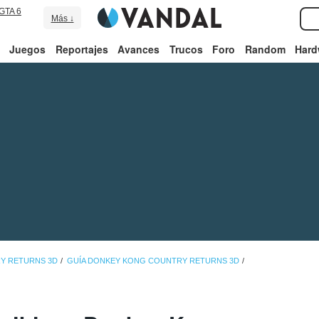
GTA 6
Más ↓
Juegos
Reportajes
Avances
Trucos
Foro
Random
Hard
Y RETURNS 3D
GUÍA DONKEY KONG COUNTRY RETURNS 3D