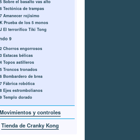
5 Sobre el basalto vas alto
-6 Tectónica de trampas
-7 Amanecer rojísimo
-K Prueba de los 5 monos
J El terrorífico Tiki Tong
ndo 9
-2 Chorros engorrosos
-3 Estacas bélicas
4 Topos astilleros
-5 Troncos tronados
-6 Bombardero de brea
-7 Fábrica robótica
-8 Ejes estrombolianos
-9 Templo dorado
Movimientos y controles
Tienda de Cranky Kong