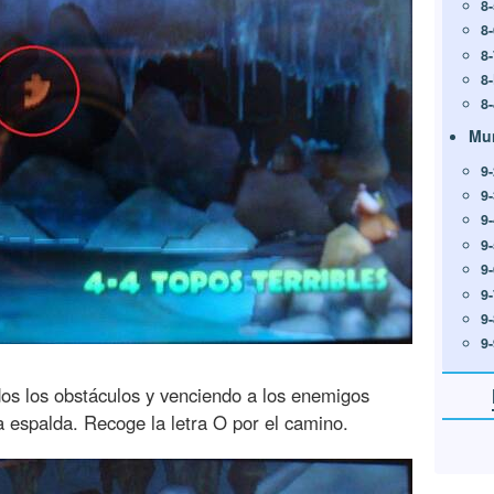
8-
8
8
8
8-
Mu
9
9
9-
9
9
9
9
9
os los obstáculos y venciendo a los enemigos
a espalda. Recoge la letra O por el camino.