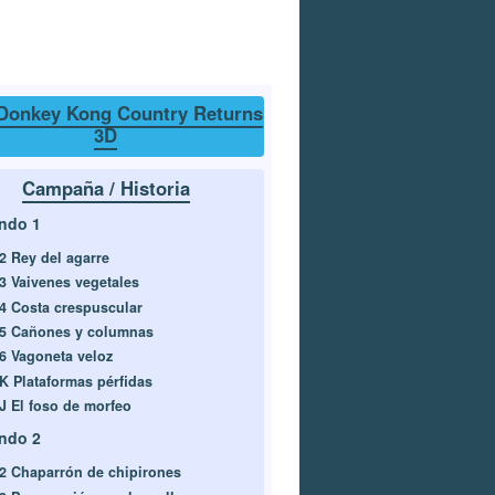
Donkey Kong Country Returns
3D
Campaña / Historia
ndo 1
-2 Rey del agarre
-3 Vaivenes vegetales
-4 Costa crespuscular
-5 Cañones y columnas
-6 Vagoneta veloz
-K Plataformas pérfidas
-J El foso de morfeo
ndo 2
-2 Chaparrón de chipirones