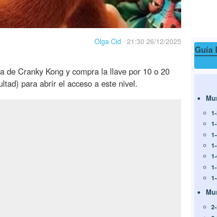
Olga Cid
·
21:30 26/12/2025
Guía 
a de Cranky Kong y compra la llave por 10 o 20
tad) para abrir el acceso a este nivel.
Mu
1
1
1
1
1
1
1
Mu
2