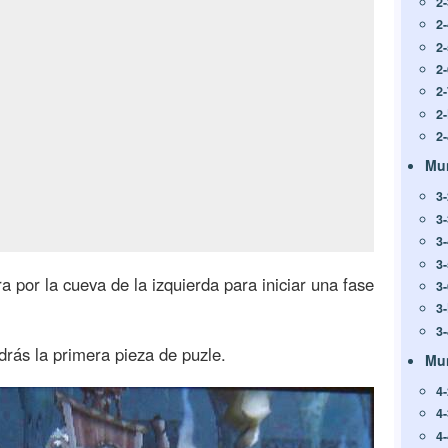
2
2
2
2
2
2
2
Mu
3
3
3
3
 por la cueva de la izquierda para iniciar una fase
3
3
3
drás la primera pieza de puzle.
Mu
4
4
4-