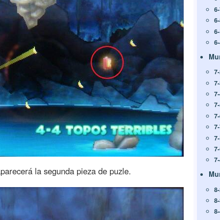
6
6
6
6
Mu
7
7
7
7
7
7
7
7
7
aparecerá la segunda pieza de puzle.
Mu
8
8-
8