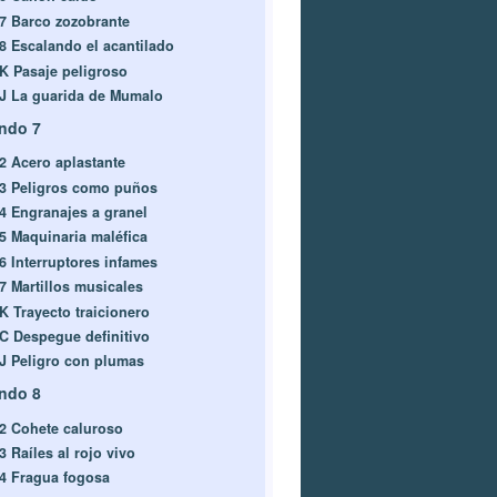
-7 Barco zozobrante
-8 Escalando el acantilado
-K Pasaje peligroso
-J La guarida de Mumalo
ndo 7
-2 Acero aplastante
-3 Peligros como puños
-4 Engranajes a granel
-5 Maquinaria maléfica
-6 Interruptores infames
-7 Martillos musicales
-K Trayecto traicionero
-C Despegue definitivo
-J Peligro con plumas
ndo 8
-2 Cohete caluroso
3 Raíles al rojo vivo
-4 Fragua fogosa