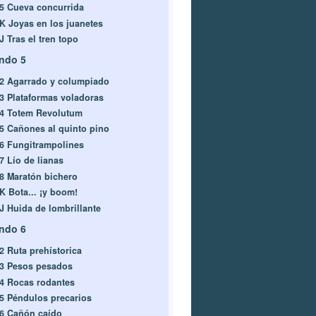
-5 Cueva concurrida
-K Joyas en los juanetes
J Tras el tren topo
ndo 5
-2 Agarrado y columpiado
-3 Plataformas voladoras
-4 Totem Revolutum
-5 Cañones al quinto pino
-6 Fungitrampolines
7 Lío de lianas
-8 Maratón bichero
-K Bota... ¡y boom!
-J Huida de lombrillante
ndo 6
-2 Ruta prehístorica
-3 Pesos pesados
-4 Rocas rodantes
-5 Péndulos precarios
-6 Cañón caído