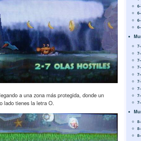
6
6
6
6
Mu
7
7
7
7
7
7
7
legando a una zona más protegida, donde un
7
o lado tienes la letra O.
7
Mu
8
8-
8