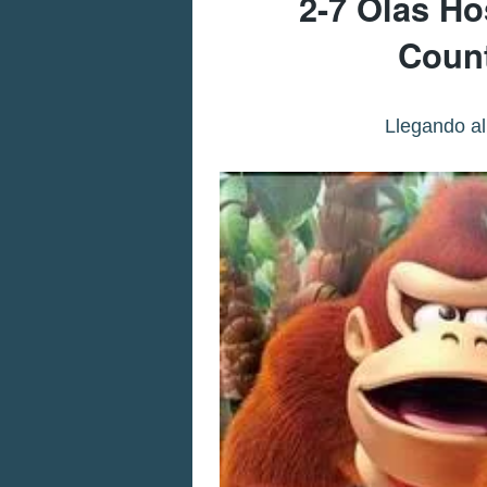
2-7 Olas Ho
Count
Llegando al 