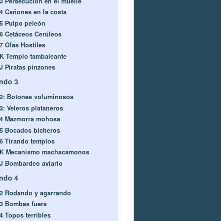
-3 Persecución en el muelle
-4 Cañones en la costa
-5 Pulpo peleón
-6 Cetáceos Cerúleos
-7 Olas Hostiles
-K Templo tambaleante
-J Piratas pinzones
ndo 3
-2: Botones voluminosos
-3: Veleros plataneros
-4 Mazmorra mohosa
-5 Bocados bicheros
-6 Tirando templos
-K Mecanismo machacamonos
-J Bombardeo aviario
ndo 4
-2 Rodando y agarrando
-3 Bombas fuera
4 Topos terribles