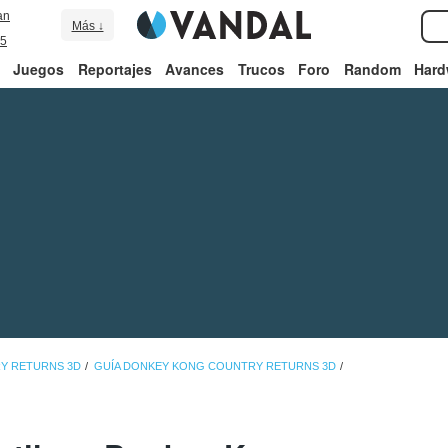
an
Más ↓
5
Juegos
Reportajes
Avances
Trucos
Foro
Random
Hard
Y RETURNS 3D
GUÍA DONKEY KONG COUNTRY RETURNS 3D