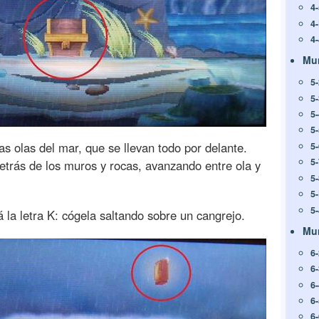
4
4
4-
Mu
5
5
5
5
s olas del mar, que se llevan todo por delante.
5
5-
detrás de los muros y rocas, avanzando entre ola y
5
5
5
 la letra K: cógela saltando sobre un cangrejo.
Mu
6
6
6
6
6