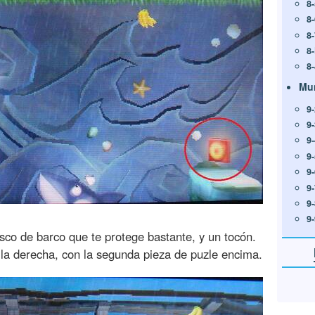
8-
8
8
8
8-
Mu
9
9
9-
9
9
9
9
9
sco de barco que te protege bastante, y un tocón.
la derecha, con la segunda pieza de puzle encima.