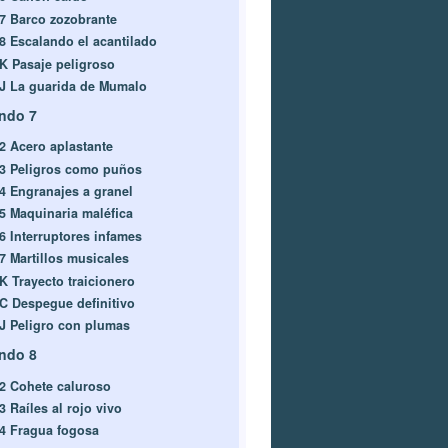
-7 Barco zozobrante
-8 Escalando el acantilado
-K Pasaje peligroso
-J La guarida de Mumalo
ndo 7
-2 Acero aplastante
-3 Peligros como puños
-4 Engranajes a granel
-5 Maquinaria maléfica
-6 Interruptores infames
-7 Martillos musicales
-K Trayecto traicionero
-C Despegue definitivo
-J Peligro con plumas
ndo 8
-2 Cohete caluroso
3 Raíles al rojo vivo
-4 Fragua fogosa