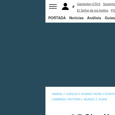
Gameplay GTA 6
Superm
El Señor de los Anillos
PS
PORTADA
Noticias
Análisis
Guías
VANDAL
JUEGOS
DONKEY KONG COUNTR
CAMPAÑA / HISTORIA
MUNDO 2: PLAYA