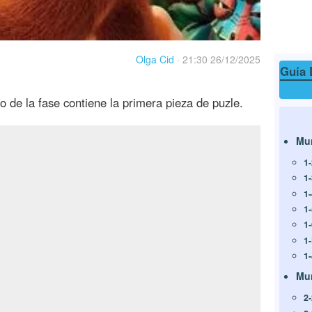
Olga Cid
·
21:30 26/12/2025
Guía 
io de la fase contiene la primera pieza de puzle.
Mu
1
1
1
1
1
1
1
Mu
2