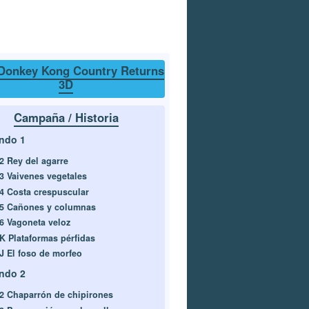
Donkey Kong Country Returns
3D
Campaña / Historia
ndo 1
-2 Rey del agarre
-3 Vaivenes vegetales
-4 Costa crespuscular
-5 Cañones y columnas
-6 Vagoneta veloz
-K Plataformas pérfidas
-J El foso de morfeo
ndo 2
-2 Chaparrón de chipirones