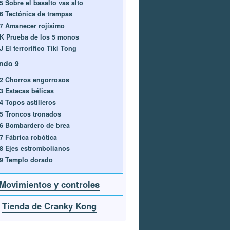
5 Sobre el basalto vas alto
-6 Tectónica de trampas
-7 Amanecer rojísimo
-K Prueba de los 5 monos
J El terrorífico Tiki Tong
ndo 9
-2 Chorros engorrosos
-3 Estacas bélicas
4 Topos astilleros
-5 Troncos tronados
-6 Bombardero de brea
-7 Fábrica robótica
-8 Ejes estrombolianos
-9 Templo dorado
Movimientos y controles
Tienda de Cranky Kong