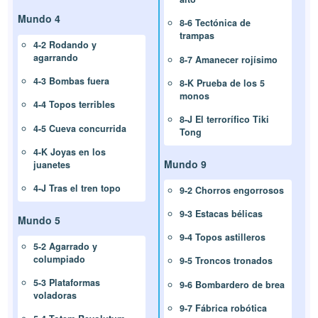
Mundo 4
8-6 Tectónica de
trampas
4-2 Rodando y
agarrando
8-7 Amanecer rojísimo
4-3 Bombas fuera
8-K Prueba de los 5
monos
4-4 Topos terribles
8-J El terrorífico Tiki
4-5 Cueva concurrida
Tong
4-K Joyas en los
Mundo 9
juanetes
4-J Tras el tren topo
9-2 Chorros engorrosos
9-3 Estacas bélicas
Mundo 5
9-4 Topos astilleros
5-2 Agarrado y
columpiado
9-5 Troncos tronados
5-3 Plataformas
9-6 Bombardero de brea
voladoras
9-7 Fábrica robótica