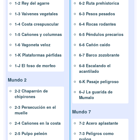
1-2 Rey del agarre
6-2 Ruta prehístorica
1-3 Vaivenes vegetales
6-3 Pesos pesados
1-4 Costa crespuscular
6-4 Rocas rodantes
1-5 Cañones y columnas
6-5 Péndulos precarios
1-6 Vagoneta veloz
6-6 Cañón caído
1-K Plataformas pérfidas
6-7 Barco zozobrante
1-J El foso de morfeo
6-8 Escalando el
acantilado
Mundo 2
6-K Pasaje peligroso
2-2 Chaparrón de
6-J La guarida de
chipirones
Mumalo
2-3 Persecución en el
Mundo 7
muelle
2-4 Cañones en la costa
7-2 Acero aplastante
2-5 Pulpo peleón
7-3 Peligros como
puños