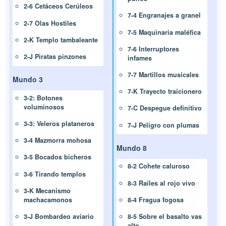
2-6 Cetáceos Cerúleos
7-4 Engranajes a granel
2-7 Olas Hostiles
7-5 Maquinaria maléfica
2-K Templo tambaleante
7-6 Interruptores
2-J Piratas pinzones
infames
7-7 Martillos musicales
Mundo 3
7-K Trayecto traicionero
3-2: Botones
voluminosos
7-C Despegue definitivo
3-3: Veleros plataneros
7-J Peligro con plumas
3-4 Mazmorra mohosa
Mundo 8
3-5 Bocados bicheros
8-2 Cohete caluroso
3-6 Tirando templos
8-3 Raíles al rojo vivo
3-K Mecanismo
machacamonos
8-4 Fragua fogosa
3-J Bombardeo aviario
8-5 Sobre el basalto vas
alto