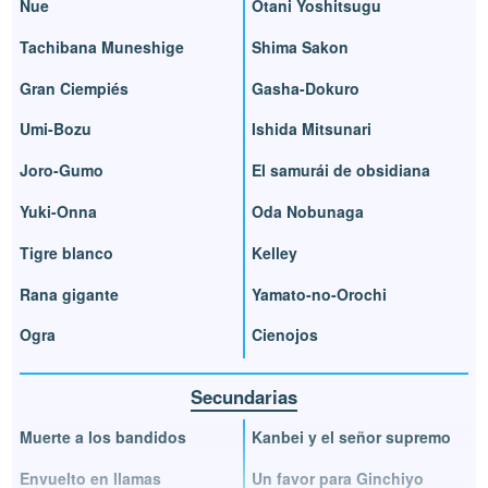
Nue
Otani Yoshitsugu
Tachibana Muneshige
Shima Sakon
Gran Ciempiés
Gasha-Dokuro
Umi-Bozu
Ishida Mitsunari
Joro-Gumo
El samurái de obsidiana
Yuki-Onna
Oda Nobunaga
Tigre blanco
Kelley
Rana gigante
Yamato-no-Orochi
Ogra
Cienojos
Secundarias
Muerte a los bandidos
Kanbei y el señor supremo
Envuelto en llamas
Un favor para Ginchiyo