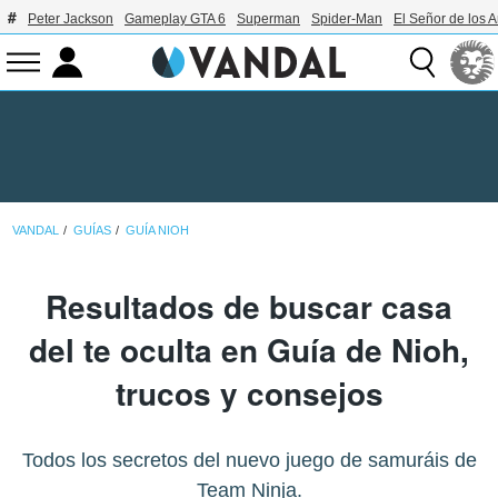
Peter Jackson
Gameplay GTA 6
Superman
Spider-Man
El Señor de los A
VANDAL
GUÍAS
GUÍA NIOH
Resultados de buscar casa
del te oculta en Guía de Nioh,
trucos y consejos
Todos los secretos del nuevo juego de samuráis de
Team Ninja.