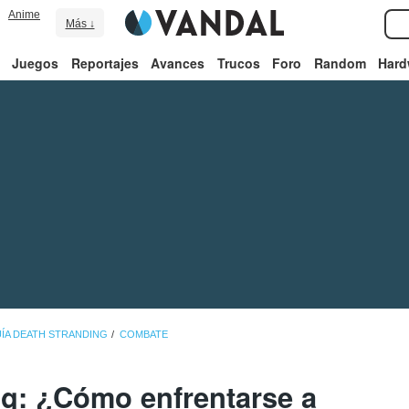
Anime
Más ↓
Juegos
Reportajes
Avances
Trucos
Foro
Random
Hard
ÍA DEATH STRANDING
COMBATE
ng: ¿Cómo enfrentarse a