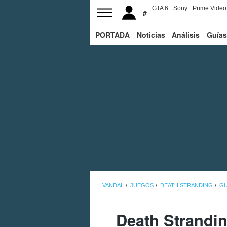
GTA 6
Sony
Prime Video
PORTADA
Noticias
Análisis
Guías
VANDAL
JUEGOS
DEATH STRANDING
GU
Death Strandi