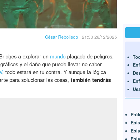
César Rebolledo
·
21:30 26/12/2025
ridges a explorar un
mundo
plagado de peligros.
Tod
gráficos y el daño que puede llevar no saber
Enf
V
, todo estará en tu contra. Y aunque la lógica
Des
arte para solucionar las cosas,
también tendrás
Enf
Usa
Pról
Epis
Epis
Epis