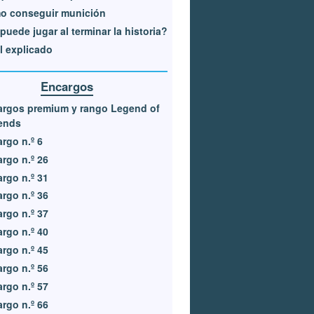
o conseguir munición
puede jugar al terminar la historia?
l explicado
Encargos
argos premium y rango Legend of
ends
rgo n.º 6
rgo n.º 26
rgo n.º 31
rgo n.º 36
rgo n.º 37
rgo n.º 40
rgo n.º 45
rgo n.º 56
rgo n.º 57
rgo n.º 66