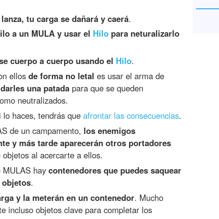
 lanza, tu carga se dañará y caerá
.
gilo a un MULA y usar el
Hilo
para neturalizarlo
se cuerpo a cuerpo usando el
Hilo
.
on ellos
de forma no letal
es usar el arma de
 darles una patada
para que se queden
como neutralizados.
i lo haces, tendrás que
afrontar las consecuencias
.
LAS de un campamento,
los enemigos
te y más tarde aparecerán otros portadores
objetos al acercarte a ellos.
de MULAS hay
contenedores que puedes saquear
 objetos
.
arga y la meterán en un contenedor
. Mucho
e incluso objetos clave para completar los