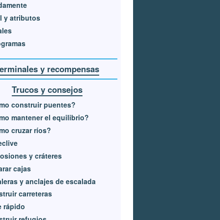
idamente
l y atributos
ales
ogramas
erminales y recompensas
Trucos y consejos
mo construir puentes?
o mantener el equilibrio?
o cruzar ríos?
eclive
osiones y cráteres
rar cajas
leras y anclajes de escalada
truir carreteras
e rápido
truir refugios