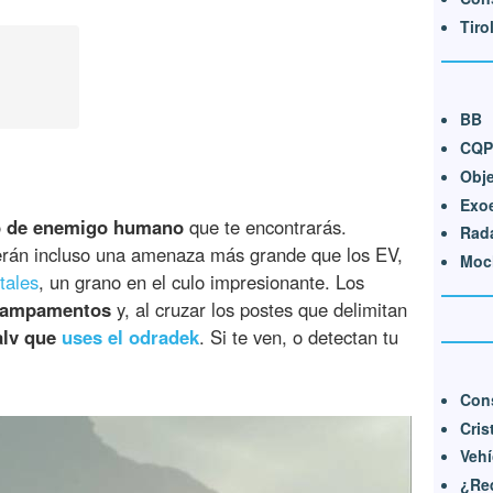
Tiro
BB
CQP
Obj
Exo
po de enemigo humano
que te encontrarás.
Rad
serán incluso una amenaza más grande que los EV,
Moch
tales
, un grano en el culo impresionante. Los
campamentos
y, al cruzar los postes que delimitan
alv que
uses el odradek
. Si te ven, o detectan tu
Cons
Cris
Vehí
¿Req