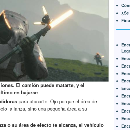
Cóm
¿Se 
Fina
Enc
Leg
Enca
Enca
Enca
Enca
iones. El camión puede matarte, y el
Enca
ltimo en bajarse
.
Enca
rdidoras
para atacarte. Ojo porque el área de
Enca
sólo la lanza, sino una pequeña área a su
Enca
Enca
nza o su área de efecto te alcanza, el vehículo
Enca