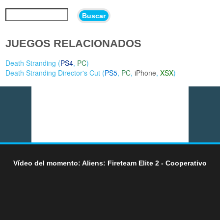
Buscar
JUEGOS RELACIONADOS
Death Stranding (
PS4
,
PC
)
Death Stranding Director's Cut (
PS5
,
PC
,
iPhone
,
XSX
)
Vídeo del momento: Aliens: Fireteam Elite 2 - Cooperativo