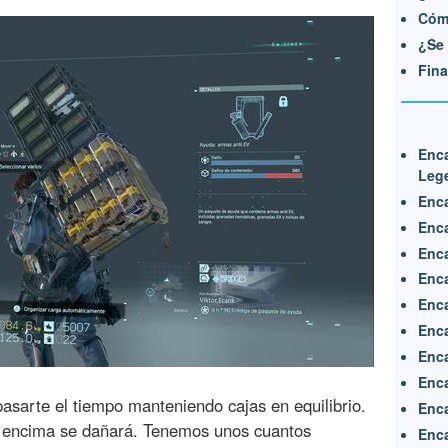
Cóm
¿Se 
Fina
Enc
Leg
Enca
Enca
Enca
Enca
Enca
Enca
Enca
Enca
pasarte el tiempo manteniendo cajas en equilibrio.
Enca
as encima se dañará. Tenemos unos cuantos
Enca