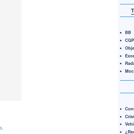
T
BB
CQP
Obj
Exo
Rad
Moch
Cons
Cris
Vehí
o
.
¿Req