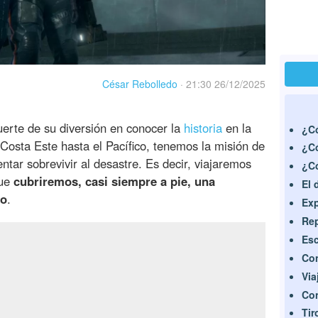
César Rebolledo
·
21:30 26/12/2025
uerte de su diversión en conocer la
historia
en la
¿Có
Costa Este hasta el Pacífico, tenemos la misión de
¿Có
ntar sobrevivir al desastre. Es decir, viajaremos
¿Có
que
cubriremos, casi siempre a pie, una
El 
no
.
Exp
Rep
Esc
Con
Via
Con
Tir