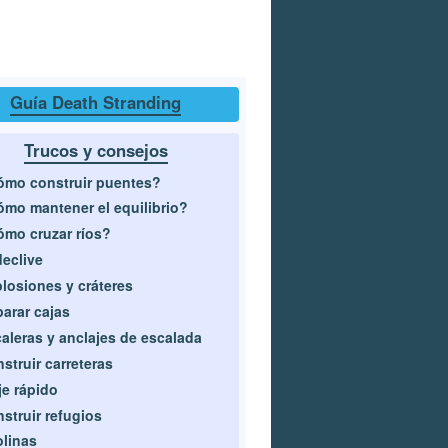
Guía Death Stranding
Trucos y consejos
mo construir puentes?
mo mantener el equilibrio?
mo cruzar ríos?
declive
losiones y cráteres
arar cajas
aleras y anclajes de escalada
struir carreteras
je rápido
struir refugios
olinas