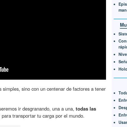
Epis
man
Mu
Sist
Con
ráp
Nive
Señ
Hol
 simples, sino con un centenar de factores a tener
Toda
Enfr
Desp
, queremos ir desgranando, una a una,
todas las
Enfr
r
para transportar tu carga por el mundo.
Usar