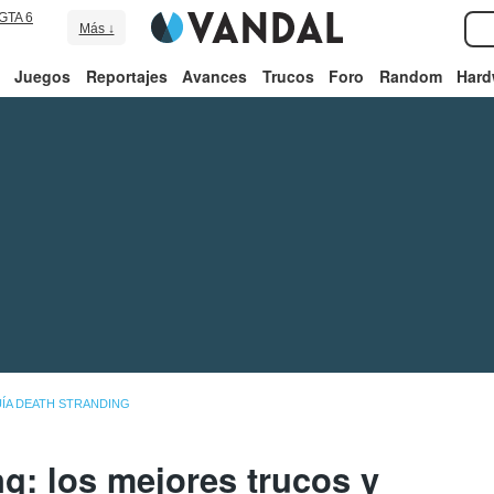
GTA 6
Más ↓
Juegos
Reportajes
Avances
Trucos
Foro
Random
Hard
ÍA DEATH STRANDING
g: los mejores trucos y