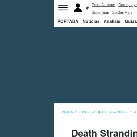
Peter Jackson
Gameplay 
Superman
Spider-Man
PORTADA
Noticias
Análisis
Guías
VANDAL
JUEGOS
DEATH STRANDING
GU
Death Strandin