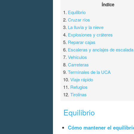
Índice
1.
Equilibrio
2.
Cruzar ríos
3.
La lluvia y la nieve
4.
Explosiones y cráteres
5.
Reparar cajas
6.
Escaleras y anclajes de escalada
7.
Vehículos
8.
Carreteras
9.
Terminales de la UCA
10.
Viaje rápido
11.
Refugios
12.
Tirolinas
Equilibrio
Cómo mantener el equilibri