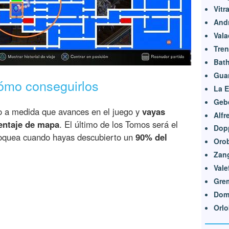
Vitr
And
Vala
Tren
Bath
Guar
ómo conseguirlos
La 
Geb
o a medida que avances en el juego y
vayas
Alfr
entaje de mapa
. El último de los Tomos será el
Dop
loquea cuando hayas descubierto un
90% del
Oro
Zan
Vale
Gre
Dom
Orlo