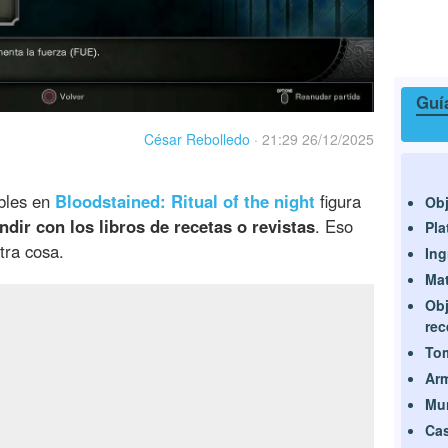
Guía
César Rebolledo
·
21:29 26/12/2025
bles en
Bloodstained: Ritual of the night
figura
Obj
ir con los libros de recetas o revistas
. Eso
Pla
tra cosa.
Ing
Mat
Obj
rec
Tom
Ar
Mu
Ca