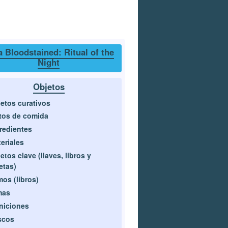
 Bloodstained: Ritual of the
Night
Objetos
etos curativos
tos de comida
redientes
eriales
etos clave (llaves, libros y
etas)
os (libros)
mas
niciones
scos