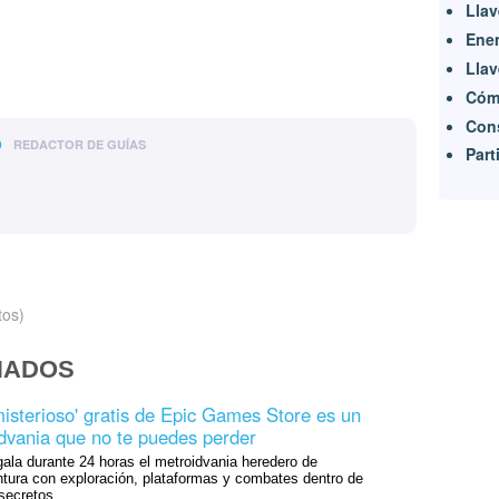
Llav
Enem
Llav
Cómo
Cons
o
REDACTOR DE GUÍAS
Part
tos)
NADOS
misterioso' gratis de Epic Games Store es un
dvania que no te puedes perder
ala durante 24 horas el metroidvania heredero de
ntura con exploración, plataformas y combates dentro de
 secretos.