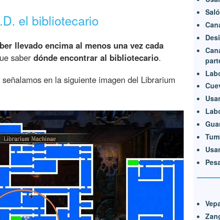
Saló
. el bibliotecario
Cana
Desi
aber llevado encima al menos una vez cada
Cana
 que saber
dónde encontrar al bibliotecario
.
part
Labo
e señalamos en la siguiente imagen del Librarium
Cuev
Usan
Labo
Guar
Tumb
Usa
Pesa
Vep
Zan