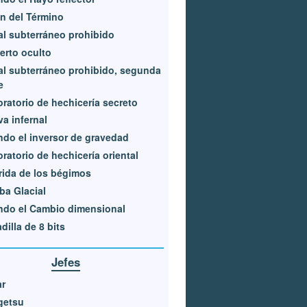
n del Término
l subterráneo prohibido
erto oculto
l subterráneo prohibido, segunda
e
ratorio de hechicería secreto
a infernal
do el inversor de gravedad
ratorio de hechicería oriental
ida de los bégimos
a Glacial
ndo el Cambio dimensional
dilla de 8 bits
Jefes
ar
getsu