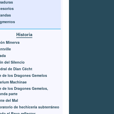
maduras
esorios
fandas
agmentos
Historia
eón Minerva
ntville
ada
ín del Silencio
dral de Dian Cécht
e de los Dragones Gemelos
arium Machinae
e de los Dragones Gemelos,
unda parte
te del Mal
ratorio de hechicería subterráneo
do el Rayo reflector