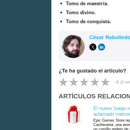
Tomo de maestría.
Tomo divino.
Tomo de conquista.
César Rebolled
¿Te ha gustado el artículo?
-
/5 (
0
vo
ARTÍCULOS RELACIO
El nuevo 'juego 
aclamado metroi
Epic Games Store reg
Castlevania, una ave
un castillo repleto de