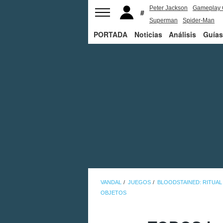
Peter Jackson
Gameplay 
Superman
Spider-Man
PORTADA
Noticias
Análisis
Guías
VANDAL
JUEGOS
BLOODSTAINED: RITUAL
OBJETOS