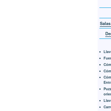
Salas
De
Llav
Fuen
Cóm
Cómo
Cómo
Entr
Puzz
orie
Llav
Carr