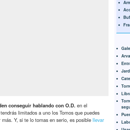
Ar
Acc
Bu
Fr
Gal
Arva
Entr
Jard
Cate
Torr
Libr
Torr
den conseguir hablando con O.D.
en el
seg
 tendrás limitados a uno los Tomos que puedes
Puen
r más. Y, si te lo tomas en serio, es posible
llevar
Labo
Usan