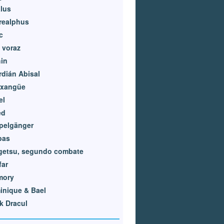
alus
realphus
c
 voraz
in
dián Abisal
Exangüe
el
ed
pelgänger
bas
getsu, segundo combate
far
mory
inique & Bael
k Dracul