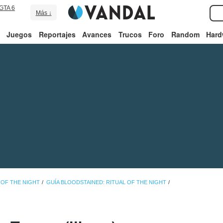
GTA 6
Más ↓
Juegos
Reportajes
Avances
Trucos
Foro
Random
Hard
 OF THE NIGHT
GUÍA BLOODSTAINED: RITUAL OF THE NIGHT