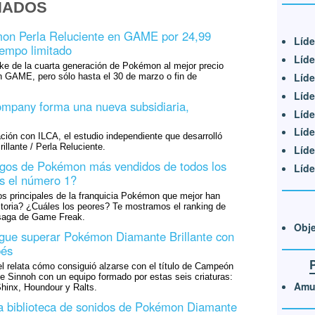
NADOS
on Perla Reluciente en GAME por 24,99
Líde
iempo limitado
Líde
ke de la cuarta generación de Pokémon al mejor precio
Líde
n GAME, pero sólo hasta el 30 de marzo o fin de
Líde
pany forma una nueva subsidiaria,
Líde
Líde
ación con ILCA, el estudio independiente que desarrolló
lante / Perla Reluciente.
Líde
egos de Pokémon más vendidos de todos los
Líde
s el número 1?
os principales de la franquicia Pokémon que mejor han
storia? ¿Cuáles los peores? Te mostramos el ranking de
 saga de Game Freak.
Obje
igue superar Pokémon Diamante Brillante con
bés
l relata cómo consiguió alzarse con el título de Campeón
e Sinnoh con un equipo formado por estas seis criaturas:
Amul
 Shinx, Houndour y Ralts.
la biblioteca de sonidos de Pokémon Diamante