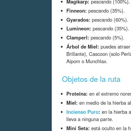
Magikarp:
pescando (100%).
Finneon:
pescando (35%).
Gyarados:
pescando (60%).
Lumineon:
pescando (35%).
Clamperl:
pescando (5%).
Árbol de Miel:
puedes atraer
Brillante), Cascoon (solo Per
Aipom o Munchlax.
Objetos de la ruta
Proteína:
en el extremo nores
Miel:
en medio de la hierba al
Incienso Puro
:
en la hierba 
lleva a ninguna parte.
Mini Seta:
está oculto en la h