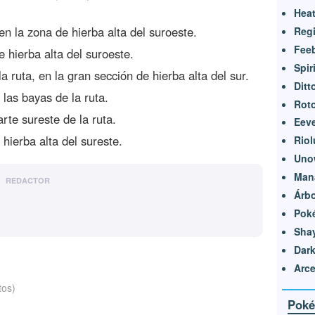
Heat
en la zona de hierba alta del suroeste.
Reg
Feeb
e hierba alta del suroeste.
Spir
a ruta, en la gran sección de hierba alta del sur.
Ditt
 las bayas de la ruta.
Rot
rte sureste de la ruta.
Eeve
 hierba alta del sureste.
Riol
Uno
Man
REDACTOR
Árbo
Pok
Sha
Dark
Arc
tos)
Poké