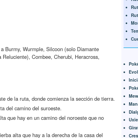
Rut
Rut
Mo
Te
Cu
 a Burmy, Wurmple, Silcoon (solo Diamante
la Reluciente), Combee, Cherubi, Heracross,
Pok
Evol
Inic
Pok
Mew 
te de la ruta, donde comienza la sección de tierra.
Man
ta del camino del suroeste.
Dial
alta que hay en un camino del noroeste que no
Uxie
Gira
ierba alta que hay a la derecha de la casa del
Cres