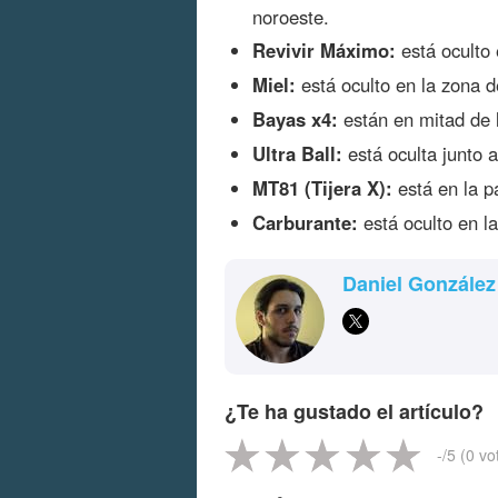
noroeste.
Revivir Máximo:
está oculto 
Miel:
está oculto en la zona d
Bayas x4:
están en mitad de l
Ultra Ball:
está oculta junto a
MT81 (Tijera X):
está en la pa
Carburante:
está oculto en la
Daniel González
¿Te ha gustado el artículo?
-
/5 (
0
vo