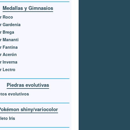
Medallas y Gimnasios
r Roco
r Gardenia
r Brega
r Mananti
r Fantina
r Acerón
r Inverna
r Lectro
Piedras evolutivas
tos evolutivos
Pokémon shiny/variocolor
eto Iris