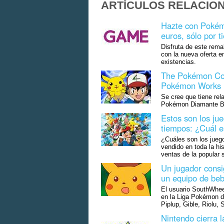
ARTÍCULOS RELACIO
Hazte con Pokém
euros, sólo por t
Disfruta de este rema
con la nueva oferta e
existencias.
The Pokémon Com
Pokémon Works
Se cree que tiene rel
Pokémon Diamante Bril
Estos son los ju
tiempos: ¿Cuál e
¿Cuáles son los jueg
vendido en toda la hi
ventas de la popular
Un jugador cons
un equipo de be
El usuario SouthWhee
en la Liga Pokémon d
Piplup, Gible, Riolu,
Nintendo cierra 