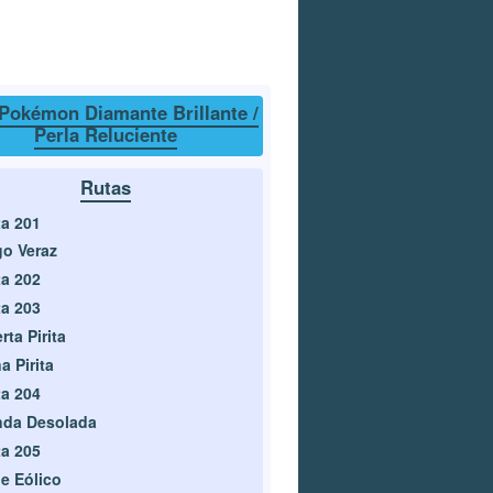
Pokémon Diamante Brillante /
Perla Reluciente
Rutas
a 201
o Veraz
a 202
a 203
rta Pirita
a Pirita
a 204
nda Desolada
a 205
le Eólico