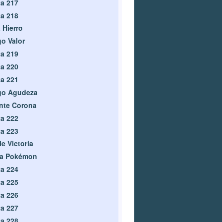
a 217
a 218
a Hierro
o Valor
a 219
a 220
a 221
go Agudeza
nte Corona
a 222
a 223
le Victoria
ga Pokémon
a 224
a 225
a 226
a 227
a 228