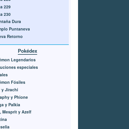
a 229
a 230
ntaña Dura
mplo Puntaneva
eva Retorno
Pokédex
émon Legendarios
uciones especiales
iales
émon Fósiles
y Jirachi
aphy y Phione
ga y Palkia
, Mesprit y Azelf
tina
selia