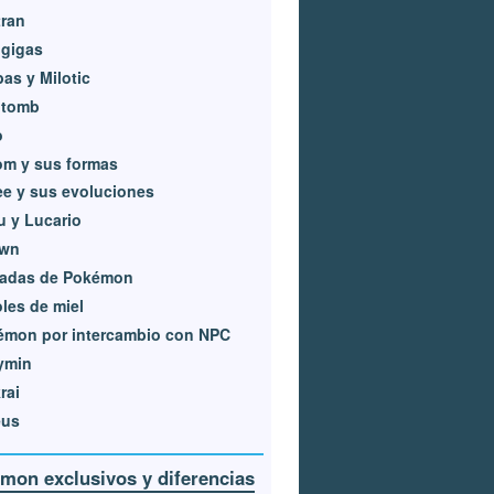
ran
igigas
as y Milotic
itomb
o
om y sus formas
e y sus evoluciones
u y Lucario
wn
adas de Pokémon
les de miel
émon por intercambio con NPC
ymin
rai
eus
mon exclusivos y diferencias