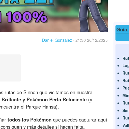
Guía 
Daniel González
·
21:30 26/12/2025
Rut
Lag
Rut
Rut
Pue
s rutas de Sinnoh que visitamos en nuestra
Min
Brillante y Pokémon Perla Reluciente
(y
Rut
encuentra el Parque Hansa).
Se
Rut
eñar
todos los Pokémon
que puedes capturar aquí
Val
consiguen y más detalles si hacen falta.