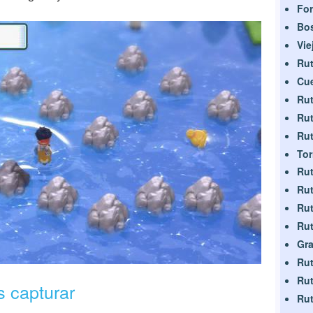
For
Bo
Vie
Rut
Cue
Rut
Rut
Rut
Tor
Rut
Rut
Rut
Rut
Gra
Rut
Rut
 capturar
Rut