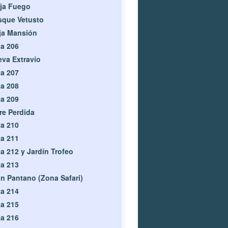
ja Fuego
sque Vetusto
ja Mansión
a 206
va Extravío
a 207
a 208
a 209
re Perdida
a 210
a 211
a 212 y Jardín Trofeo
a 213
n Pantano (Zona Safari)
a 214
a 215
a 216