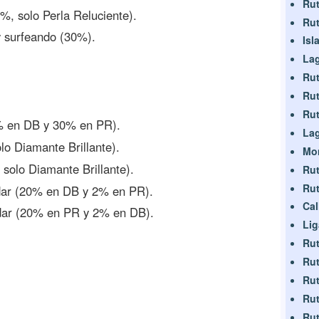
Rut
%, solo Perla Reluciente).
Rut
y surfeando (30%).
Isl
Lag
Rut
Rut
Rut
% en DB y 30% en PR).
La
lo Diamante Brillante).
Mo
 solo Diamante Brillante).
Rut
Rut
ar (20% en DB y 2% en PR).
Cal
ar (20% en PR y 2% en DB).
Li
Rut
Rut
Rut
Rut
Rut