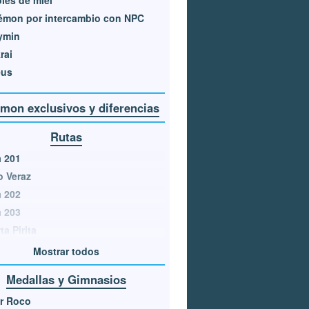
les de miel
émon por intercambio con NPC
ymin
rai
eus
mon exclusivos y diferencias
Rutas
 201
 Veraz
 202
 203
ta Pirita
Mostrar todos
Medallas y Gimnasios
r Roco