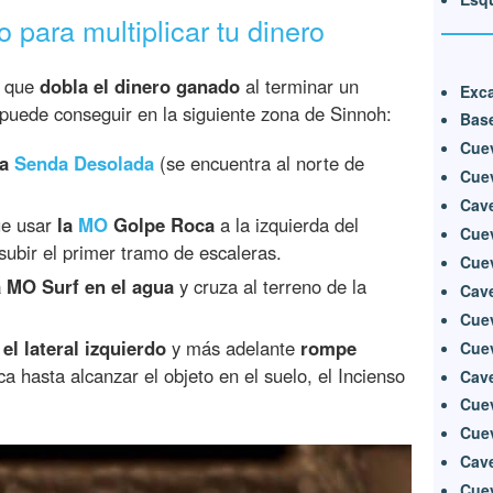
 para multiplicar tu dinero
o que
dobla el dinero ganado
al terminar un
Exca
uede conseguir en la siguiente zona de Sinnoh:
Base
Cue
la
Senda Desolada
(se encuentra al norte de
Cue
Cave
ue usar
la
MO
Golpe Roca
a la izquierda del
Cuev
subir el primer tramo de escaleras.
Cuev
a MO Surf en el agua
y cruza al terreno de la
Cave
Cue
r
el lateral izquierdo
y más adelante
rompe
Cue
 hasta alcanzar el objeto en el suelo, el Incienso
Cav
Cuev
Cue
Cave
Cue