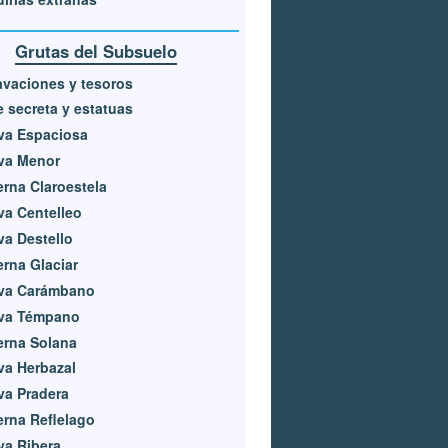
Grutas del Subsuelo
vaciones y tesoros
 secreta y estatuas
va Espaciosa
va Menor
rna Claroestela
a Centelleo
a Destello
rna Glaciar
va Carámbano
va Témpano
erna Solana
a Herbazal
va Pradera
rna Reflelago
va Ribera