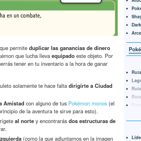
Árbo
Pok
Sha
Dark
Arc
 que permite
duplicar las ganancias de dinero
Poké
okémon que lucha lleva
equipado
este objeto. Por
uerrás tener en tu inventario a la hora de ganar
Ruta
Lago
leto solamente te hace falta
dirigirte a Ciudad
Ruta
Ruta
za Amistad
con alguno de tus
Pokémon monos
(el
Puer
rincipio de la aventura te sirve para esto).
irígete
al norte
y encontrarás
dos estructuras de
ar.
Líde
izquierda
(como la que adjuntamos en la imagen