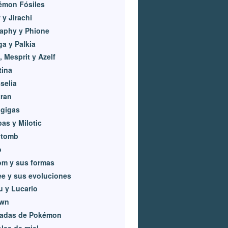
émon Fósiles
y Jirachi
aphy y Phione
ga y Palkia
, Mesprit y Azelf
tina
selia
ran
igigas
as y Milotic
itomb
o
om y sus formas
e y sus evoluciones
u y Lucario
wn
adas de Pokémon