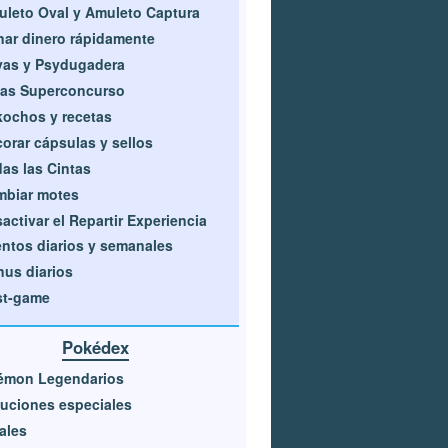
leto Oval y Amuleto Captura
ar dinero rápidamente
yas y Psydugadera
las Superconcurso
ochos y recetas
orar cápsulas y sellos
as las Cintas
mbiar motes
activar el Repartir Experiencia
ntos diarios y semanales
us diarios
st-game
Pokédex
émon Legendarios
uciones especiales
iales