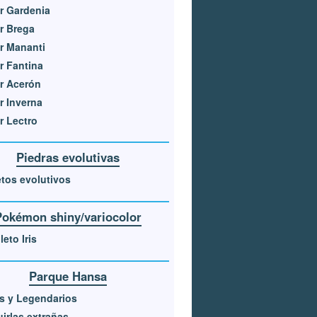
r Gardenia
r Brega
r Mananti
r Fantina
r Acerón
r Inverna
r Lectro
Piedras evolutivas
tos evolutivos
Pokémon shiny/variocolor
eto Iris
Parque Hansa
s y Legendarios
irlas extrañas