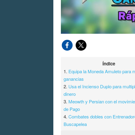
Índice
1.
Equipa la Moneda Amuleto para 
ganancias
2.
Usa el Incienso Duplo para multipl
dinero
3.
Meowth y Persian con el movimie
de Pago
4.
Combates dobles con Entrenador
Buscapelea