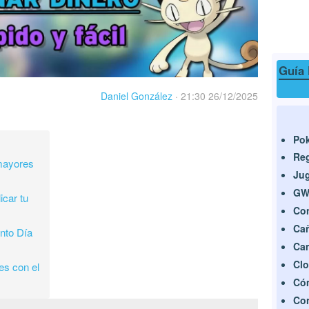
Guía 
Daniel González
·
21:30 26/12/2025
Pok
Reg
mayores
Jug
GWS
icar tu
Con
Cañ
nto Día
Cam
Clo
es con el
Có
Con