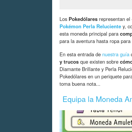
Los
Pokedólares
representan el
Pokémon Perla Reluciente
y, c
esta moneda principal para
comp
para la aventura hasta ropa para
En esta entrada de
nuestra guía
q
y trucos
que existen sobre
cómo
Diamante Brillante y Perla Reluc
Pokedólares en un periquete para 
toma buena nota...
Equipa la Moneda A