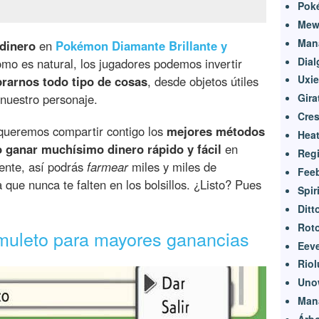
Pok
Mew 
Man
dinero
en
Pokémon Diamante Brillante y
Dial
omo es natural, los jugadores podemos invertir
Uxie
rarnos todo tipo de cosas
, desde objetos útiles
 nuestro personaje.
Gira
Cres
ueremos compartir contigo los
mejores métodos
Heat
 ganar muchísimo dinero rápido y fácil
en
Reg
iente, así podrás
farmear
miles y miles de
Feeb
que nunca te falten en los bolsillos. ¿Listo? Pues
Spir
Ditt
Rot
muleto para mayores ganancias
Eeve
Riol
Uno
Man