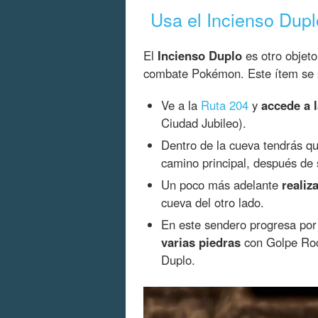
Usa el Incienso Duplo
El
Incienso Duplo
es otro objet
combate Pokémon. Este ítem se p
Ve a la
Ruta 204
y
accede a 
Ciudad Jubileo).
Dentro de la cueva tendrás q
camino principal, después de 
Un poco más adelante
realiz
cueva del otro lado.
En este sendero progresa po
varias piedras
con Golpe Roca
Duplo.