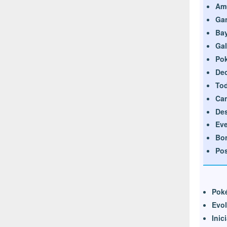
Amu
Gan
Ba
Ga
Pok
Dec
Tod
Ca
Des
Eve
Bon
Po
Pok
Evol
Inic