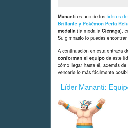
Mananti
es uno de los
líderes d
Brillante y Pokémon Perla Rel
medalla
(la medalla
Ciénaga
), 
Su gimnasio lo puedes encontra
A continuación en esta entrada 
conforman el equipo
de este lí
cómo llegar hasta él, además de 
vencerle lo más fácilmente posibl
Líder Mananti: Equi