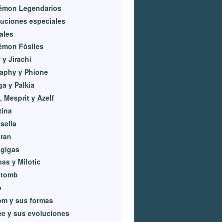
émon Legendarios
uciones especiales
iales
émon Fósiles
y Jirachi
aphy y Phione
ga y Palkia
, Mesprit y Azelf
tina
selia
ran
igigas
as y Milotic
itomb
o
om y sus formas
e y sus evoluciones