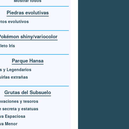
Mostrar todos
Piedras evolutivas
tos evolutivos
Pokémon shiny/variocolor
eto Iris
Parque Hansa
s y Legendarios
irlas extrañas
Grutas del Subsuelo
vaciones y tesoros
 secreta y estatuas
va Espaciosa
va Menor