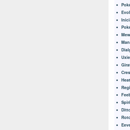
Pok
Evol
Inic
Pok
Mew 
Man
Dial
Uxie
Gira
Cres
Heat
Reg
Feeb
Spir
Ditt
Rot
Eeve