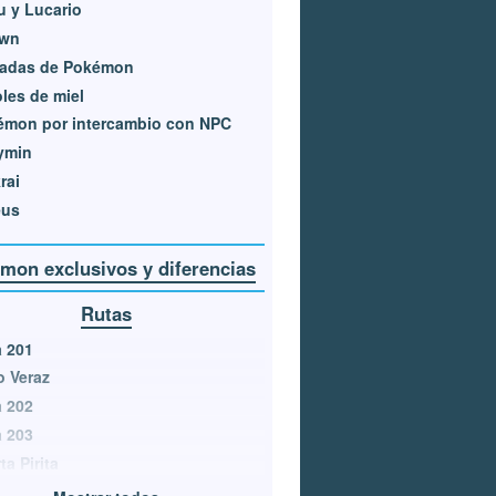
u y Lucario
wn
adas de Pokémon
les de miel
émon por intercambio con NPC
ymin
rai
eus
mon exclusivos y diferencias
Rutas
 201
 Veraz
 202
 203
ta Pirita