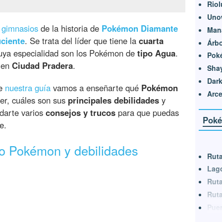
Riol
Uno
e gimnasios
de la historia de
Pokémon Diamante
Man
uciente
. Se trata del líder que tiene la
cuarta
Árbo
cuya especialidad son los Pokémon de
tipo Agua
.
Pok
r en
Ciudad Pradera
.
Sha
Dark
de
nuestra guía
vamos a enseñarte qué
Pokémon
Arc
der, cuáles son sus
principales debilidades
y
darte varios
consejos y trucos
para que puedas
Poké
e.
po Pokémon y debilidades
Ruta
Lago
Ruta
Ruta
Puer