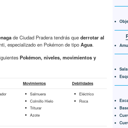
Obje
énaga
de Ciudad Pradera tendrás que
derrotar al
nti, especializado en Pokémon de tipo
Agua
.
Amul
iguientes
Pokémon, niveles, movimientos y
Sala
Esqu
Movimientos
Debilidades
ador
Salmuera
Eléctrico
Exca
Colmillo Hielo
Roca
Base
Triturar
Cue
Azote
Cue