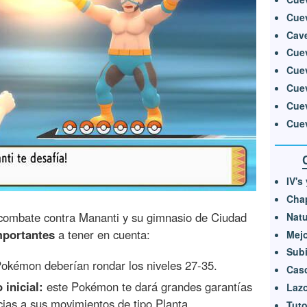
Cuev
Cav
Cue
Cue
Cue
Cuev
Cue
IV's
Cha
combate contra Mananti y su gimnasio de Ciudad
Natu
mportantes
a tener en cuenta:
Mejo
Subi
okémon deberían rondar los niveles 27-35.
Casc
inicial:
este Pokémon te dará grandes garantías
Lazo
cias a sus movimientos de tipo Planta.
Tuto