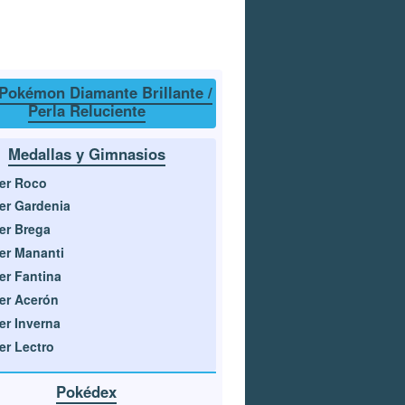
Pokémon Diamante Brillante /
Perla Reluciente
Medallas y Gimnasios
er Roco
er Gardenia
er Brega
er Mananti
er Fantina
er Acerón
er Inverna
er Lectro
Pokédex