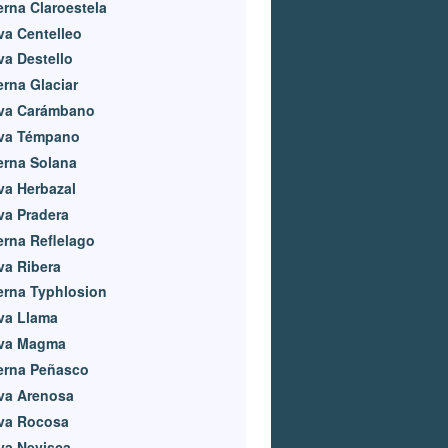
rna Claroestela
a Centelleo
a Destello
rna Glaciar
va Carámbano
va Témpano
erna Solana
a Herbazal
va Pradera
rna Reflelago
va Ribera
erna Typhlosion
va Llama
va Magma
erna Peñasco
va Arenosa
va Rocosa
va Nevisca