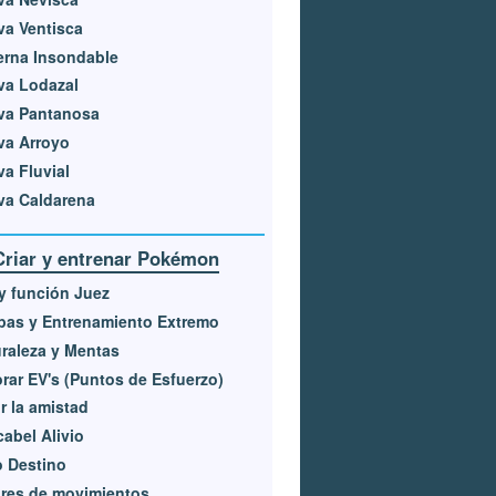
a Ventisca
erna Insondable
va Lodazal
va Pantanosa
va Arroyo
a Fluvial
va Caldarena
Criar y entrenar Pokémon
 y función Juez
pas y Entrenamiento Extremo
raleza y Mentas
rar EV's (Puntos de Esfuerzo)
r la amistad
abel Alivio
 Destino
res de movimientos