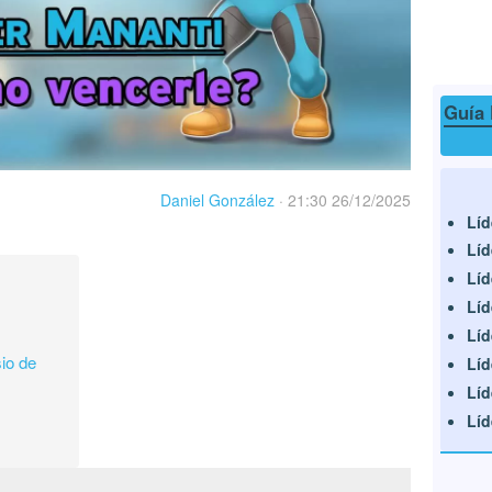
Guía 
Daniel González
·
21:30 26/12/2025
Líd
Líd
Líd
y
Líd
Líd
io de
Líd
Líd
Líd