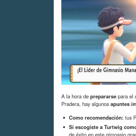
A la hora de
prepararse
para el 
Pradera, hay algunos
apuntes i
Como recomendación:
tus P
Si escogiste a Turtwig como 
de éxito en este gimnasio gra