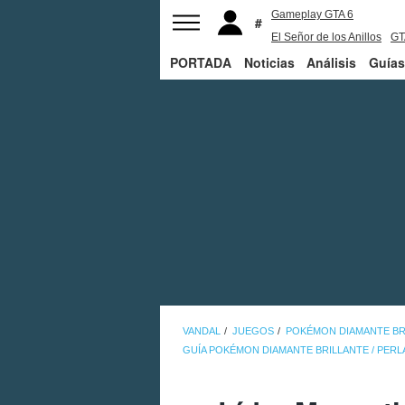
Gameplay GTA 6
El Señor de los Anillos
GT
PORTADA
Noticias
PS5
Análisis
Guías
VANDAL
JUEGOS
POKÉMON DIAMANTE BRI
GUÍA POKÉMON DIAMANTE BRILLANTE / PERL