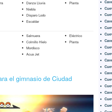
Cave
ra
Danza Lluvia
Planta
Cuev
Niebla
Cuev
Disparo Lodo
Cave
Escaldar
Cue
Cue
Salmuera
Eléctrico
Cav
Colmillo Hielo
Planta
Cuev
Mordisco
Cue
Acua Jet
Cave
Cue
Cav
ra el gimnasio de Ciudad
Cue
Cue
Cav
Cue
Cue
Cue