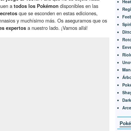
Heat
guen a
todos los Pokémon
disponibles en las
Reg
secretos
que se esconden en estas ediciones,
Feeb
gimnasios y muchísimo más. Os aseguramos que os
Spir
es expertos
a nuestro lado. ¡Vamos allá!
Ditt
Rot
Eeve
Riol
Uno
Man
Árbo
Pok
Sha
Dark
Arc
Poké