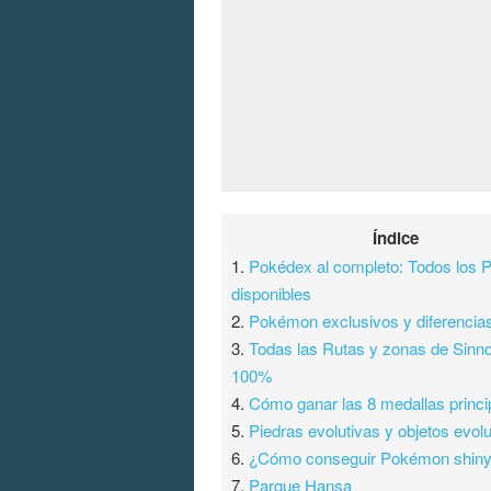
Índice
1.
Pokédex al completo: Todos los
disponibles
2.
Pokémon exclusivos y diferencia
3.
Todas las Rutas y zonas de Sinno
100%
4.
Cómo ganar las 8 medallas princi
5.
Piedras evolutivas y objetos evolu
6.
¿Cómo conseguir Pokémon shin
7.
Parque Hansa