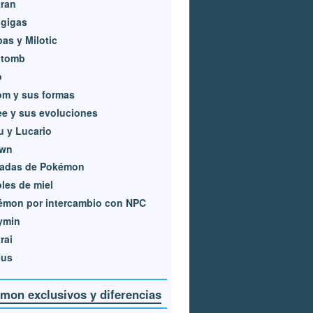
ran
igigas
as y Milotic
itomb
o
om y sus formas
e y sus evoluciones
u y Lucario
wn
adas de Pokémon
les de miel
émon por intercambio con NPC
ymin
rai
eus
mon exclusivos y diferencias