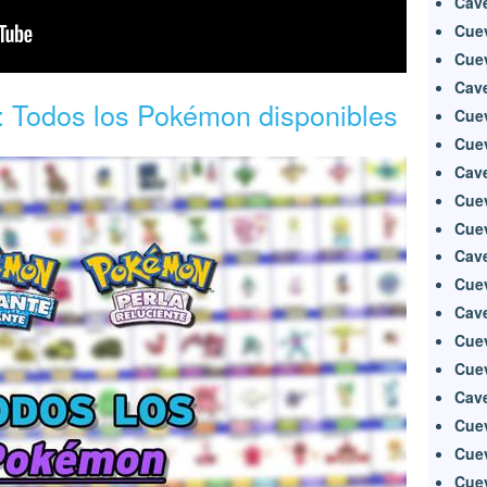
Cave
Cuev
Cuev
Cave
: Todos los Pokémon disponibles
Cue
Cue
Cav
Cuev
Cue
Cave
Cue
Cav
Cue
Cue
Cav
Cue
Cue
Cue