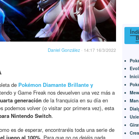
Índ
B
Daniel González
·
14:17 16/3/2022
Pok
Evol
A
Inic
pleta de
Pokémon Diamante Brillante y
Pok
ntendo y Game Freak nos devuelven una vez más a
Mew 
uarta generación
de la franquicia en su día en
Man
s podemos volver (o visitar por primera vez), esta
Dial
para Nintendo Switch
.
Uxie
Gira
como es de esperar, encontraréis toda una serie de
Cres
el juego al 100%
. Para que no os dejéis nada