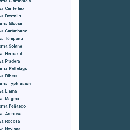
rna Claroestela
a Centelleo
a Destello
rna Glaciar
va Carámbano
va Témpano
erna Solana
a Herbazal
va Pradera
rna Reflelago
va Ribera
erna Typhlosion
va Llama
va Magma
erna Peñasco
va Arenosa
va Rocosa
va Nevisca