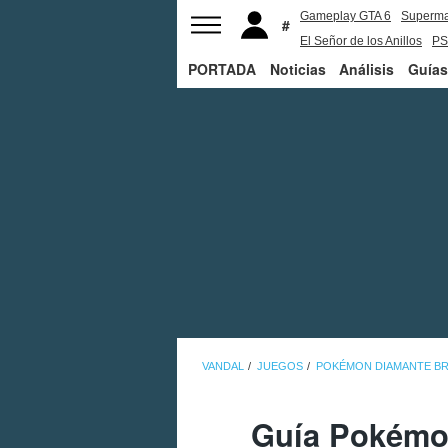
Gameplay GTA 6
Superm
El Señor de los Anillos
PS
PORTADA
Noticias
Análisis
Guías
VANDAL
JUEGOS
POKÉMON DIAMANTE BRI
Guía Pokémon