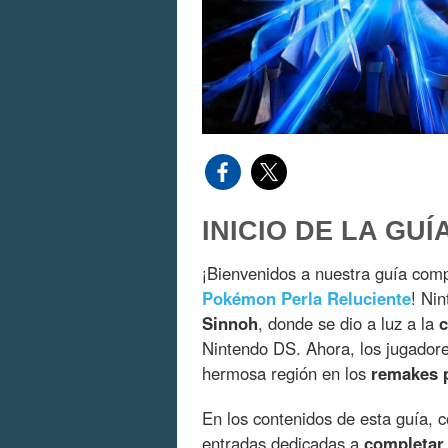
INICIO DE LA GUÍ
¡Bienvenidos a nuestra guía com
Pokémon Perla Reluciente
! Ni
Sinnoh
, donde se dio a luz a la
c
Nintendo DS. Ahora, los jugadore
hermosa región en los
remakes 
En los contenidos de esta guía, 
entradas dedicadas a
completar 