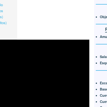
lo
os
s)
Obje
tos)
Amul
Sala
Esqu
Exca
Base
Cue
Cue