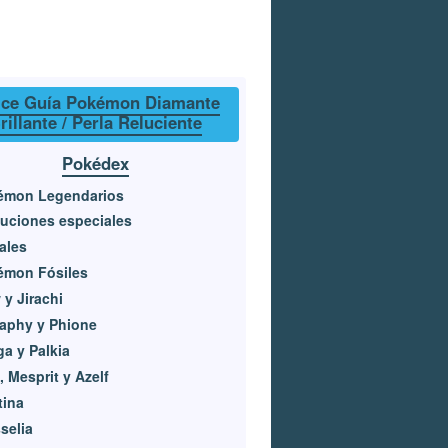
ice Guía Pokémon Diamante
rillante / Perla Reluciente
Pokédex
émon Legendarios
uciones especiales
iales
émon Fósiles
y Jirachi
aphy y Phione
ga y Palkia
, Mesprit y Azelf
tina
selia