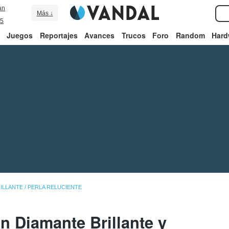
an
Más ↓
5
Juegos
Reportajes
Avances
Trucos
Foro
Random
Hard
LLANTE / PERLA RELUCIENTE
 Diamante Brillante y