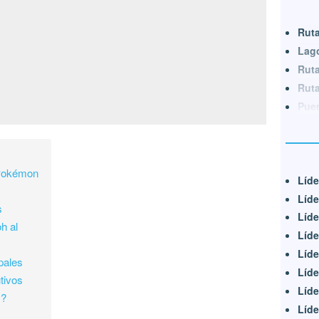
Ruta
Lago
Ruta
Ruta
Puer
 Pokémon
Líde
Líde
s
Líde
h al
Líde
Líde
pales
Líde
tivos
Líde
y?
Líde