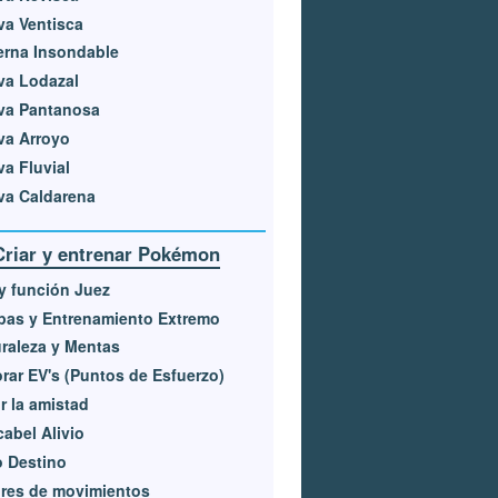
a Ventisca
erna Insondable
va Lodazal
va Pantanosa
va Arroyo
a Fluvial
va Caldarena
Criar y entrenar Pokémon
 y función Juez
pas y Entrenamiento Extremo
raleza y Mentas
rar EV's (Puntos de Esfuerzo)
r la amistad
abel Alivio
 Destino
res de movimientos