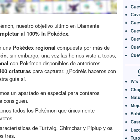
Cuev
Cav
Cue
émon, nuestro objetivo último en Diamante
Cue
mpletar al 100% la Pokédex
.
Cue
Cuev
n una
Pokédex regional
compuesta por más de
ión
, sin embargo, una vez las hemos visto a todas,
Cue
onal
con Pokémon disponibles de anteriores
00 criaturas
para capturar. ¿Podréis haceros con
tra guía sí.
IV's
Cha
mos un apartado en especial para contaros
Natu
e consiguen.
Mejo
tamos todos los Pokémon que únicamente
Subi
retos.
Casc
racterísticas de Turtwig, Chimchar y Piplup y os
Lazo
s tres.
Tuto