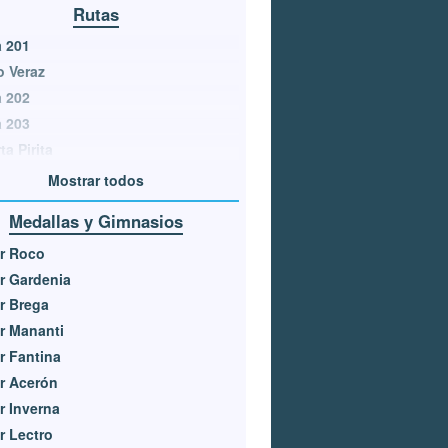
Rutas
 201
 Veraz
 202
 203
ta Pirita
Mostrar todos
Medallas y Gimnasios
r Roco
r Gardenia
r Brega
r Mananti
r Fantina
r Acerón
r Inverna
r Lectro