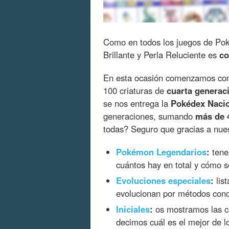
Como en todos los juegos de Pok
Brillante y Perla Reluciente es
co
En esta ocasión comenzamos co
100 criaturas de
cuarta generac
se nos entrega la
Pokédex Naci
generaciones, sumando
más de 4
todas? Seguro que gracias a nues
Pokémon Legendarios
:
tene
cuántos hay en total y cómo s
Evoluciones especiales
:
lis
evolucionan por métodos conc
Iniciales
:
os mostramos las ca
decimos cuál es el mejor de lo