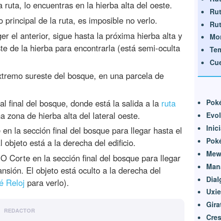
a ruta, lo encuentras en la hierba alta del oeste.
Rut
 principal de la ruta, es imposible no verlo.
Rut
r el anterior, sigue hasta la próxima hierba alta y
Mo
te de la hierba para encontrarla (está semi-oculta
Te
Cu
xtremo sureste del bosque, en una parcela de
l final del bosque, donde está la salida a la
ruta
Pok
 zona de hierba alta del lateral oeste.
Evol
Inic
n la sección final del bosque para llegar hasta el
Pok
l objeto está a la derecha del edificio.
Mew 
 Corte en la sección final del bosque para llegar
Man
ansión. El objeto está oculto a la derecha del
Dial
é Reloj
para verlo).
Uxie
Gira
REDACTOR
Cres