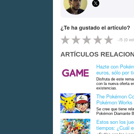
¿Te ha gustado el artículo?
-
/5 (
0
vo
ARTÍCULOS RELACIO
Hazte con Pokém
euros, sólo por t
Disfruta de este rema
con la nueva oferta e
existencias.
The Pokémon Com
Pokémon Works
Se cree que tiene rel
Pokémon Diamante Bril
Estos son los ju
tiempos: ¿Cuál e