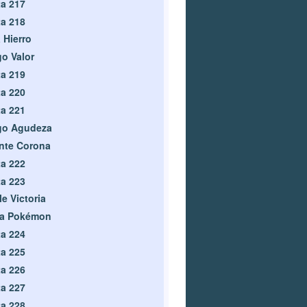
a 217
a 218
a Hierro
o Valor
a 219
a 220
a 221
go Agudeza
nte Corona
a 222
a 223
le Victoria
ga Pokémon
a 224
a 225
a 226
a 227
a 228