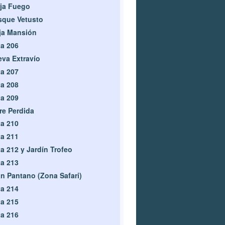
ja Fuego
sque Vetusto
ja Mansión
a 206
va Extravío
a 207
a 208
a 209
re Perdida
a 210
a 211
a 212 y Jardín Trofeo
a 213
n Pantano (Zona Safari)
a 214
a 215
a 216