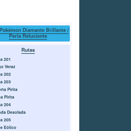
Pokémon Diamante Brillante /
Perla Reluciente
Rutas
a 201
o Veraz
a 202
a 203
rta Pirita
a Pirita
a 204
nda Desolada
a 205
le Eólico