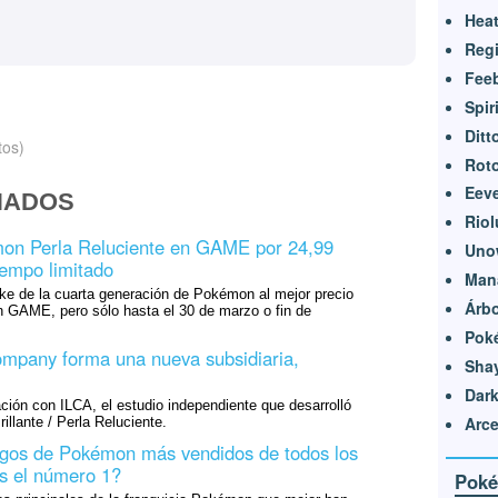
Heat
Reg
Feeb
Spir
Ditt
tos)
Rot
Eeve
NADOS
Riol
on Perla Reluciente en GAME por 24,99
Uno
iempo limitado
Man
ke de la cuarta generación de Pokémon al mejor precio
Árbo
n GAME, pero sólo hasta el 30 de marzo o fin de
Pok
pany forma una nueva subsidiaria,
Sha
Dark
ación con ILCA, el estudio independiente que desarrolló
Arc
lante / Perla Reluciente.
egos de Pokémon más vendidos de todos los
s el número 1?
Poké