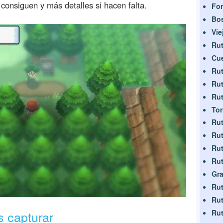
consiguen y más detalles si hacen falta.
For
Bo
Vie
Rut
Cue
Rut
Rut
Rut
Tor
Rut
Rut
Rut
Rut
Gra
Rut
Rut
Rut
 capturar