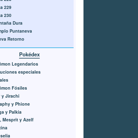
a 229
a 230
ntaña Dura
mplo Puntaneva
eva Retorno
Pokédex
émon Legendarios
uciones especiales
iales
émon Fósiles
y Jirachi
aphy y Phione
ga y Palkia
, Mesprit y Azelf
tina
selia