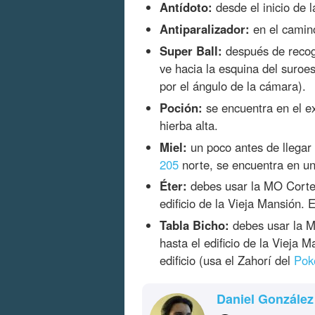
Antídoto:
desde el inicio de l
Antiparalizador:
en el camino
Super Ball:
después de recoge
ve hacia la esquina del suroes
por el ángulo de la cámara).
Poción:
se encuentra en el e
hierba alta.
Miel:
un poco antes de llegar a
205
norte, se encuentra en una
Éter:
debes usar la MO Corte e
edificio de la Vieja Mansión. E
Tabla Bicho:
debes usar la MO
hasta el edificio de la Vieja M
edificio (usa el Zahorí del
Pok
Daniel González