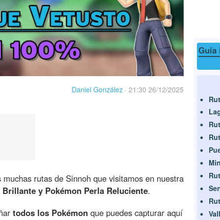
Guía 
Daniel González
·
21:30 26/12/2025
Rut
Lag
Rut
Rut
Pue
Min
Rut
s muchas rutas de Sinnoh que visitamos en nuestra
Se
Brillante y Pokémon Perla Reluciente
.
Rut
eñar
todos los Pokémon
que puedes capturar aquí
Val