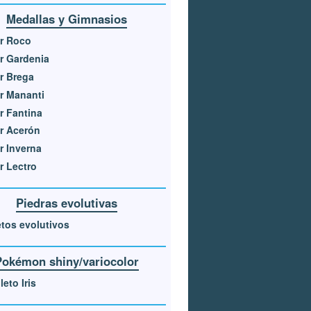
Medallas y Gimnasios
r Roco
r Gardenia
r Brega
r Mananti
r Fantina
r Acerón
r Inverna
r Lectro
Piedras evolutivas
tos evolutivos
Pokémon shiny/variocolor
eto Iris