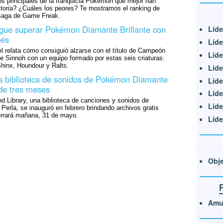
os principales de la franquicia Pokémon que mejor han
storia? ¿Cuáles los peores? Te mostramos el ranking de
 saga de Game Freak.
igue superar Pokémon Diamante Brillante con
Líde
bés
Líde
l relata cómo consiguió alzarse con el título de Campeón
Líde
e Sinnoh con un equipo formado por estas seis criaturas:
 Shinx, Houndour y Ralts.
Líde
la biblioteca de sonidos de Pokémon Diamante
Líde
de tres meses
Líde
Library, una biblioteca de canciones y sonidos de
Líde
erla, se inauguró en febrero brindando archivos gratis
errará mañana, 31 de mayo.
Líde
Obje
Amul