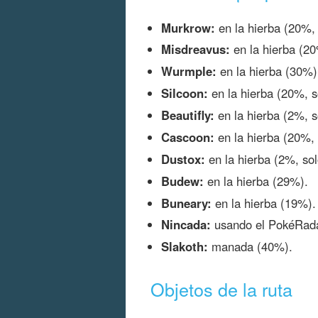
Murkrow:
en la hierba (20%, 
Misdreavus:
en la hierba (20
Wurmple:
en la hierba (30%)
Silcoon:
en la hierba (20%, s
Beautifly:
en la hierba (2%, s
Cascoon:
en la hierba (20%, 
Dustox:
en la hierba (2%, sol
Budew:
en la hierba (29%).
Buneary:
en la hierba (19%).
Nincada:
usando el PokéRada
Slakoth:
manada (40%).
Objetos de la ruta