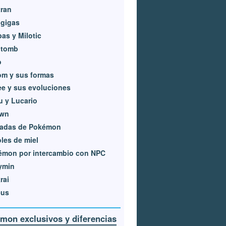
ran
igigas
as y Milotic
itomb
o
om y sus formas
e y sus evoluciones
u y Lucario
wn
adas de Pokémon
les de miel
émon por intercambio con NPC
ymin
rai
eus
mon exclusivos y diferencias