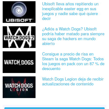
Ubisoft lleva años repitiendo un
inexplicable easter egg en sus
juegos y nadie sabe qué quiere
decir
¿Adiós a Watch Dogs? Ubisoft
podría haber matado para siempre
su saga de hackers en mundo
abierto
Consigue a precio de risa en
Steam la saga Watch Dogs: Todos
los juegos en pack con un 87 % de
descuento
Watch Dogs Legion deja de recibir
actualizaciones de contenido