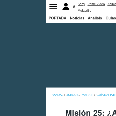
Sony
Prime Video
Anim
Metacritic
PORTADA
Noticias
Análisis
Guías
VANDAL
JUEGOS
MAFIA III
GUÍA MAFIA III
Misión 25: ¿