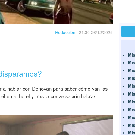
Redacción
·
21:30 26/12/2025
Mis
Mis
Mis
 disparamos?
Mis
Mis
ir a hablar con Donovan para saber cómo van las
Mis
él en el hotel y tras la conversación habrás
Mis
Mis
Mis
Mis
Mis