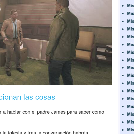
Mis
Mis
Mis
Mis
Mis
Mis
Mis
Mis
Mis
Mis
Mis
Mis
cionan las cosas
Mis
Mis
ir a hablar con el padre James para saber cómo
Mis
Mis
Mis
 la iglesia y tras la conversación habrás