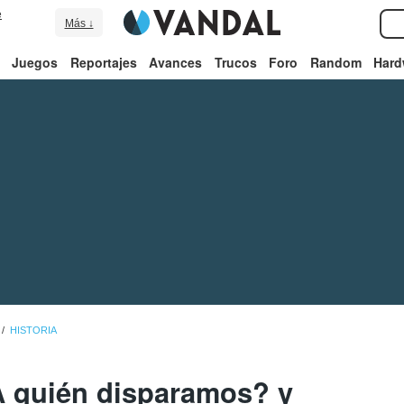
e
Más ↓
Juegos
Reportajes
Avances
Trucos
Foro
Random
Hard
HISTORIA
A quién disparamos? y