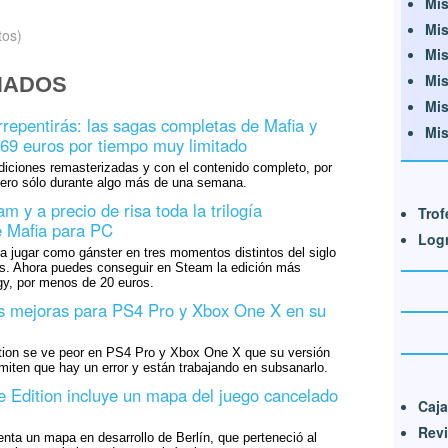
Mis
Mis
tos)
Mis
Mis
NADOS
Mis
rrepentirás: las sagas completas de Mafia y
Mis
69 euros por tiempo muy limitado
diciones remasterizadas y con el contenido completo, por
ero sólo durante algo más de una semana.
 y a precio de risa toda la trilogía
Trof
e Mafia para PC
Log
ía jugar como gánster en tres momentos distintos del siglo
. Ahora puedes conseguir en Steam la edición más
gy, por menos de 20 euros.
as mejoras para PS4 Pro y Xbox One X en su
ition se ve peor en PS4 Pro y Xbox One X que su versión
miten que hay un error y están trabajando en subsanarlo.
ve Edition incluye un mapa del juego cancelado
Caja
Revi
enta un mapa en desarrollo de Berlín, que perteneció al