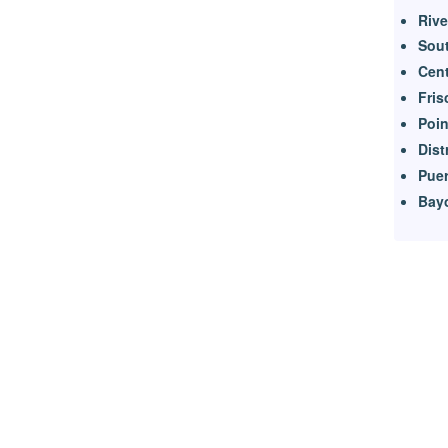
Riv
Sou
Cen
Fris
Poin
Dist
Puer
Bay