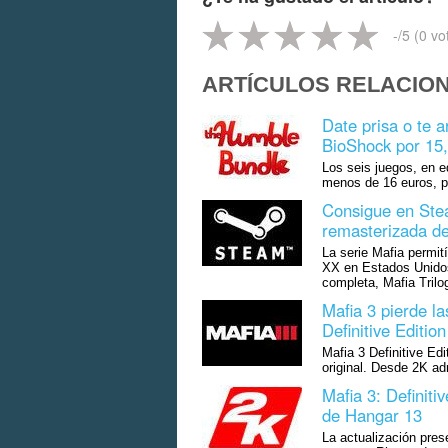
-
/5 (
0
vo
ARTÍCULOS RELACIO
Date prisa o te a
BioShock por 15,
Los seis juegos, en e
menos de 16 euros, p
Consigue en Steam
remasterizada d
La serie Mafia permit
XX en Estados Unidos
completa, Mafia Trilo
Mafia 3 pierde l
Definitive Edition
Mafia 3 Definitive Ed
original. Desde 2K ad
Mafia 3: Definiti
de Hangar 13
La actualización pres