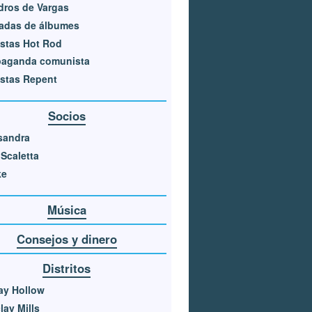
dros de Vargas
adas de álbumes
stas Hot Rod
paganda comunista
stas Repent
Socios
sandra
 Scaletta
ke
Música
Consejos y dinero
Distritos
ay Hollow
lay Mills