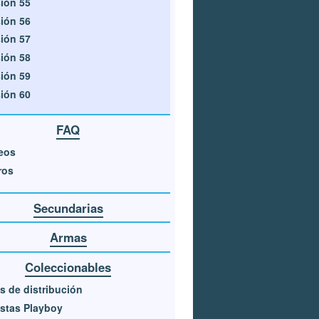
ión 55
ión 56
ión 57
ión 58
ión 59
ión 60
FAQ
eos
ros
Secundarias
Armas
Coleccionables
s de distribución
stas Playboy