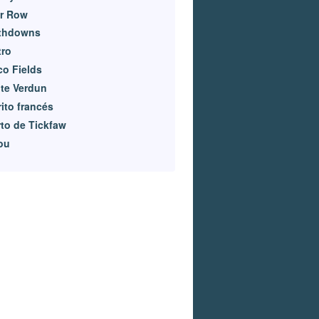
er Row
thdowns
tro
co Fields
te Verdun
rito francés
to de Tickfaw
ou