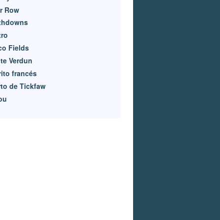
er Row
thdowns
tro
co Fields
te Verdun
rito francés
to de Tickfaw
ou