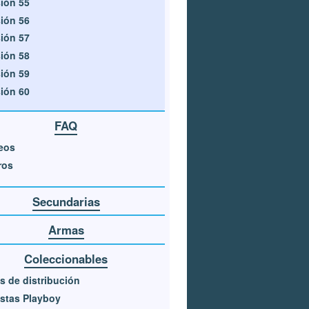
ión 55
ión 56
ión 57
ión 58
ión 59
ión 60
FAQ
eos
ros
Secundarias
Armas
Coleccionables
s de distribución
stas Playboy