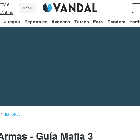
GTA 6
Más ↓
 Anillos
Juegos
Reportajes
Avances
Trucos
Foro
Random
Hard
HISTORIA
Armas - Guía Mafia 3