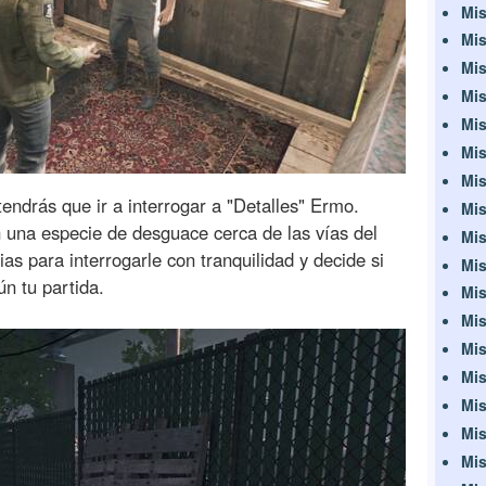
Mis
Mis
Mis
Mis
Mis
Mis
Mis
endrás que ir a interrogar a "Detalles" Ermo.
Mis
 una especie de desguace cerca de las vías del
Mis
as para interrogarle con tranquilidad y decide si
Mis
ún tu partida.
Mis
Mis
Mis
Mis
Mis
Mis
Mis