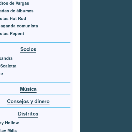
dros de Vargas
adas de álbumes
stas Hot Rod
paganda comunista
stas Repent
Socios
sandra
 Scaletta
ke
Música
Consejos y dinero
Distritos
ay Hollow
lay Mills