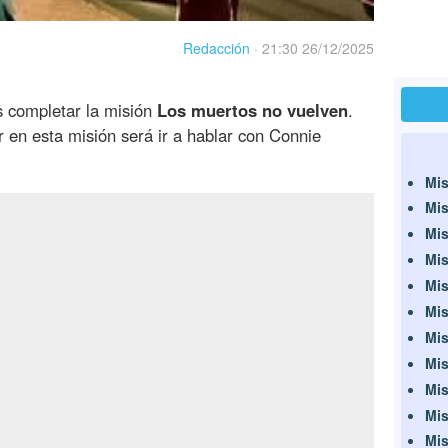
Redacción
·
21:30 26/12/2025
as completar la misión
Los muertos no vuelven
.
 en esta misión será ir a hablar con Connie
Mis
Mis
Mis
Mis
Mis
Mis
Mis
Mis
Mis
Mis
Mis