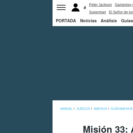
Peter Jackson
Gameplay 
Superman
El Señor de los
PORTADA
Noticias
Análisis
Guías
VANDAL
JUEGOS
MAFIA III
GUÍA MAFIA III
Misión 33: 