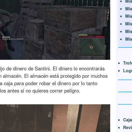
Mis
Mis
Mis
Mis
Mis
Mis
Trof
ijo de dinero de Santini. El dinero lo encontrarás
Log
n almacén. El almacén está protegido por muchos
 caja para poder robar el dinero por lo tanto
os antes si no quieres correr peligro.
Caja
Revi