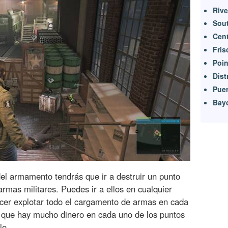
Riv
Sou
Cen
Fris
Poin
Dist
Puer
Bay
del armamento tendrás que ir a destruir un punto
armas militares. Puedes ir a ellos en cualquier
acer explotar todo el cargamento de armas en cada
a que hay mucho dinero en cada uno de los puntos
lo.