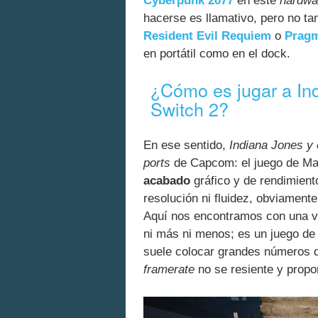
Cyberpunk 2077
en este
hardwa
hacerse es llamativo, pero no t
Resident Evil Requiem
o
Prag
en portátil como en el dock.
¿Cómo es jugar a Ind
Switch 2?
En ese sentido,
Indiana Jones y 
ports
de Capcom: el juego de Ma
acabado
gráfico y de rendimient
resolución ni fluidez, obviamente,
Aquí nos encontramos con una v
ni más ni menos; es un juego de 
suele colocar grandes números de
framerate
no se resiente y prop