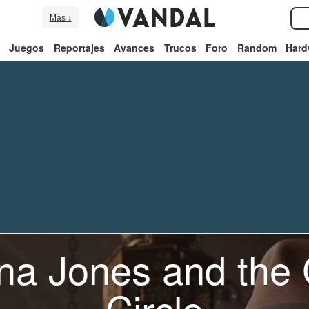
Más ↓
Juegos
Reportajes
Avances
Trucos
Foro
Random
Hard
ana Jones and the 
Circle