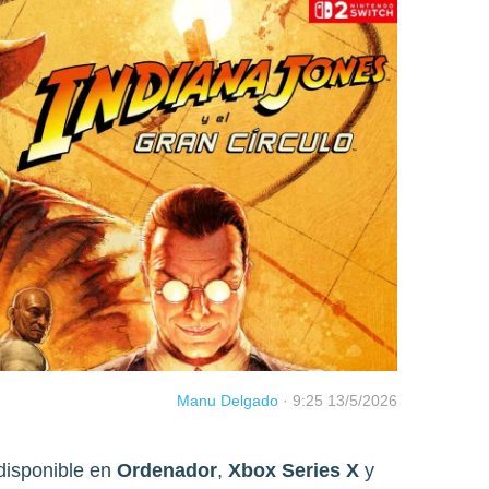
Manu Delgado
·
9:25 13/5/2026
disponible en
Ordenador
,
Xbox Series X
y