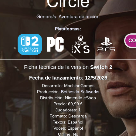
Género/s:
Aventura de acción
Plataformas:
CO
Ficha técnica de la versión
Switch 2
Fecha de lanzamiento: 12/5/2026
Desarrollo: MachineGames
Producción:
Bethesda Softworks
Distribución: Nintendo eShop
Precio: 69,99 €
Jugadores: 1
Formato: Descarga
Textos: Español
Voces: Español
Online: No