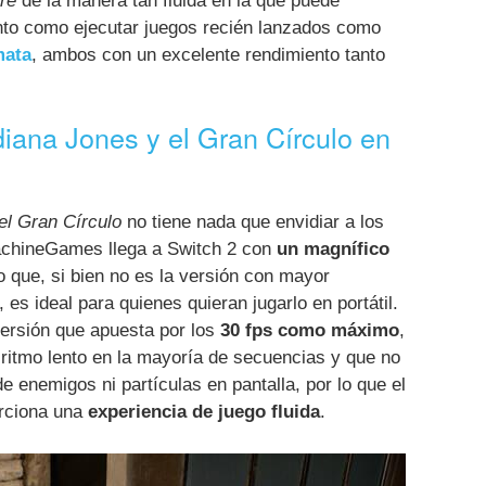
re
de la manera tan fluida en la que puede
anto como ejecutar juegos recién lanzados como
mata
, ambos con un excelente rendimiento tanto
iana Jones y el Gran Círculo en
el Gran Círculo
no tiene nada que envidiar a los
chineGames llega a Switch 2 con
un magnífico
o que, si bien no es la versión con mayor
 es ideal para quienes quieran jugarlo en portátil.
ersión que apuesta por los
30 fps como máximo
,
ritmo lento en la mayoría de secuencias y que no
 enemigos ni partículas en pantalla, por lo que el
orciona una
experiencia de juego fluida
.