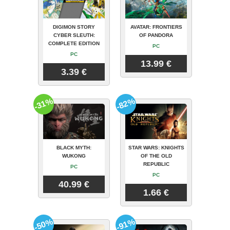
DIGIMON STORY
AVATAR: FRONTIERS
CYBER SLEUTH:
OF PANDORA
COMPLETE EDITION
PC
PC
13.99 €
3.39 €
-31%
-82%
BLACK MYTH:
STAR WARS: KNIGHTS
WUKONG
OF THE OLD
REPUBLIC
PC
PC
40.99 €
1.66 €
-50%
-91%