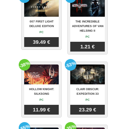
007 FIRST LIGHT
THE INCREDIBLE
DELUXE EDITION
ADVENTURES OF VAN
HELSING II
PC
PC
39.49 €
1.21 €
-38%
-53%
HOLLOW KNIGHT:
CLAIR OBSCUR:
SILKSONG
EXPEDITION 33
PC
PC
11.99 €
23.29 €
-55%
-35%