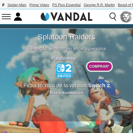
Spider-Man
Prime Video
PS Plus Essential
George R.R. Martin
Beast of 
Splatoon Raiders
Género/s:
Shooter en tercera persona
Plataformas:
COMPRAR*
Ficha técnica de la versión
Switch 2
Más información