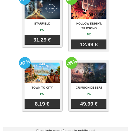
STARFIELD
HOLLOW KNIGHT:
SILKSONG
PC
PC
31.29 €
12.99 €
-67%
-28%
TOWN TO CITY
CRIMSON DESERT
PC
PC
8.19 €
49.99 €