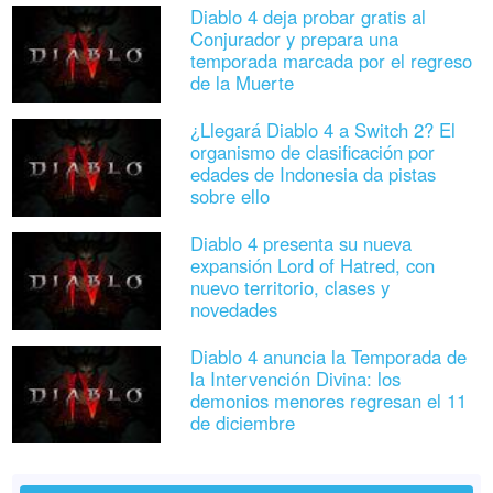
Diablo 4 deja probar gratis al
Conjurador y prepara una
temporada marcada por el regreso
de la Muerte
¿Llegará Diablo 4 a Switch 2? El
organismo de clasificación por
edades de Indonesia da pistas
sobre ello
Diablo 4 presenta su nueva
expansión Lord of Hatred, con
nuevo territorio, clases y
novedades
Diablo 4 anuncia la Temporada de
la Intervención Divina: los
demonios menores regresan el 11
de diciembre