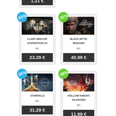
1.21 €
-53%
-31%
CLAIR OBSCUR:
BLACK MYTH:
EXPEDITION 33
WUKONG
PC
PC
23.29 €
40.99 €
-55%
-38%
STARFIELD
HOLLOW KNIGHT:
SILKSONG
PC
PC
31.29 €
11.99 €