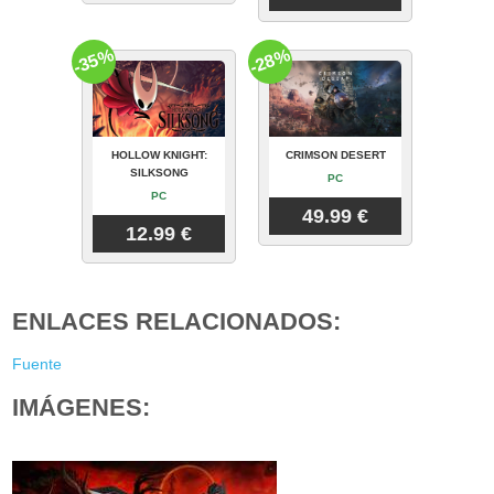
-35%
-28%
HOLLOW KNIGHT:
CRIMSON DESERT
SILKSONG
PC
PC
49.99 €
12.99 €
ENLACES RELACIONADOS:
Fuente
IMÁGENES: