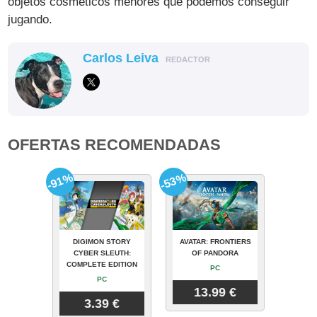
objetos cosméticos menores que podemos conseguir
jugando.
Carlos Leiva
REDACTOR
OFERTAS RECOMENDADAS
-91%
-53%
DIGIMON STORY
AVATAR: FRONTIERS
CYBER SLEUTH:
OF PANDORA
COMPLETE EDITION
PC
PC
13.99 €
3.39 €