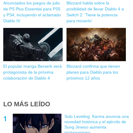
Anunciados los juegos de julio
Blizzard habla sobre la
de PS Plus Essential para PS5
posibilidad de llevar Diablo 4 a
y PS4, incluyendo el aclamado
Switch 2: 'Tiene la potencia
Diablo IV
para moverlo'
El popular manga Berserk será
Blizzard confirma que tienen
protagonista de la próxima
planes para Diablo para los
colaboración de Diablo 4
próximos 12 años
LO MÁS LEÍDO
Solo Leveling: Karma anuncia una
novedad histórica y el ejército de
Sung Jinwoo aumenta
protagonismo