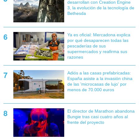
desarrollan con Creation Engine
3, la evolución de la tecnología de
Bethesda
Ya es oficial: Mercadona explica
por qué desaparecen todas las
pescaderías de sus
supermercados y reafirma sus
razones
Adiós a las casas prefabricadas:
España asiste a la invasión china
de las 'microcasas de lujo' por
menos de 70.000 euros
El director de Marathon abandona
Bungie tras casi cuatro años al
frente del proyecto