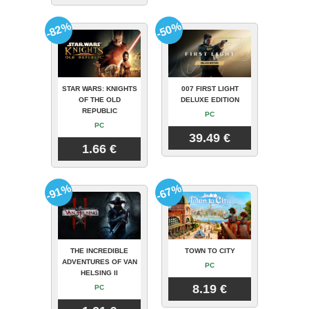
-82%
-50%
STAR WARS: KNIGHTS
007 FIRST LIGHT
OF THE OLD
DELUXE EDITION
REPUBLIC
PC
PC
39.49 €
1.66 €
-91%
-67%
THE INCREDIBLE
TOWN TO CITY
ADVENTURES OF VAN
PC
HELSING II
8.19 €
PC