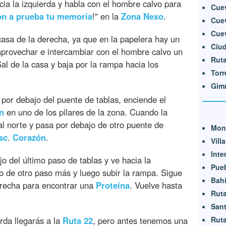
cia la izquierda y habla con el hombre calvo para
Cuev
on
a
prueba
tu
memoria
!" en la
Zona
Nexo
.
Cuev
Cuev
casa de la derecha, ya que en la papelera hay un
Ciu
provechar e intercambiar con el hombre calvo un
Ruta
al de la casa y baja por la rampa hacia los
Torr
Gim
 por debajo del puente de tablas, enciende el
n
en uno de los pilares de la zona. Cuando la
al norte y pasa por debajo de otro puente de
Mont
sc
.
Corazón
.
Vill
Inte
o del último paso de tablas y ve hacia la
Pueb
o de otro paso más y luego subir la rampa. Sigue
Bahí
derecha para encontrar una
Proteína
. Vuelve hasta
Ruta
San
Ruta
erda llegarás a la
Ruta
22
, pero antes tenemos una