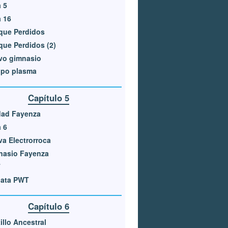
 5
 16
que Perdidos
ue Perdidos (2)
vo gimnasio
ipo plasma
Capítulo 5
dad Fayenza
 6
a Electrorroca
nasio Fayenza
T
gata PWT
Capítulo 6
illo Ancestral