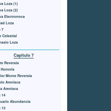
a Loza (1)
a Loza (2)
a Electrorroca
dad Loza
 7
e Celestial
nasio Loza
Capítulo 7
e Reversia
a Horroris
rior Monte Reversia
lo Arenisca
a Arenisca
 14
tuario Abundancia
 13