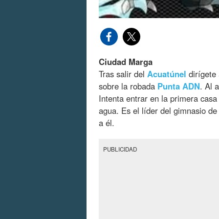
Ciudad Marga
Tras salir del
Acuatúnel
dirígete 
sobre la robada
Punta
ADN
. Al 
Intenta entrar en la primera casa
agua. Es el líder del gimnasio d
a él.
PUBLICIDAD