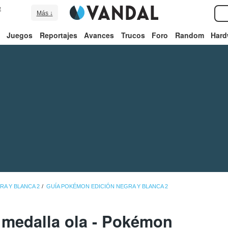
e
Más ↓
Juegos
Reportajes
Avances
Trucos
Foro
Random
Hard
A Y BLANCA 2
GUÍA POKÉMON EDICIÓN NEGRA Y BLANCA 2
a medalla ola - Pokémon