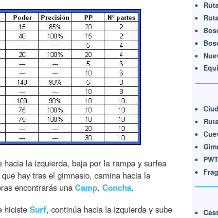
Ruta
Ruta
Bos
Bosq
Nue
Equ
Ciu
Ruta
Cuev
Gim
PW
hacia la izquierda, baja por la rampa y surfea
Fra
a que hay tras el gimnasio, camina hacia la
leras encontrarás una
Camp
.
Concha
.
e hiciste
Surf
, continúa hacia la izquierda y sube
Cast