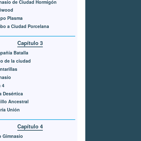
nasio de Ciudad Hormigón
éwood
ipo Plasma
bo a Ciudad Porcelana
Capítulo 3
añía Batalla
o de la ciudad
ntarillas
nasio
 4
 Desértica
illo Ancestral
ría Unión
Capítulo 4
o Gimnasio