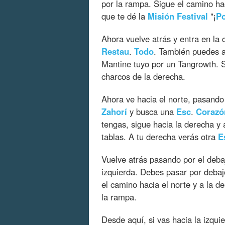
por la rampa. Sigue el camino ha
que te dé la
Misión
Festival
"¡
P
Ahora vuelve atrás y entra en la 
Restau
.
Todo
. También puedes a
Mantine tuyo por un Tangrowth. S
charcos de la derecha.
Ahora ve hacia el norte, pasando
Zahorí
y busca una
Esc
.
Corazó
tengas, sigue hacia la derecha y 
tablas. A tu derecha verás otra
E
Vuelve atrás pasando por el debaj
izquierda. Debes pasar por debaj
el camino hacia el norte y a la 
la rampa.
Desde aquí, si vas hacia la izqui