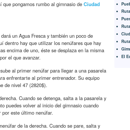
sí que pongamos rumbo al gimnasio de
Ciudad
Pueb
Ruta
Puen
Ruta
Ciud
e dará un Agua Fresca y también un poco de
Ruta
í dentro hay que utilizar los nenúfares que hay
Gimn
ltas encima de uno, éste se desplaza en la misma
El E
 por el que avanzar.
 sube al primer nenúfar para llegar a una pasarela
ara enfrentarte al primer entrenador. Su equipo
e de nivel 47 (2820$).
 derecha. Cuando se detenga, salta a la pasarela y
to puedes volver al inicio del gimnasio cuando
r por este último nenúfar.
l nenúfar de la derecha. Cuando se pare, salta y