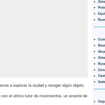
Gim
Pok
Equ
Rum
Comp
Rest
Alca
Gim
Ruta
Zona
Cast
Gale
vamos a explorar la ciudad y recoger algún objeto.
e con el último tutor de movimientos, un amante de
Viej