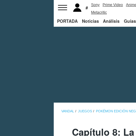
Sony
Prime Video
Anim
Metacritic
PORTADA
Noticias
Análisis
Guías
VANDAL
JUEGOS
POKÉMON EDICIÓN NEGR
Capítulo 8: L