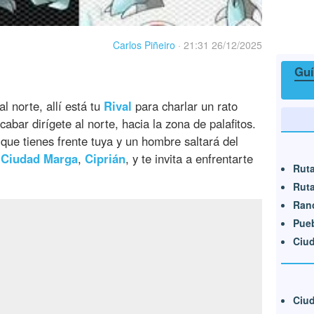
Carlos Piñeiro
·
21:31 26/12/2025
Guí
al norte, allí está tu
Rival
para charlar un rato
acabar dirígete al norte, hacia la zona de palafitos.
 que tienes frente tuya y un hombre saltará del
e
Ciudad
Marga
,
Ciprián
, y te invita a enfrentarte
Ruta
Ruta
Ran
Pueb
Ciu
Ciu