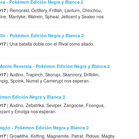
sca - Pokémon Edición Negra y Blanca 2
017
| Remoraid, Octillery, Frillish, Lanturn, Chinchou,
ine, Mantyke, Walrein, Spheal, Jellicent y Sealeo nos
llo - Pokémon Edición Negra y Blanca 2
017
| Una batalla doble con el Rival como aliado.
 Monte Reversia - Pokémon Edición Negra y Blanca 2
017
| Audino, Trapinch, Skorupi, Skarmory, Drifblim,
mpig, Spoink, Numel y Camerupt nos esperan.
kémon Edición Negra y Blanca 2
017
| Audino, Zebstrika, Seviper, Zangoose, Foongus,
fezant y Emolga nos esperan.
igón - Pokémon Edición Negra y Blanca 2
017
| Growlithe, Koffing, Magnemite, Patrat, Pidove, Magby