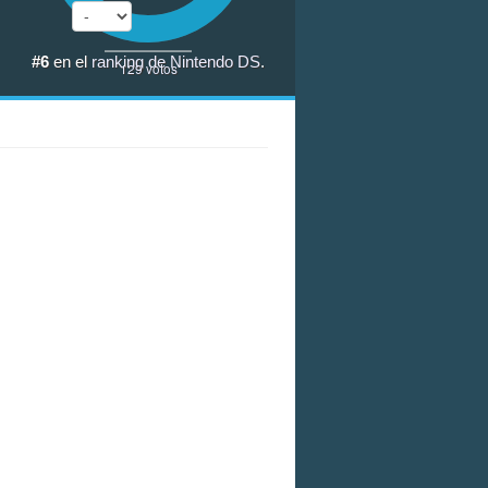
#6
en el
ranking de Nintendo DS
.
129
votos