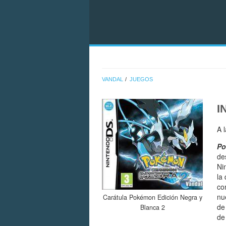
VANDAL
JUEGOS
I
A 
Po
de
Ni
la
co
nu
Carátula Pokémon Edición Negra y
de
Blanca 2
de