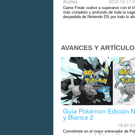
Análisis
2012-10-17 0
Game Freak vuelve a superarse con el tí
más completo y profundo de toda la sag
despedida de Nintendo DS por todo lo alt
AVANCES Y ARTÍCULO
Guía Pokémon Edición 
y Blanca 2
18:40 3/
Conviértete en el mejor entrenador de 