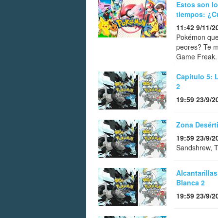
Estos son l
tiempos: ¿C
11:42 9/11/2
Pokémon que 
peores? Te m
Game Freak.
Capítulo 5: 
2
19:59 23/9/2
Zona Desért
19:59 23/9/2
Sandshrew, Tr
Alcantarilla
Blanca 2
19:59 23/9/2