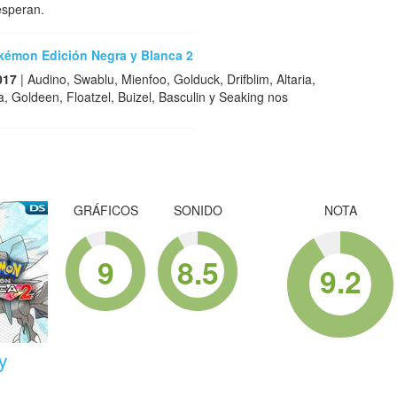
esperan.
okémon Edición Negra y Blanca 2
017
| Audino, Swablu, Mienfoo, Golduck, Drifblim, Altaria,
, Goldeen, Floatzel, Buizel, Basculin y Seaking nos
GRÁFICOS
SONIDO
NOTA
9
8.5
9.2
y