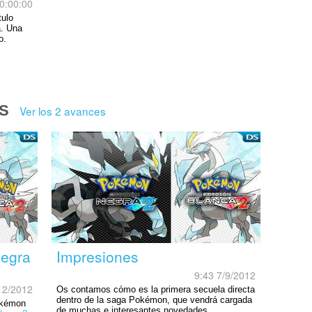
0:00:00
tulo
a. Una
o.
S
Ver los 2 avances
Negra
Impresiones
9:43 7/9/2012
12/2012
Os contamos cómo es la primera secuela directa
dentro de la saga Pokémon, que vendrá cargada
Pokémon
de muchas e interesantes novedades.