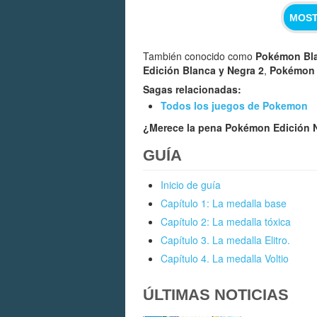
MOST
También conocido como
Pokémon Bla
Edición Blanca y Negra 2
,
Pokémon 
Sagas relacionadas:
Todos los juegos de Pokemon
¿Merece la pena Pokémon Edición 
GUÍA
Inicio de guía
Capítulo 1: La medalla base
Capítulo 2: La medalla tóxica
Capítulo 3. La medalla Elitro.
Capítulo 4. La medalla Voltio
ÚLTIMAS NOTICIAS