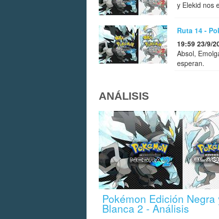
y Elekid nos 
Ruta 14 - P
19:59 23/9/2
Absol, Emolga
esperan.
ANÁLISIS
Pokémon Edición Negra 
Blanca 2 - Análisis