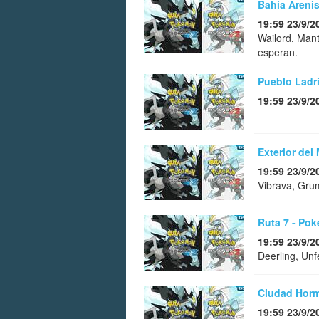
Bahía Areni
19:59 23/9/2
Wailord, Mant
esperan.
Pueblo Ladri
19:59 23/9/2
Exterior del
19:59 23/9/2
Vibrava, Gru
Ruta 7 - Po
19:59 23/9/2
Deerling, Un
Ciudad Horm
19:59 23/9/2