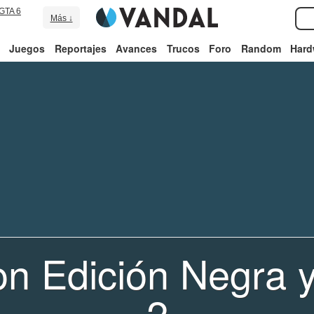
GTA 6
Más ↓
Juegos
Reportajes
Avances
Trucos
Foro
Random
Hard
n Edición Negra y
2