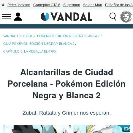
Peter Jackson
Gameplay GTA 6
Superman
Spider-Man
El Señor de los A
VANDAL
JUEGOS
POKÉMON EDICIÓN NEGRA Y BLANCA 2
GUÍA POKÉMON EDICIÓN NEGRA Y BLANCA 2
CAPÍTULO 3. LA MEDALLA ELITRO.
Alcantarillas de Ciudad
Porcelana - Pokémon Edición
Negra y Blanca 2
Zubat, Rattata y Grimer nos esperan.