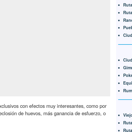
Ruta
Ruta
Ran
Pueb
Ciu
Ciu
Gim
Pok
Equ
Rum
xclusivos con efectos muy interesantes, como por
eclosión de huevos, más ganancia de esfuerzo, o
Viej
Ruta
Ruta