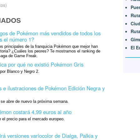
tos)
Puen
Ruta
NADOS
Ciud
Ruta
egos de Pokémon más vendidos de todos los
s el número 1?
Gimn
os principales de la franquicia Pokémon que mejor han
El E
storia? ¿Cuáles los peores? Te mostramos el ranking de
 saga de Game Freak.
ca por qué no existió Pokémon Gris
por Blanco y Negro 2.
 e ilustraciones de Pokémon Edición Negra y
se abre de nuevo la próxima semana.
émon costará 4,99 euros al año
 el precio para el mercado europeo.
irá versiones variocolor de Dialga, Palkia y