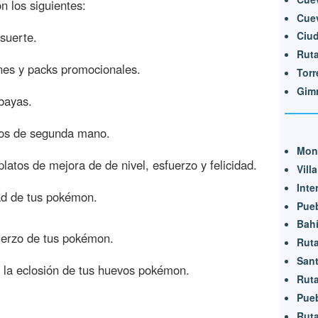
n los siguientes:
Cuev
suerte.
Ciu
Ruta
nes y packs promocionales.
Torr
Gim
bayas.
tos de segunda mano.
Mont
latos de mejora de de nivel, esfuerzo y felicidad.
Vill
Inte
dad de tus pokémon.
Pueb
Bahí
fuerzo de tus pokémon.
Ruta
San
e la eclosión de tus huevos pokémon.
Ruta
Pueb
Ruta