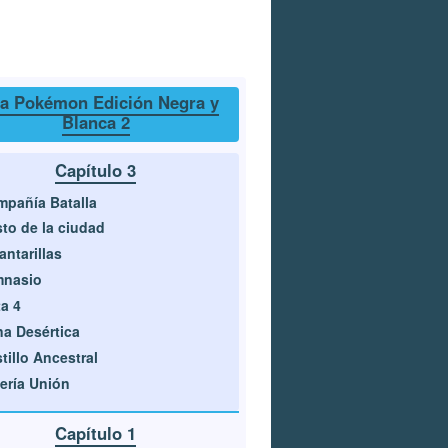
a Pokémon Edición Negra y
Blanca 2
Capítulo 3
pañía Batalla
to de la ciudad
antarillas
mnasio
a 4
a Desértica
tillo Ancestral
ería Unión
Capítulo 1