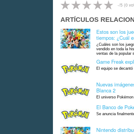
-
/5 (
0
vo
ARTÍCULOS RELACIO
Estos son los ju
tiempos: ¿Cuál e
¿Cuáles son los jueg
vendido en toda la hi
ventas de la popular
Game Freak expli
El equipo se decantó 
Nuevas imágenes
Blanca 2
El universo Pokémon 
El Banco de Pok
Se anuncia finalmente
Nintendo distribu