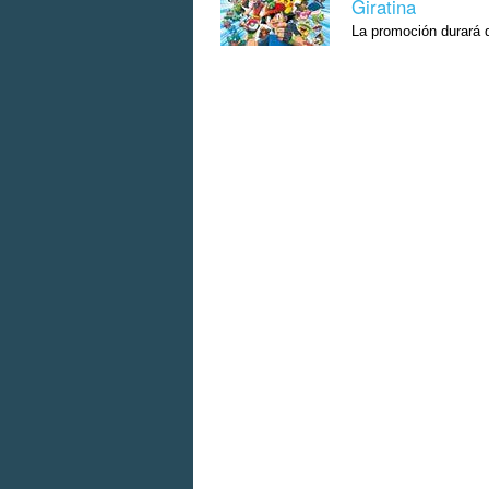
Giratina
La promoción durará d