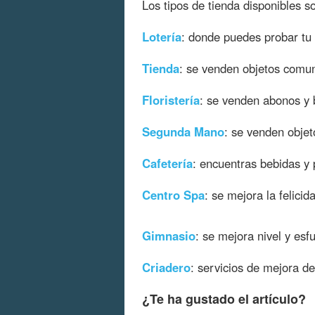
Los tipos de tienda disponibles so
Lotería
: donde puedes probar tu 
Tienda
: se venden objetos comu
Floristería
: se venden abonos y 
Segunda
Mano
: se venden obje
Cafetería
: encuentras bebidas y p
Centro
Spa
: se mejora la felici
Gimnasio
: se mejora nivel y es
Criadero
: servicios de mejora d
¿Te ha gustado el artículo?