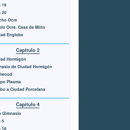
 19
 20
cho Ocre
lo Ocre. Casa de Mirto
dad Englobe
Capítulo 2
dad Hormigón
nasio de Ciudad Hormigón
éwood
ipo Plasma
bo a Ciudad Porcelana
Capítulo 4
o Gimnasio
 5
 16