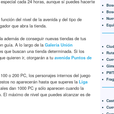
 especial cada 24 horas, aunque sí puedes hacerte
Bos
Bosq
Nue
función del nivel de la avenida y del tipo de
Equ
ugador que abra la tienda.
ida además de conseguir nuevas tiendas de tus
 guía. A lo largo de la
Galería
Unión
Ciu
s que buscan una tienda determinada. Si los
Ruta
que quieren ir, otorgarán a tu
avenida
Puntos
de
Cuev
Gim
PW
100 o 200 PC, los personajes internos del juego
Fra
estos no aparecerán hasta que superes la
Liga
iales dan 1000 PC y sólo aparecen cuando la
o. El máximo de nivel que puedes alcanzar es de
Cast
Cuev
Cuev