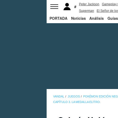
Peter Jackson
Gameplay 
Superman
El Señor de los
PORTADA
Noticias
Análisis
Guías
VANDAL
JUEGOS
POKÉMON EDICIÓN NEGR
CAPÍTULO 3. LA MEDALLA ELITRO.