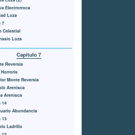
a Electrorroca
dad Loza
 7
e Celestial
nasio Loza
Capítulo 7
e Reversia
a Horroris
rior Monte Reversia
lo Arenisca
a Arenisca
 14
tuario Abundancia
 13
lo Ladrillo
 12