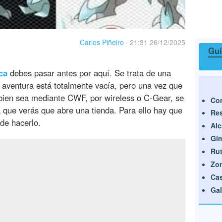
Carlos Piñeiro
·
21:31 26/12/2025
Guí
ca
debes pasar antes por aquí. Se trata de una
tu aventura está totalmente vacía, pero una vez que
bien sea mediante CWF, por wireless o C-Gear, se
Com
 que verás que abre una tienda. Para ello hay que
Res
de hacerlo.
Alc
Gi
Rut
Zon
Cas
Gal