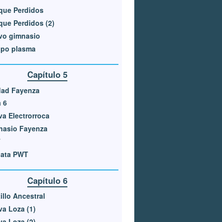
que Perdidos
ue Perdidos (2)
vo gimnasio
ipo plasma
Capítulo 5
dad Fayenza
 6
a Electrorroca
nasio Fayenza
T
gata PWT
Capítulo 6
illo Ancestral
a Loza (1)
a Loza (2)