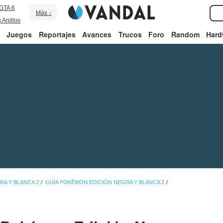
GTA 6
Más ↓
 Anillos
Juegos
Reportajes
Avances
Trucos
Foro
Random
Hard
A Y BLANCA 2
GUÍA POKÉMON EDICIÓN NEGRA Y BLANCA 2