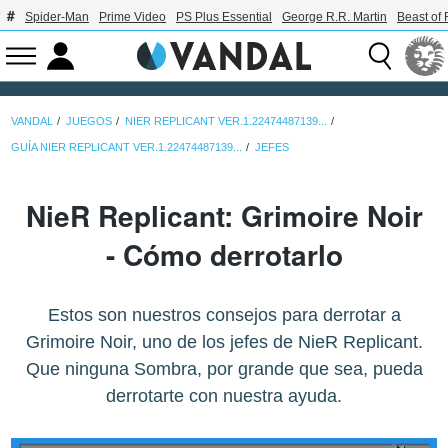
Spider-Man
Prime Video
PS Plus Essential
George R.R. Martin
Beast of 
VANDAL
JUEGOS
NIER REPLICANT VER.1.22474487139...
GUÍA NIER REPLICANT VER.1.22474487139...
JEFES
NieR Replicant: Grimoire Noir
- Cómo derrotarlo
Estos son nuestros consejos para derrotar a
Grimoire Noir, uno de los jefes de NieR Replicant.
Que ninguna Sombra, por grande que sea, pueda
derrotarte con nuestra ayuda.